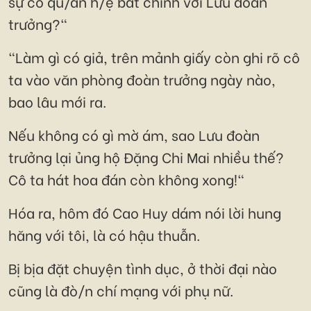
sự có qu/an h/ệ bất chính với Lưu đoàn
trưởng?"
"Làm gì có giả, trên mảnh giấy còn ghi rõ cô
ta vào văn phòng đoàn trưởng ngày nào,
bao lâu mới ra.
Nếu không có gì mờ ám, sao Lưu đoàn
trưởng lại ủng hộ Đặng Chi Mai nhiều thế?
Cô ta hát hoa đán còn không xong!"
Hóa ra, hôm đó Cao Huy dám nói lời hung
hăng với tôi, là có hậu thuẫn.
Bị bịa đặt chuyện tình dục, ở thời đại nào
cũng là đò/n chí mạng với phụ nữ.