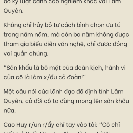
bố kỷ luật cảnh cáo nghiêm khắc với Lâm
Quyên.
Không chỉ hủy bỏ tư cách bình chọn ưu tú
trong năm năm, mà còn ba năm không được
tham gia biểu diễn văn nghệ, chỉ được đóng
vai quần chúng.
"Sân khấu là bộ mặt của đoàn kịch, hành vi
của cô là làm x/ấu cả đoàn!"
Một câu nói của lãnh đạo đã định tính Lâm
Quyên, cả đời cô ta đừng mong lên sân khấu
nữa.
Cao Huy r/un r/ẩy chỉ tay vào tôi: "Cô chỉ