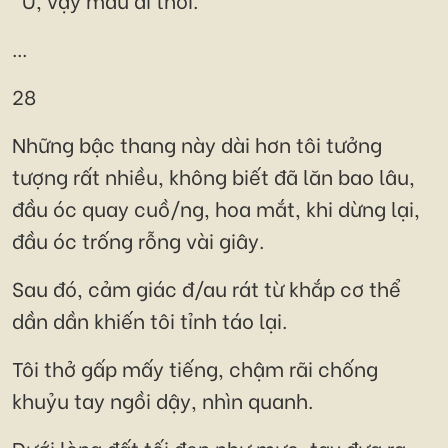
...
28
Những bậc thang này dài hơn tôi tưởng
tượng rất nhiều, không biết đã lăn bao lâu,
đầu óc quay cuồ/ng, hoa mắt, khi dừng lại,
đầu óc trống rỗng vài giây.
Sau đó, cảm giác đ/au rát từ khắp cơ thể
dần dần khiến tôi tỉnh táo lại.
Tôi thở gấp mấy tiếng, chậm rãi chống
khuỷu tay ngồi dậy, nhìn quanh.
Dưới lòng đất tối đen như mực, tay đưa ra