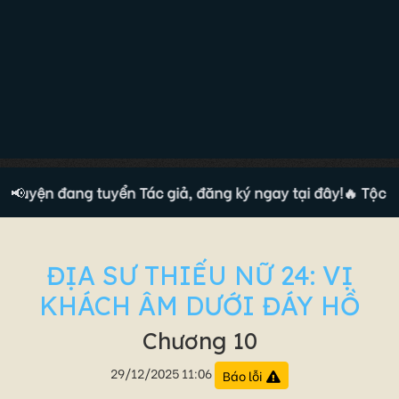
ruyện đang tuyển Tác giả, đăng ký ngay tại đây!
📢
🔥 Tộc tru
ĐỊA SƯ THIẾU NỮ 24: VỊ
KHÁCH ÂM DƯỚI ĐÁY HỒ
Chương 10
29/12/2025 11:06
Báo lỗi