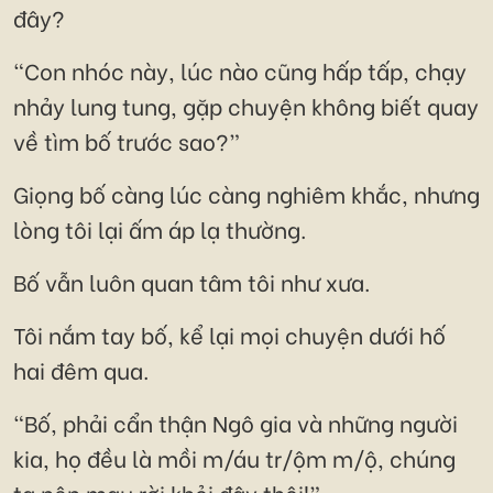
đây?
“Con nhóc này, lúc nào cũng hấp tấp, chạy
nhảy lung tung, gặp chuyện không biết quay
về tìm bố trước sao?”
Giọng bố càng lúc càng nghiêm khắc, nhưng
lòng tôi lại ấm áp lạ thường.
Bố vẫn luôn quan tâm tôi như xưa.
Tôi nắm tay bố, kể lại mọi chuyện dưới hố
hai đêm qua.
“Bố, phải cẩn thận Ngô gia và những người
kia, họ đều là mồi m/áu tr/ộm m/ộ, chúng
ta nên mau rời khỏi đây thôi!”