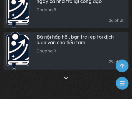
ngày cả nhà trả lại công đạo
Chương 8
26 phút
Bà nội hấp hối, bạn trai ép tôi dịch
luận văn cho tiểu tam
Chương 9
29 phút