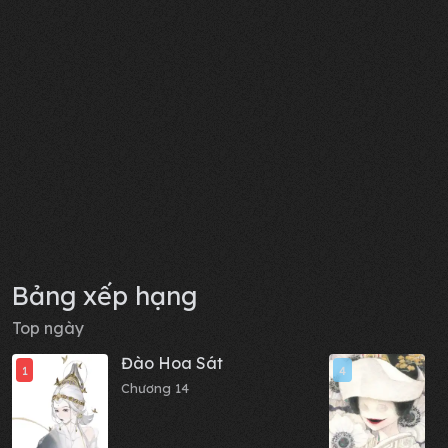
Bảng xếp hạng
Top ngày
Đào Hoa Sát
C
1
4
c
Chương 14
x
C
t