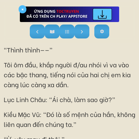
×
“Thình thình——”
Tôi ôm đầu, khắp người đ/au nhói vì va vào
các bậc thang, tiếng nói của hai chị em kia
càng lúc càng xa dần.
Lục Linh Châu: “Ái chà, làm sao giờ?”
Kiều Mặc Vũ: “Đó là số mệnh của hắn, không
liên quan đến chúng ta.”
“Ừ, vậy mau đi thôi.”