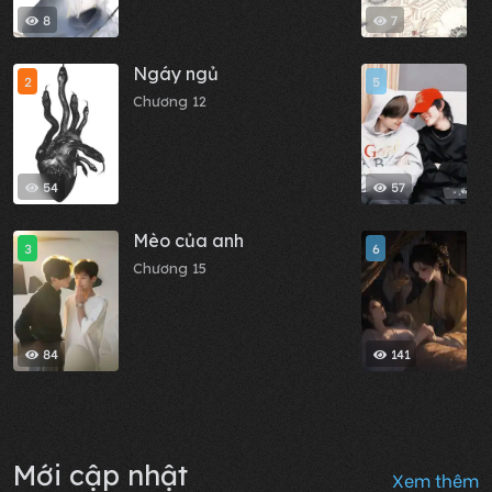
8
7
Ngáy ngủ
S
2
5
N
Chương 12
Y
C
54
57
Mèo của anh
T
3
6
N
Chương 15
t
C
84
141
Mới cập nhật
Xem thêm