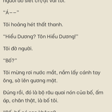
“Á——”
Tôi hoảng hét thất thanh.
“Hiểu Dương? Tôn Hiểu Dương!”
Tôi đờ người.
“Bố?”
Tôi mừng rơi nước mắt, nắm lấy cánh tay
ông, sờ lên gương mặt.
Đúng rồi, đó là bộ râu quai nón của bố, ấm
áp, chân thật, là bố tôi.
“Bố, bố có sao không?