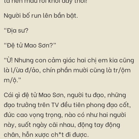
Người bố run lên bần bật.
“Địa sư?
“Đệ tử Mao Sơn?”
“Ừ! Nhưng con cảm giác hai chị em kia cũng
là l/ừa đ/ảo, chín phần mười cũng là tr/ộm
m/ộ.”
Cái gì đệ tử Mao Sơn, người tu đạo, những
đạo trưởng trên TV đều tiên phong đạo cốt,
đức cao vọng trọng, nào có như hai người
này, suốt ngày cãi nhau, động tay động
chân, hỗn xược ch*t đi được.