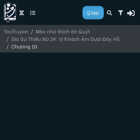
App
TocTruyen
Mèo nhỏ thích ăn Quýt
Địa Sư Thiếu Nữ 24: Vị Khách Âm Dưới Đáy Hồ
Chương 10