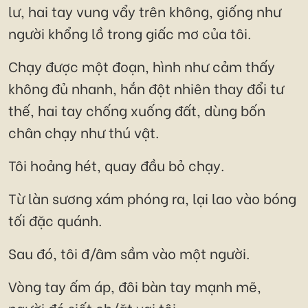
lư, hai tay vung vẩy trên không, giống như
người khổng lồ trong giấc mơ của tôi.
Chạy được một đoạn, hình như cảm thấy
không đủ nhanh, hắn đột nhiên thay đổi tư
thế, hai tay chống xuống đất, dùng bốn
chân chạy như thú vật.
Tôi hoảng hét, quay đầu bỏ chạy.
Từ làn sương xám phóng ra, lại lao vào bóng
tối đặc quánh.
Sau đó, tôi đ/âm sầm vào một người.
Vòng tay ấm áp, đôi bàn tay mạnh mẽ,
người đó siết ch/ặt vai tôi.