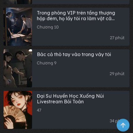
Trong phòng VIP trên tầng thượng
hộp đêm, họ lấy tôi ra làm vật cá
cược. Chồng tôi ném chìa khóa xe
Chương 10
xuống bàn: 'Nếu tối nay Lâm Uyển
không đến cầu xin tôi về nhà, chiếc xe
27 phút
này thuộc về cậu.' Còn tôi, lúc này
đang đứng ngoài cửa, nghe họ chế
giễu mình.
Bác cả thò tay vào trong váy tôi
Chương 9
29 phút
Đại Sư Huyền Học Xuống Núi
Livestream Bói Toán
47
34 phút