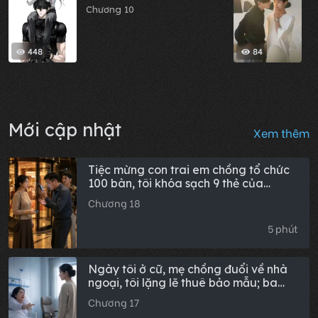
Chương 10
448
84
Mới cập nhật
Xem thêm
Tiệc mừng con trai em chồng tổ chức
100 bàn, tôi khóa sạch 9 thẻ của
chồng khiến anh ta cuống cuồng giục
Chương 18
trả tiền, tôi đáp: Đó có phải con ông
đâu?
5 phút
Ngày tôi ở cữ, mẹ chồng đuổi về nhà
ngoại, tôi lặng lẽ thuê bảo mẫu; ba
năm sau, bà nằm viện nghe tôi nhắc lại
Chương 17
câu nói ấy, chiếc cốc trên tay rơi vỡ