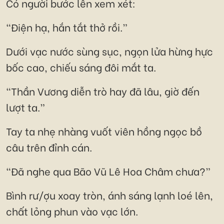
Có người bước lên xem xét:
“Điện hạ, hắn tắt thở rồi.”
Dưới vạc nước sùng sục, ngọn lửa hừng hực
bốc cao, chiếu sáng đôi mắt ta.
“Thần Vương diễn trò hay đã lâu, giờ đến
lượt ta.”
Tay ta nhẹ nhàng vuốt viên hồng ngọc bồ
câu trên đỉnh cán.
“Đã nghe qua Bão Vũ Lê Hoa Châm chưa?”
Bình rư/ợu xoay tròn, ánh sáng lạnh loé lên,
chất lỏng phun vào vạc lớn.