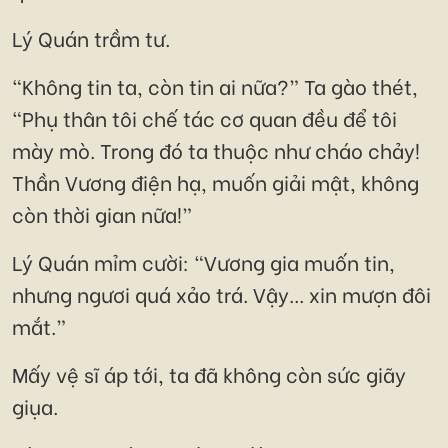
Lý Quán trầm tư.
“Không tin ta, còn tin ai nữa?” Ta gào thét,
“Phụ thân tôi chế tác cơ quan đều để tôi
mày mò. Trong đó ta thuộc như cháo chảy!
Thần Vương điện hạ, muốn giải mật, không
còn thời gian nữa!”
Lý Quán mỉm cười: “Vương gia muốn tin,
nhưng ngươi quá xảo trá. Vậy... xin mượn đôi
mắt.”
Mấy vệ sĩ áp tới, ta đã không còn sức giãy
giụa.