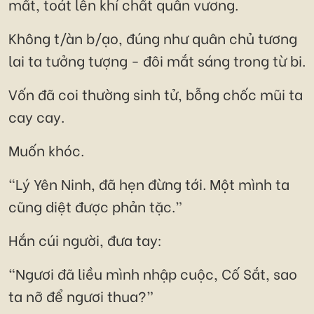
mất, toát lên khí chất quân vương.
Không t/àn b/ạo, đúng như quân chủ tương
lai ta tưởng tượng - đôi mắt sáng trong từ bi.
Vốn đã coi thường sinh tử, bỗng chốc mũi ta
cay cay.
Muốn khóc.
“Lý Yên Ninh, đã hẹn đừng tới. Một mình ta
cũng diệt được phản tặc.”
Hắn cúi người, đưa tay:
“Ngươi đã liều mình nhập cuộc, Cố Sắt, sao
ta nỡ để ngươi thua?”