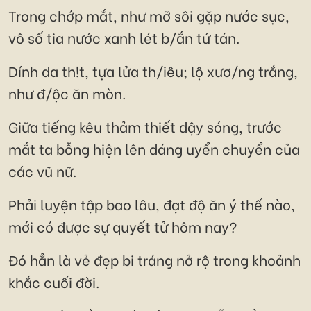
Trong chớp mắt, như mỡ sôi gặp nước sục,
vô số tia nước xanh lét b/ắn tứ tán.
Dính da th!t, tựa lửa th/iêu; lộ xươ/ng trắng,
như đ/ộc ăn mòn.
Giữa tiếng kêu thảm thiết dậy sóng, trước
mắt ta bỗng hiện lên dáng uyển chuyển của
các vũ nữ.
Phải luyện tập bao lâu, đạt độ ăn ý thế nào,
mới có được sự quyết tử hôm nay?
Đó hẳn là vẻ đẹp bi tráng nở rộ trong khoảnh
khắc cuối đời.