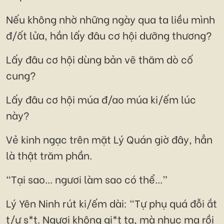
Nếu không nhờ những ngày qua ta liều mình
đ/ốt lửa, hắn lấy đâu cơ hội dưỡng thương?
Lấy đâu cơ hội dùng bản vẽ thăm dò cố
cung?
Lấy đâu cơ hội múa đ/ao múa ki/ếm lúc
này?
Vẻ kinh ngạc trên mặt Lý Quán giờ đây, hẳn
là thật trăm phần.
“Tại sao... ngươi làm sao có thể...”
Lý Yên Ninh rút ki/ếm dài: “Tự phụ quá đỗi ắt
t/ự s*t. Ngươi không gi*t ta, mà nhục mạ rồi