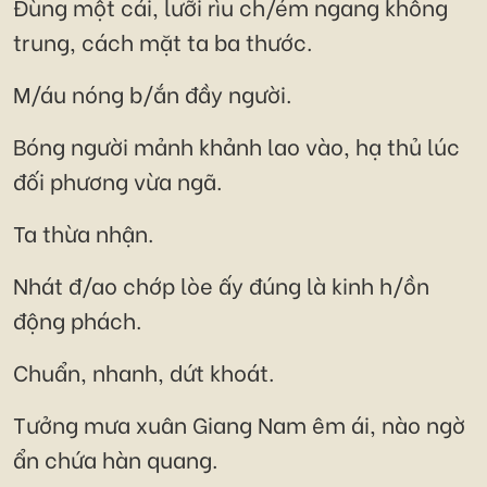
Đùng một cái, lưỡi rìu ch/ém ngang không
trung, cách mặt ta ba thước.
M/áu nóng b/ắn đầy người.
Bóng người mảnh khảnh lao vào, hạ thủ lúc
đối phương vừa ngã.
Ta thừa nhận.
Nhát đ/ao chớp lòe ấy đúng là kinh h/ồn
động phách.
Chuẩn, nhanh, dứt khoát.
Tưởng mưa xuân Giang Nam êm ái, nào ngờ
ẩn chứa hàn quang.