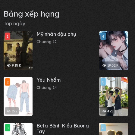
Bảng xếp hạng
Top ngày
Mỹ nhân đậu phụ
B
1
4
đ
Chương 12
m
C
c
9.15 K
19.02 K
Yêu Nhầm
N
2
5
Chương 14
C
272
421
Beta Bệnh Kiều Buông
M
3
6
Tay
C