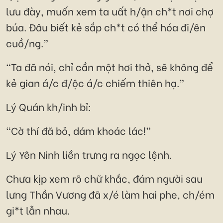
lưu đày, muốn xem ta uất h/ận ch*t nơi chợ
búa. Đâu biết kẻ sắp ch*t có thể hóa đi/ên
cuồ/ng.”
“Ta đã nói, chỉ cần một hơi thở, sẽ không để
kẻ gian á/c đ/ộc á/c chiếm thiên hạ.”
Lý Quán kh/inh bỉ:
“Cờ thí đã bỏ, dám khoác lác!”
Lý Yên Ninh liền trưng ra ngọc lệnh.
Chưa kịp xem rõ chữ khắc, đám người sau
lưng Thần Vương đã x/é làm hai phe, ch/ém
gi*t lẫn nhau.