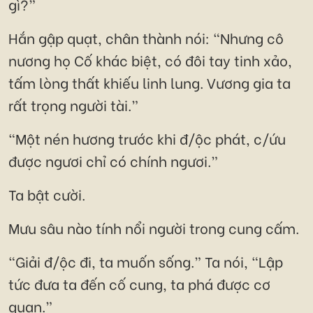
gì?”
Hắn gập quạt, chân thành nói: “Nhưng cô
nương họ Cố khác biệt, có đôi tay tinh xảo,
tấm lòng thất khiếu linh lung. Vương gia ta
rất trọng người tài.”
“Một nén hương trước khi đ/ộc phát, c/ứu
được ngươi chỉ có chính ngươi.”
Ta bật cười.
Mưu sâu nào tính nổi người trong cung cấm.
“Giải đ/ộc đi, ta muốn sống.” Ta nói, “Lập
tức đưa ta đến cố cung, ta phá được cơ
quan.”