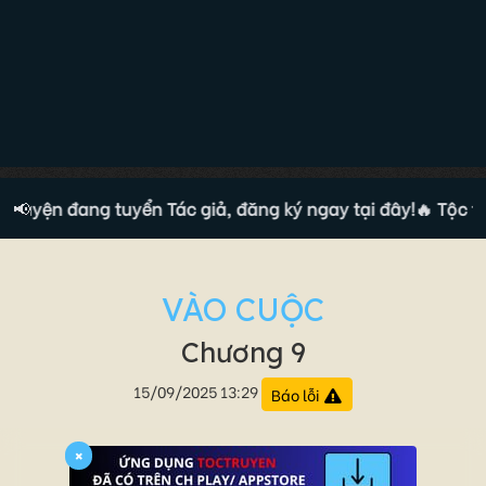
ruyện đang tuyển Tác giả, đăng ký ngay tại đây!
📢
🔥 Tộc truy
VÀO CUỘC
Chương 9
15/09/2025 13:29
Báo lỗi
×