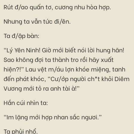
Rút đ/ao quấn tơ, cương nhu hòa hợp.
Nhưng ta vẫn tức đi/ên.
Ta đ/ập bàn:
“Lý Yên Ninh! Giờ mới biết nói lời hung hãn!
Sao không đợi ta thành tro rồi hãy xuất
hiện?!” Lau vệt m/áu lợn khóe miệng, tanh
đến phát khóc, “Cư/ớp người ch*t khỏi Diêm
Vương mới tỏ ra anh tài à!”
Hắn cúi nhìn ta:
“Im lặng mới hợp nhan sắc ngươi.”
Ta phủi nhổ.