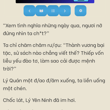
“Xem tình nghĩa những ngày qua, ngươi nỡ
đứng nhìn ta ch*t?”
Ta chỉ chăm châm rư/ợu: “Thành vương bại
tặc, sử sách nào chẳng viết thế? Thiếp vốn
liễu yếu đào tơ, làm sao cải được mệnh
trời?”
Lý Quán một đ/ao đ/âm xuống, ta liền uống
một chén.
Chốc lát, Lý Yên Ninh đã im hơi.