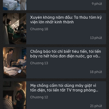
tan tành.
9 phút
Xuyên không năm đầu: Ta thâu tóm kỹ
viện lớn nhất kinh thành
Chương 18
13 phút
Chồng bảo tôi chỉ biết tiêu tiền, tôi liền
bày ra hết hóa đơn điện nước, ga và
phí quản lý: 'Những khoản này, là anh
Chương 13
đóng hay tôi đóng?'
18 phút
Mẹ chồng cấm tôi dùng máy giặt vì
tốn điện, tôi liền tắt TV trong phòng
bà: "Tiết kiệm điện mà, cả nhà cùng
Chương 12
tiết kiệm."
21 phút