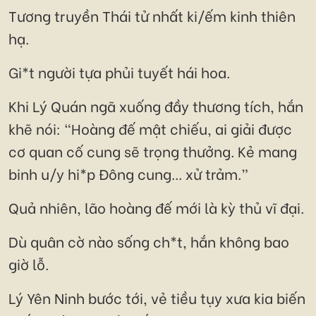
Tương truyền Thái tử nhất ki/ếm kinh thiên
hạ.
Gi*t người tựa phủi tuyết hái hoa.
Khi Lý Quán ngã xuống đầy thương tích, hắn
khẽ nói: “Hoàng đế mật chiếu, ai giải được
cơ quan cố cung sẽ trọng thưởng. Kẻ mang
binh u/y hi*p Đông cung... xử trảm.”
Quả nhiên, lão hoàng đế mới là kỳ thủ vĩ đại.
Dù quân cờ nào sống ch*t, hắn không bao
giờ lỗ.
Lý Yên Ninh bước tới, vẻ tiều tụy xưa kia biến