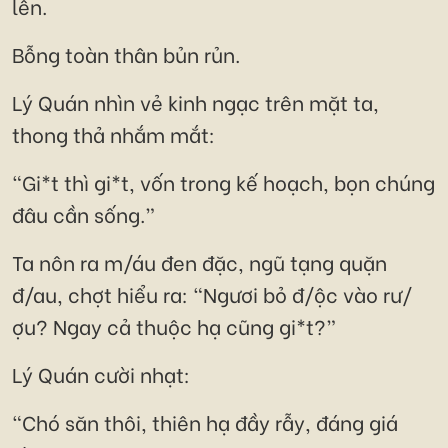
lên.
Bỗng toàn thân bủn rủn.
Lý Quán nhìn vẻ kinh ngạc trên mặt ta,
thong thả nhắm mắt:
“Gi*t thì gi*t, vốn trong kế hoạch, bọn chúng
đâu cần sống.”
Ta nôn ra m/áu đen đặc, ngũ tạng quặn
đ/au, chợt hiểu ra: “Ngươi bỏ đ/ộc vào rư/
ợu? Ngay cả thuộc hạ cũng gi*t?”
Lý Quán cười nhạt:
“Chó săn thôi, thiên hạ đầy rẫy, đáng giá