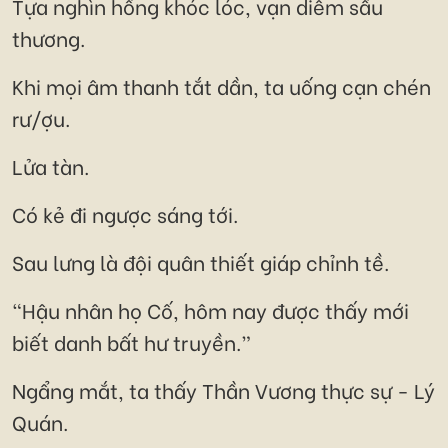
Tựa nghìn hồng khóc lóc, vạn diễm sầu
thương.
Khi mọi âm thanh tắt dần, ta uống cạn chén
rư/ợu.
Lửa tàn.
Có kẻ đi ngược sáng tới.
Sau lưng là đội quân thiết giáp chỉnh tề.
“Hậu nhân họ Cố, hôm nay được thấy mới
biết danh bất hư truyền.”
Ngẩng mắt, ta thấy Thần Vương thực sự - Lý
Quán.