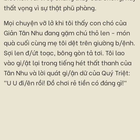
thất vọng vì sự thật phũ phàng.
Mọi chuyện vỡ lở khi tôi thấy con chó của
Giản Tân Nhu đang gặm chú thỏ len - món
quà cuối cùng mẹ tôi dệt trên giường b/ệnh.
Sợi len đ/ứt toạc, bông gòn tả tơi. Tôi lao
vào gi/ật lại trong tiếng hét thất thanh của
Tân Nhu và lời quát gi/ận dữ của Quý Triệt:
"U U đi/ên rồi! Đồ chơi rẻ tiền có đáng gì!"