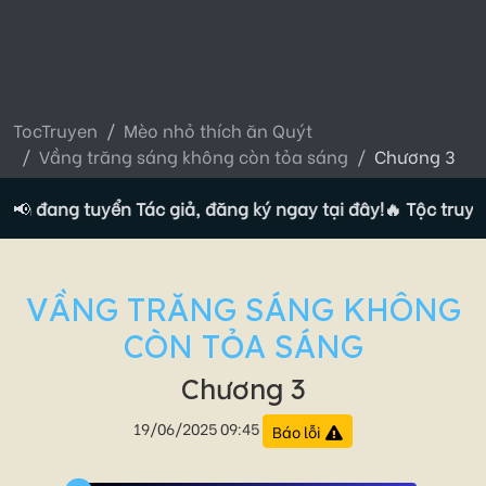
TocTruyen
Mèo nhỏ thích ăn Quýt
Vầng trăng sáng không còn tỏa sáng
Chương 3
ện đang tuyển Tác giả, đăng ký ngay tại đây!
📢
🔥 Tộc truyện 
VẦNG TRĂNG SÁNG KHÔNG
CÒN TỎA SÁNG
Chương 3
19/06/2025 09:45
Báo lỗi