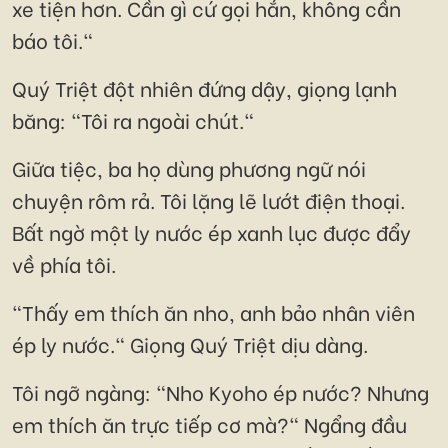
xe tiện hơn. Cần gì cứ gọi hắn, không cần
báo tôi."
Quý Triệt đột nhiên đứng dậy, giọng lạnh
băng: "Tôi ra ngoài chút."
Giữa tiệc, ba họ dùng phương ngữ nói
chuyện rôm rả. Tôi lặng lẽ lướt điện thoại.
Bất ngờ một ly nước ép xanh lục được đẩy
về phía tôi.
"Thấy em thích ăn nho, anh bảo nhân viên
ép ly nước." Giọng Quý Triệt dịu dàng.
Tôi ngỡ ngàng: "Nho Kyoho ép nước? Nhưng
em thích ăn trực tiếp cơ mà?" Ngẩng đầu