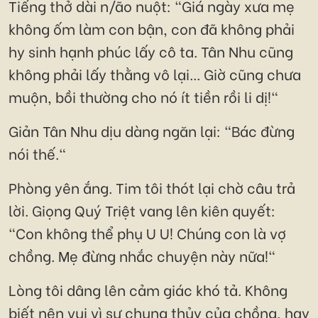
Tiếng thở dài n/ão nuột: "Giá ngày xưa mẹ
không ốm làm con bận, con đã không phải
hy sinh hạnh phúc lấy cô ta. Tân Nhu cũng
không phải lấy thằng vô lại... Giờ cũng chưa
muộn, bồi thường cho nó ít tiền rồi li dị!"
Giản Tân Nhu dịu dàng ngăn lại: "Bác đừng
nói thế."
Phòng yên ắng. Tim tôi thót lại chờ câu trả
lời. Giọng Quý Triệt vang lên kiên quyết:
"Con không thể phụ U U! Chúng con là vợ
chồng. Mẹ đừng nhắc chuyện này nữa!"
Lòng tôi dâng lên cảm giác khó tả. Không
biết nên vui vì sự chung thủy của chồng, hay