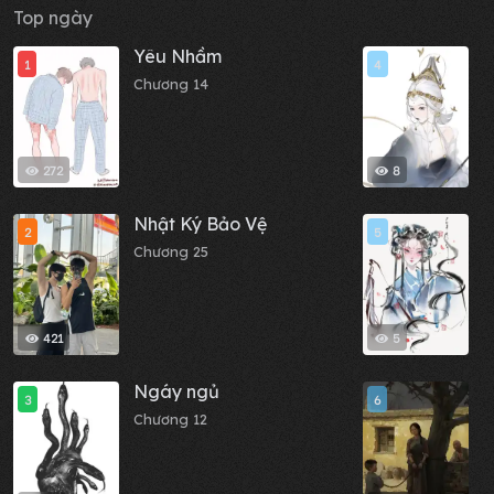
Top ngày
Yêu Nhầm
Đ
1
4
Chương 14
C
272
8
Nhật Ký Bảo Vệ
C
2
5
Chương 25
C
421
5
Ngáy ngủ
M
3
6
Chương 12
C