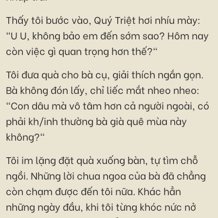
Thấy tôi bước vào, Quý Triệt hơi nhíu mày:
"U U, không bảo em đến sớm sao? Hôm nay
còn việc gì quan trọng hơn thế?"
Tôi đưa quà cho bà cụ, giải thích ngắn gọn.
Bà không đón lấy, chỉ liếc mắt nheo nheo:
"Con dâu mà vô tâm hơn cả người ngoài, có
phải kh/inh thường bà già quê mùa này
không?"
Tôi im lặng đặt quà xuống bàn, tự tìm chỗ
ngồi. Những lời chua ngoa của bà đã chẳng
còn chạm được đến tôi nữa. Khác hẳn
những ngày đầu, khi tôi từng khóc nức nở