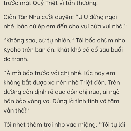
trước mặt Quý Triệt vì tổn thương.
Giản Tân Nhu cười duyên: "U U đừng ngại
nhé, bác cứ ép em đến cho vui cửa vui nhà."
"Không sao, cứ tự nhiên." Tôi bốc chùm nho
Kyoho trên bàn ăn, khát khô cả cổ sau buổi
dỡ tranh.
"À mà báo trước với chị nhé, lúc nãy em
không bắt được xe nên nhờ Triệt đón. Trên
đường còn định rẽ qua đón chị nữa, ai ngờ
hắn bảo vòng vo. Đúng là tính tình vô tâm
vẫn thế!"
Tôi nhét thêm trái nho vào miệng: "Tôi tự lái