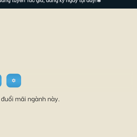
M
o đuổi mãi ngành này.