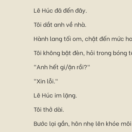
Lê Húc đã đến đây.
Tôi dắt anh về nhà.
Hành lang tối om, chật đến mức ha
Tôi không bật đèn, hỏi trong bóng t
"Anh hết gi/ận rồi?"
"Xin lỗi."
Lê Húc im lặng.
Tôi thở dài.
Bước lại gần, hôn nhẹ lên khóe môi