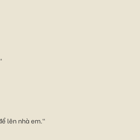
"
 để lên nhà em."