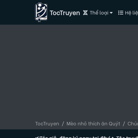
TocTruyen
Thể loại
Hệ liệ
TocTruyen
Mèo nhỏ thích ăn Quýt
Chú
ang tuyển Tác giả, đăng ký ngay tại đây!
📢
🔥 Tộc truyện đan