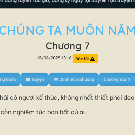
CHÚNG TA MUÔN NĂ
Chương 7
15/06/2025 13:18
Báo lỗi
ng trước
Truyện
Danh sách chương
Chương sau
phải có người kế thừa, không nhất thiết phải đe
 còn nghiêm túc hơn bất cứ ai.