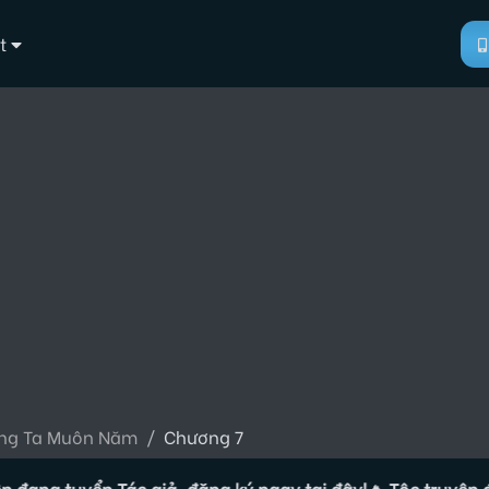
t
ng Ta Muôn Năm
Chương 7
g tuyển Tác giả, đăng ký ngay tại đây!
🔥 Tộc truyện đang t