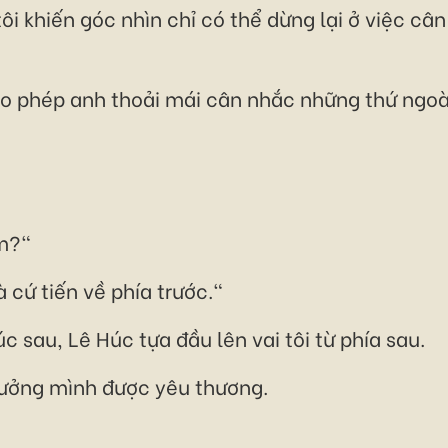
tôi khiến góc nhìn chỉ có thể dừng lại ở việc c
 phép anh thoải mái cân nhắc những thứ ngoài
em?"
à cứ tiến về phía trước."
 sau, Lê Húc tựa đầu lên vai tôi từ phía sau.
tưởng mình được yêu thương.