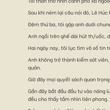
Tôi thẫn thờ nhìn cảnh phố xá ngoài
Sau khi ném lại câu nói đó, Lê Húc 
Đêm thứ ba, tôi gặp anh dưới chun
Anh ngồi trên ghế dài hút th/uốc, 
Hai ngày nay, tôi lục tìm vô số tin
Anh không trở thành kiểm sát viên, 
quản.
Giờ đây mọi quyết sách quan trọng
Gần đây bắt đầu đầu tư vào năng lư
đều cho thấy tầm nhìn tiên phong.