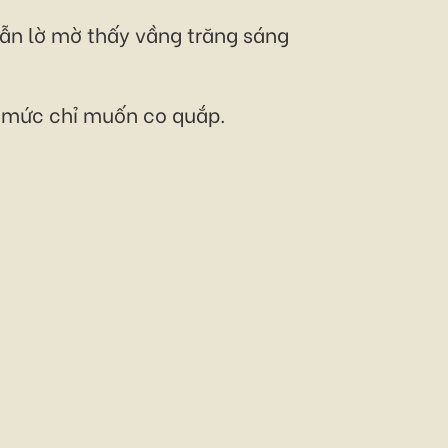
ẫn lờ mờ thấy vầng trăng sáng
ến mức chỉ muốn co quắp.