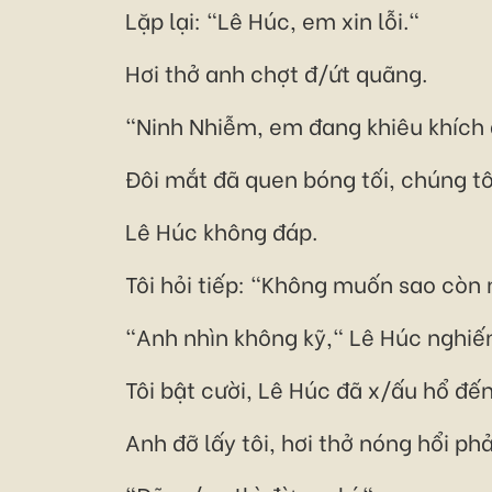
Lặp lại: "Lê Húc, em xin lỗi."
Hơi thở anh chợt đ/ứt quãng.
"Ninh Nhiễm, em đang khiêu khích
Đôi mắt đã quen bóng tối, chúng t
Lê Húc không đáp.
Tôi hỏi tiếp: "Không muốn sao còn
"Anh nhìn không kỹ," Lê Húc nghiến
Tôi bật cười, Lê Húc đã x/ấu hổ đế
Anh đỡ lấy tôi, hơi thở nóng hổi ph