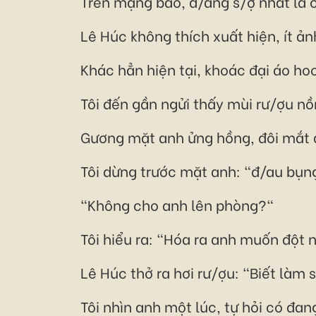
Trên mạng bảo, đ/áng s/ợ nhất là 
Lê Húc không thích xuất hiện, ít ả
Khác hẳn hiện tại, khoác đại áo hoo
Tôi đến gần ngửi thấy mùi rư/ợu nồ
Gương mặt anh ửng hồng, đôi mắt dà
Tôi dừng trước mặt anh: "đ/au bụn
"Không cho anh lên phòng?"
Tôi hiểu ra: "Hóa ra anh muốn đột 
Lê Húc thở ra hơi rư/ợu: "Biết làm
Tôi nhìn anh một lúc, tự hỏi có đa