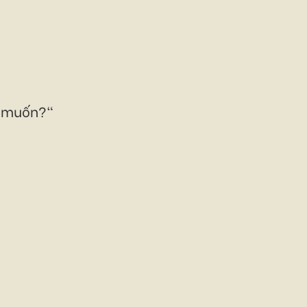
g muốn?"