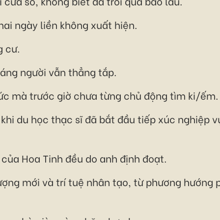
 cửa sổ, không biết đã trôi qua bao lâu.
hai ngày liền không xuất hiện.
g cư.
dáng người vẫn thẳng tắp.
 tức mà trước giờ chưa từng chủ động tìm ki/ếm.
khi du học thạc sĩ đã bắt đầu tiếp xúc nghiệp vụ 
 của Hoa Tinh đều do anh định đoạt.
ợng mới và trí tuệ nhân tạo, từ phương hướng p