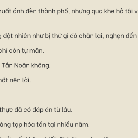
ất ánh đèn thành phố, nhưng qua khe hở tôi v
 đột nhiên như bị thứ gì đó chặn lại, nghẹn đ
chí còn tự mãn.
h Tần Noãn không.
ốt nên lời.
thực đã có đáp án từ lâu.
 hàng tạp hóa tồn tại nhiều năm.