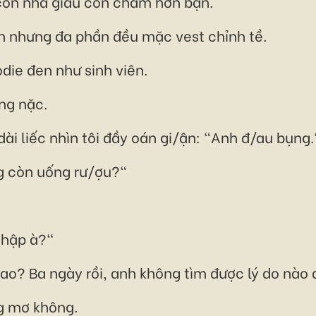
con nhà giàu còn chăm hơn bạn.
nh nhưng đa phần đều mặc vest chỉnh tề.
die đen như sinh viên.
ng nặc.
i liếc nhìn tôi đầy oán gi/ận: "Anh đ/au bụng.
g còn uống rư/ợu?"
nhập à?"
 sao? Ba ngày rồi, anh không tìm được lý do nào
ng mơ không.