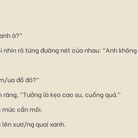
 anh à?"
ôi nhìn rõ từng đường nét của nhau: "Anh khôn
 m/ua đồ đó?"
 răng, "Tưởng là kẹo cao su, cuống quá."
n mức cắn môi.
ả lên xươ/ng quai xanh.