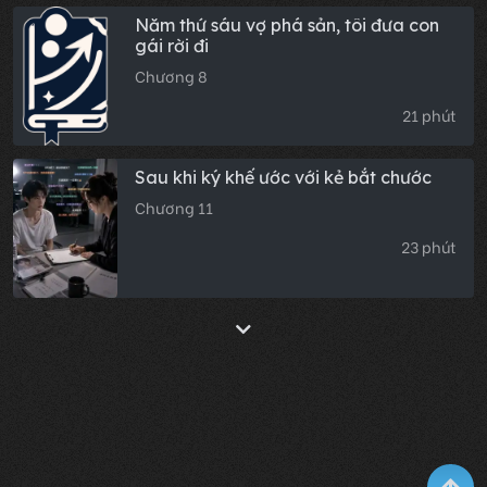
Năm thứ sáu vợ phá sản, tôi đưa con
gái rời đi
Chương 8
21 phút
Sau khi ký khế ước với kẻ bắt chước
Chương 11
23 phút