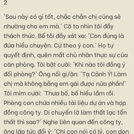
2
'Sau này có gì tốt, chắc chắn chị cũng sẽ
nhường cho em mà.' Cô ta nhìn tôi đầy
thách thức. Bố tôi đầy xót xa: 'Con đúng là
đứa hiểu chuyện. Cứ theo ý con.' Họ tự
quyết định, quên mất chủ nhân thực sự của
căn phòng. Tôi bật cười: 'Khi nào tôi đồng ý
đổi phòng?' Ông nổi gi/ận: 'Tạ Cảnh Ý! Làm
chị mà không bằng em gái được nửa phần!'
Tôi mỉm cười: 'Thưa bố, bố hiểu lầm rồi.
Phòng con chứa nhiều tài liệu dự án và hợp
đồng công ty. Di chuyển lỡ làm thất lạc tổn
thất thì sao?' Nghe liên quan đến công ty,
ông lập tức đổi ý: 'Chị con nói có lý, con dọn