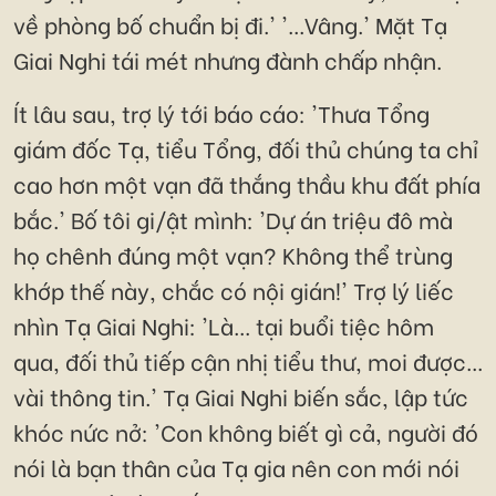
về phòng bố chuẩn bị đi.' '...Vâng.' Mặt Tạ
Giai Nghi tái mét nhưng đành chấp nhận.
Ít lâu sau, trợ lý tới báo cáo: 'Thưa Tổng
giám đốc Tạ, tiểu Tổng, đối thủ chúng ta chỉ
cao hơn một vạn đã thắng thầu khu đất phía
bắc.' Bố tôi gi/ật mình: 'Dự án triệu đô mà
họ chênh đúng một vạn? Không thể trùng
khớp thế này, chắc có nội gián!' Trợ lý liếc
nhìn Tạ Giai Nghi: 'Là... tại buổi tiệc hôm
qua, đối thủ tiếp cận nhị tiểu thư, moi được...
vài thông tin.' Tạ Giai Nghi biến sắc, lập tức
khóc nức nở: 'Con không biết gì cả, người đó
nói là bạn thân của Tạ gia nên con mới nói