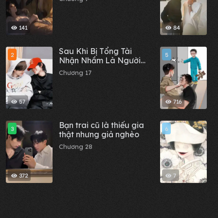
141
84
Sau Khi Bị Tổng Tài
T
2
5
Nhận Nhầm Là Người
t
Yêu Qua Mạng
Chương 17
C
57
716
Bạn trai cũ là thiếu gia
C
3
6
thật nhưng giả nghèo
c
x
Chương 28
C
t
372
7