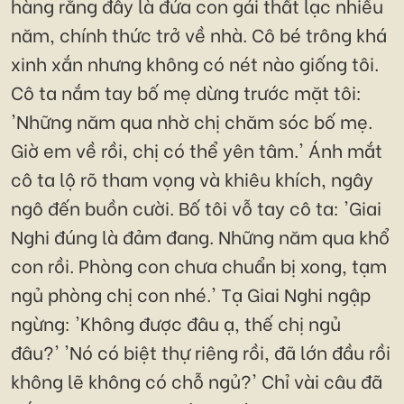
hàng rằng đây là đứa con gái thất lạc nhiều
năm, chính thức trở về nhà. Cô bé trông khá
xinh xắn nhưng không có nét nào giống tôi.
Cô ta nắm tay bố mẹ dừng trước mặt tôi:
'Những năm qua nhờ chị chăm sóc bố mẹ.
Giờ em về rồi, chị có thể yên tâm.' Ánh mắt
cô ta lộ rõ tham vọng và khiêu khích, ngây
ngô đến buồn cười. Bố tôi vỗ tay cô ta: 'Giai
Nghi đúng là đảm đang. Những năm qua khổ
con rồi. Phòng con chưa chuẩn bị xong, tạm
ngủ phòng chị con nhé.' Tạ Giai Nghi ngập
ngừng: 'Không được đâu ạ, thế chị ngủ
đâu?' 'Nó có biệt thự riêng rồi, đã lớn đầu rồi
không lẽ không có chỗ ngủ?' Chỉ vài câu đã