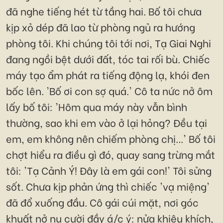
đã nghe tiếng hét từ tầng hai. Bố tôi chưa
kịp xỏ dép đã lao từ phòng ngủ ra hướng
phòng tôi. Khi chúng tôi tới nơi, Tạ Giai Nghi
đang ngồi bệt dưới đất, tóc tai rối bù. Chiếc
máy tạo ẩm phát ra tiếng động lạ, khói đen
bốc lên. 'Bố ơi con sợ quá.' Cô ta nức nở ôm
lấy bố tôi: 'Hôm qua máy này vẫn bình
thường, sao khi em vào ở lại hỏng? Đều tại
em, em không nên chiếm phòng chị...' Bố tôi
chợt hiểu ra điều gì đó, quay sang trừng mắt
tôi: 'Tạ Cảnh Ý! Đây là em gái con!' Tôi sửng
sốt. Chưa kịp phản ứng thì chiếc 'vạ miệng'
đã đổ xuống đầu. Cô gái cúi mặt, nơi góc
khuất nở nụ cười đầy á/c ý: nửa khiêu khích,