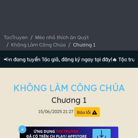
TocTruyen
Mèo nhỏ thích ăn Quýt
Không Làm Công Chúa
Chương 1
yện đang tuyển Tác giả, đăng ký ngay tại đây!
📢
🔥 Tộc truyện
KHÔNG LÀM CÔNG CHÚA
Chương 1
15/06/2025 21:27
Báo lỗi
×