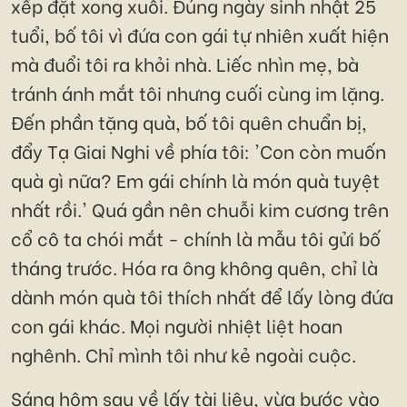
xếp đặt xong xuôi. Đúng ngày sinh nhật 25
tuổi, bố tôi vì đứa con gái tự nhiên xuất hiện
mà đuổi tôi ra khỏi nhà. Liếc nhìn mẹ, bà
tránh ánh mắt tôi nhưng cuối cùng im lặng.
Đến phần tặng quà, bố tôi quên chuẩn bị,
đẩy Tạ Giai Nghi về phía tôi: 'Con còn muốn
quà gì nữa? Em gái chính là món quà tuyệt
nhất rồi.' Quá gần nên chuỗi kim cương trên
cổ cô ta chói mắt - chính là mẫu tôi gửi bố
tháng trước. Hóa ra ông không quên, chỉ là
dành món quà tôi thích nhất để lấy lòng đứa
con gái khác. Mọi người nhiệt liệt hoan
nghênh. Chỉ mình tôi như kẻ ngoài cuộc.
Sáng hôm sau về lấy tài liệu, vừa bước vào