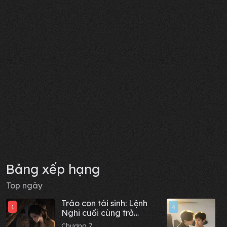
Bảng xếp hạng
Top ngày
Tráo con tái sinh: Lệnh
M
1
4
Nghi cuối cùng trở
C
thành Thái tử phi
Chương 7