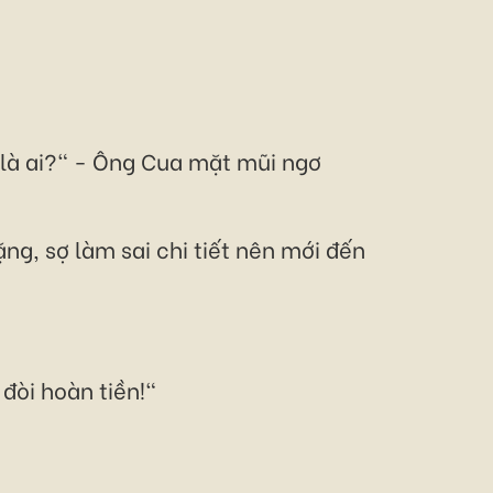
ậu là ai?" - Ông Cua mặt mũi ngơ
ng, sợ làm sai chi tiết nên mới đến
đòi hoàn tiền!"