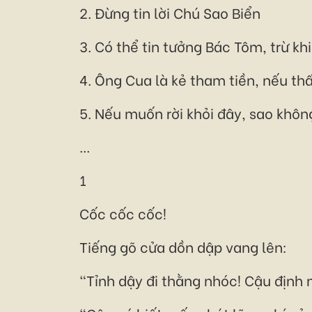
2. Đừng tin lời Chú Sao Biển
3. Có thể tin tưởng Bác Tôm, trừ k
4. Ông Cua là kẻ tham tiền, nếu th
5. Nếu muốn rời khỏi đây, sao khôn
...
1
Cốc cốc cốc!
Tiếng gõ cửa dồn dập vang lên:
"Tỉnh dậy đi thằng nhóc! Cậu định 