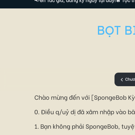
BỌT B
Chươ
Chào mừng đến với [SpongeBob Kỳ
0. Điều q/uỷ dị đã xâm nhập vào bã
1. Bạn không phải SpongeBob, tuyệt