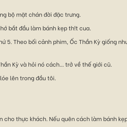
g bộ mặt chán đời đặc trưng.
 nhớ bắt đầu làm bánh kẹp th!t cua.
thứ 5. Theo bối cảnh phim, Ốc Thần Kỳ giống như
hần Kỳ và hỏi nó cách... trở về thế giới cũ.
óe lên trong đầu tôi.
n cho thực khách. Nếu quên cách làm bánh kẹp 