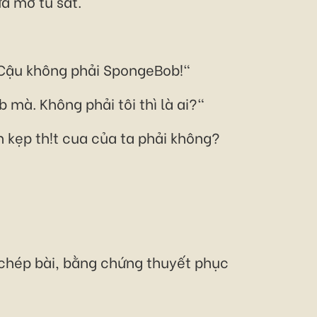
ừa mở tủ sắt.
"Cậu không phải SpongeBob!"
b mà. Không phải tôi thì là ai?"
 kẹp th!t cua của ta phải không?
 chép bài, bằng chứng thuyết phục