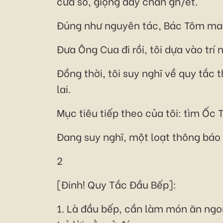
cửa sổ, giọng đầy chán gh/ét.
Đúng như nguyên tác, Bác Tôm man
Đưa Ông Cua đi rồi, tôi dựa vào trí
Đồng thời, tôi suy nghĩ về quy tắc 
lai.
Mục tiêu tiếp theo của tôi: tìm Ốc T
Đang suy nghĩ, một loạt thông báo l
2
[Đinh! Quy Tắc Đầu Bếp]:
1. Là đầu bếp, cần làm món ăn ngo