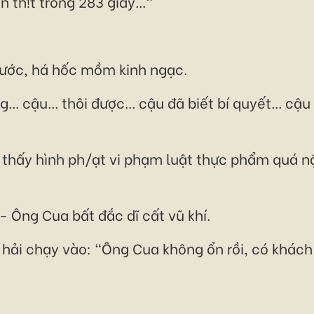
n th!t trong 283 giây..."
bước, há hốc mồm kinh ngạc.
.. cậu... thôi được... cậu đã biết bí quyết... c
 thấy hình ph/ạt vi phạm luật thực phẩm quá nặ
" - Ông Cua bất đắc dĩ cất vũ khí.
hải chạy vào: "Ông Cua không ổn rồi, có khách 