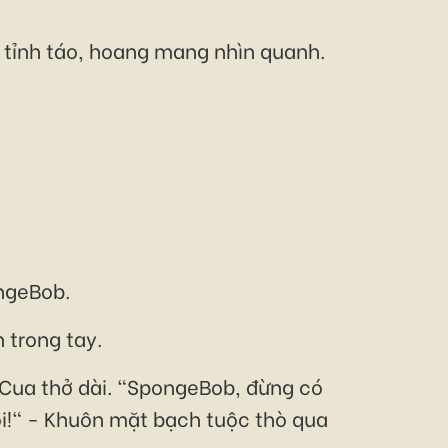
 tỉnh táo, hoang mang nhìn quanh.
ongeBob.
 trong tay.
g Cua thở dài. "SpongeBob, đừng có
ồi!" - Khuôn mặt bạch tuộc thò qua