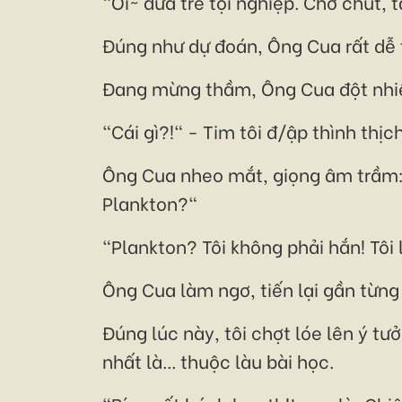
"Ôi~ đứa trẻ tội nghiệp. Chờ chút, 
Đúng như dự đoán, Ông Cua rất dễ
Đang mừng thầm, Ông Cua đột nhiên
"Cái gì?!" - Tim tôi đ/ập thình thịc
Ông Cua nheo mắt, giọng âm trầm: 
Plankton?"
"Plankton? Tôi không phải hắn! Tôi
Ông Cua làm ngơ, tiến lại gần từng
Đúng lúc này, tôi chợt lóe lên ý 
nhất là... thuộc làu bài học.