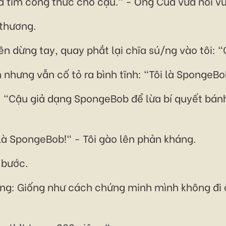
ta tìm công thức cho cậu." - Ông Cua vừa nói v
 thương.
 dừng tay, quay phắt lại chĩa sú/ng vào tôi: 
h nhưng vẫn cố tỏ ra bình tĩnh: "Tôi là SpongeBo
"Cậu giả dạng SpongeBob để lừa bí quyết bánh
 là SpongeBob!" - Tôi gào lên phản kháng.
 bước.
tưởng: Giống như cách chứng minh mình không đi