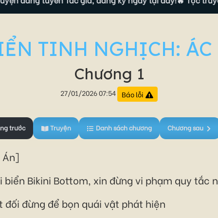
IỂN TINH NGHỊCH: Á
Chương 1
27/01/2026 07:54
Báo lỗi
ng trước
Truyện
Danh sách chương
Chương sau
 Án]
i biển Bikini Bottom, xin đừng vi phạm quy tắ
 đối đừng để bọn quái vật phát hiện