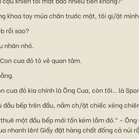
 cậu khiến tôi mất bao nhiêu tiền không?"
g khoa tay múa chân trước mặt, tôi gi/ật mình
b rồi sao?
u nhăn nhó.
Con cua đỏ tỏ vẻ quan tâm.
bằng.
n cua đỏ kia chính là Ông Cua, còn tôi... là Sp
 mũ đầu bếp trên đầu, nắm ch/ặt chiếc xẻng chiên
y, thuê một đầu bếp mới tốn kém lắm đó." - Ôn
cua nhanh lên! Giấy đặt hàng chất đống cả núi r