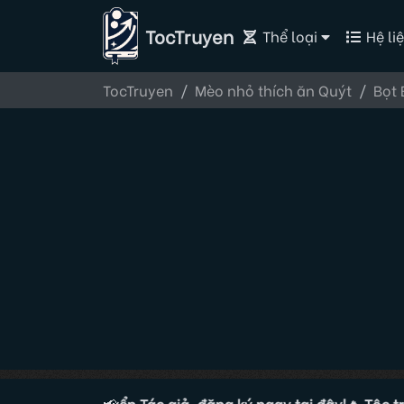
TocTruyen
Thể loại
Hệ liệ
TocTruyen
Mèo nhỏ thích ăn Quýt
Bọt 
ện đang tuyển Tác giả, đăng ký ngay tại đây!
📢
🔥 Tộc truyện 