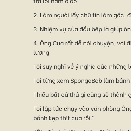
trả lời nằm ở đó
2. Làm người lấy chữ tín làm gốc, 
3. Nhiệm vụ của đầu bếp là giúp ông
4. Ông Cua rất dễ nói chuyện, với 
lường
Tôi suy nghĩ về ý nghĩa của những 
Tôi từng xem SpongeBob làm bánh k
Thiếu bất cứ thứ gì cũng sẽ thành 
Tôi lập tức chạy vào văn phòng Ôn
bánh kẹp th!t cua rồi."