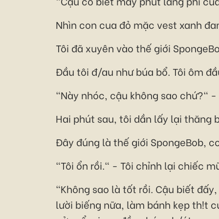
"Cậu có biết mấy phút lãng phí của
Nhìn con cua đỏ mặc vest xanh đan
Tôi đã xuyên vào thế giới SpongeBo
Đầu tôi đ/au như búa bổ. Tôi ôm đầ
"Này nhóc, cậu không sao chứ?" - 
Hai phút sau, tôi dần lấy lại thăng 
Đây đúng là thế giới SpongeBob, co
"Tôi ổn rồi." - Tôi chỉnh lại chiếc
"Không sao là tốt rồi. Cậu biết đấ
lười biếng nữa, làm bánh kẹp th!t 