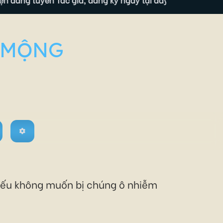
C MỘNG
c nếu không muốn bị chúng ô nhiễm