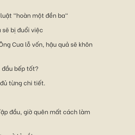
m luật "hoàn một đền ba"
sẽ bị đuổi việc
n Ông Cua lỗ vốn, hậu quả sẽ khôn
h đầu bếp tốt?
 từng chi tiết.
đ/ập đầu, giờ quên mất cách làm