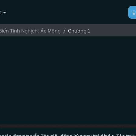
t
Biển Tinh Nghịch: Ác Mộng
Chương 1
đang tuyển Tác giả, đăng ký ngay tại đây!
🔥 Tộc truyện đan