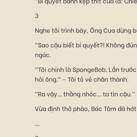
"Bí quyết bánh kẹp th!t cua là: Chiê
3
Nghe tôi trình bày, Ông Cua dừng 
"Sao cậu biết bí quyết?! Không đúng.
ngác.
"Tôi chính là SpongeBob. Lần trước
hỏi ông." - Tôi tỏ vẻ chân thành.
"Ra vậy... thằng nhóc... ta tin cậu.
Vừa định thở phào, Bác Tôm đã hớt 
...