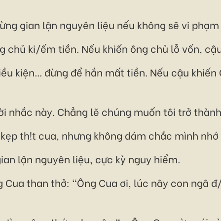
đừng gian lận nguyên liệu nếu không sẽ vi phạ
 chủ ki/ếm tiền. Nếu khiến ông chủ lỗ vốn, cậu 
điều kiện... đừng để hắn mất tiền. Nếu cậu khiế
lời nhắc này. Chẳng lẽ chúng muốn tôi trở thàn
ẹp th!t cua, nhưng không dám chắc mình nhớ đủ
gian lận nguyên liệu, cực kỳ nguy hiểm.
g Cua than thở: "Ông Cua ơi, lúc nãy con ngã 