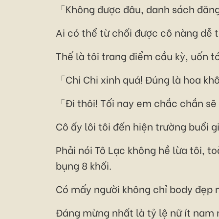
「Không được đâu, danh sách đăng ký
Ai có thể từ chối được cô nàng dễ t
Thế là tôi trang điểm cầu kỳ, uốn t
「Chi Chi xinh quá! Đúng là hoa kh
「Đi thôi! Tối nay em chắc chắn sẽ
Cô ấy lôi tôi đến hiện trường buổi g
Phải nói Tô Lạc không hề lừa tôi, t
bụng 8 khối.
Có mấy người không chỉ body đẹp m
Đáng mừng nhất là tỷ lệ nữ ít nam 