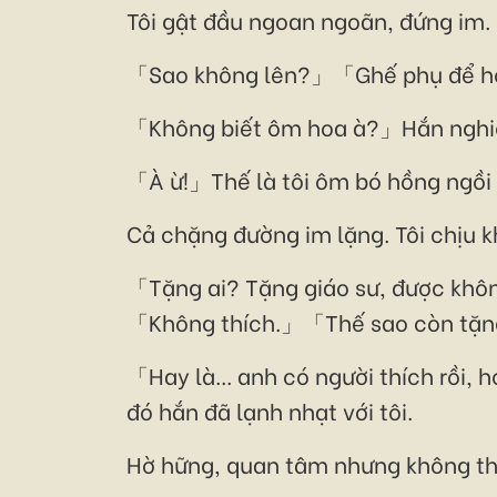
Tôi gật đầu ngoan ngoãn, đứng im.
「Sao không lên?」「Ghế phụ để hoa 
「Không biết ôm hoa à?」Hắn nghiế
「À ừ!」Thế là tôi ôm bó hồng ngồi 
Cả chặng đường im lặng. Tôi chịu k
「Tặng ai? Tặng giáo sư, được khô
「Không thích.」「Thế sao còn tặng
「Hay là... anh có người thích rồi, 
đó hắn đã lạnh nhạt với tôi.
Hờ hững, quan tâm nhưng không t