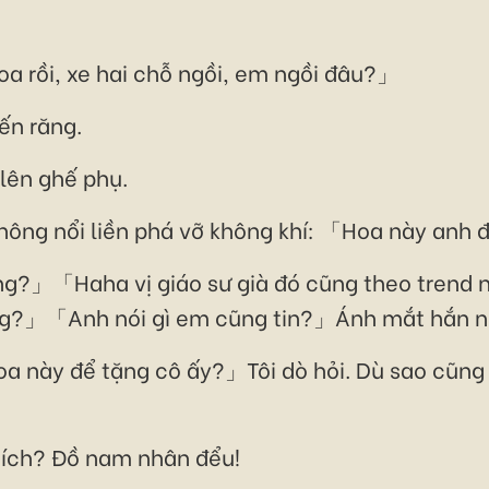
rồi, xe hai chỗ ngồi, em ngồi đâu?」
n răng.
lên ghế phụ.
hông nổi liền phá vỡ không khí: 「Hoa này anh 
ng?」「Haha vị giáo sư già đó cũng theo trend 
?」「Anh nói gì em cũng tin?」Ánh mắt hắn nh
hoa này để tặng cô ấy?」Tôi dò hỏi. Dù sao cũng 
hích? Đồ nam nhân đểu!