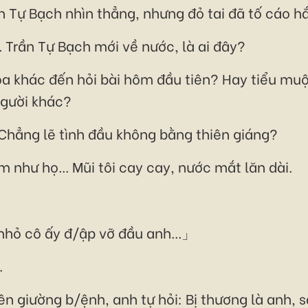
 Tự Bạch nhìn thẳng, nhưng đỏ tai đã tố cáo h
 Trần Tự Bạch mới về nước, là ai đây?
a khác đến hỏi bài hôm đầu tiên? Hay tiểu muộ
người khác?
 Chẳng lẽ tình đầu không bằng thiên giáng?
 như họ... Mũi tôi cay cay, nước mắt lăn dài.
nhỏ cô ấy đ/ập vỡ đầu anh...」
.
n giường b/ệnh, anh tự hỏi: Bị thương là anh, s