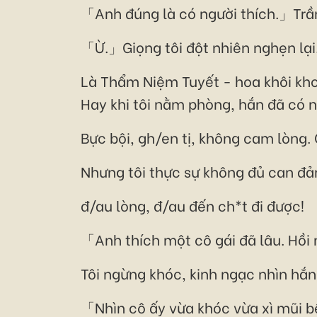
「Anh đúng là có người thích.」Trần
「Ừ.」Giọng tôi đột nhiên nghẹn lại.
Là Thẩm Niệm Tuyết - hoa khôi kho
Hay khi tôi nằm phòng, hắn đã có 
Bực bội, gh/en tị, không cam lòng.
Nhưng tôi thực sự không đủ can đảm
đ/au lòng, đ/au đến ch*t đi được!
「Anh thích một cô gái đã lâu. Hồi 
Tôi ngừng khóc, kinh ngạc nhìn hắn
「Nhìn cô ấy vừa khóc vừa xì mũi bê