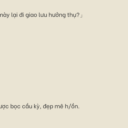
mày lại đi giao lưu hưởng thụ?」
 được bọc cầu kỳ, đẹp mê h/ồn.