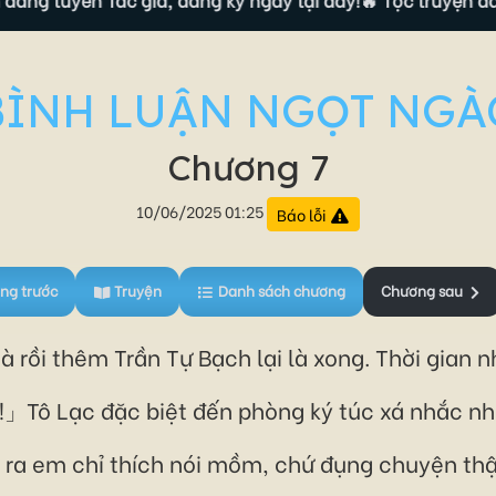
BÌNH LUẬN NGỌT NGÀ
Chương 7
10/06/2025 01:25
Báo lỗi
ng trước
Truyện
Danh sách chương
Chương sau
hà rồi thêm Trần Tự Bạch lại là xong. Thời gian
」Tô Lạc đặc biệt đến phòng ký túc xá nhắc nhở t
a em chỉ thích nói mồm, chứ đụng chuyện thật