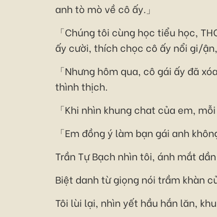
anh tò mò về cô ấy.」
「Chúng tôi cùng học tiểu học, THCS
ấy cười, thích chọc cô ấy nổi gi/ậ
「Nhưng hôm qua, cô gái ấy đã xóa 
thình thịch.
「Khi nhìn khung chat của em, mỗi 
「Em đồng ý làm bạn gái anh không?
Trần Tự Bạch nhìn tôi, ánh mắt dần
Biệt danh từ giọng nói trầm khàn c
Tôi lùi lại, nhìn yết hầu hắn lăn, k