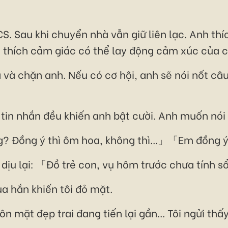
. Sau khi chuyển nhà vẫn giữ liên lạc. Anh thíc
n, thích cảm giác có thể lay động cảm xúc của 
và chặn anh. Nếu có cơ hội, anh sẽ nói nốt c
tin nhắn đều khiến anh bật cười. Anh muốn nó
 Đồng ý thì ôm hoa, không thì...」「Em đồng ý!」T
 dịu lại: 「Đồ trẻ con, vụ hôm trước chưa tính 
ủa hắn khiến tôi đỏ mặt.
huôn mặt đẹp trai đang tiến lại gần... Tôi ngửi th