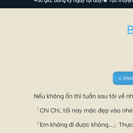
Chươ
Nếu không ổn thì tuần sau tôi về n
「Chi Chi, tối nay mặc đẹp vào nhé!
「Em không đi được không...」Thực r