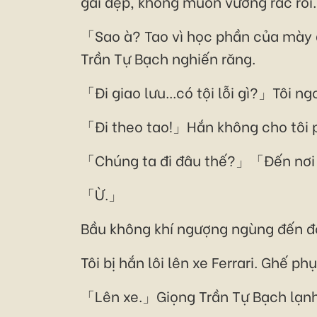
gái đẹp, không muốn vướng rắc rối.
「Sao à? Tao vì học phần của mày đ
Trần Tự Bạch nghiến răng.
「Đi giao lưu...có tội lỗi gì?」Tôi ng
「Đi theo tao!」Hắn không cho tôi p
「Chúng ta đi đâu thế?」「Đến nơi 
「Ừ.」
Bầu không khí ngượng ngùng đến đ
Tôi bị hắn lôi lên xe Ferrari. Ghế 
「Lên xe.」Giọng Trần Tự Bạch lạnh