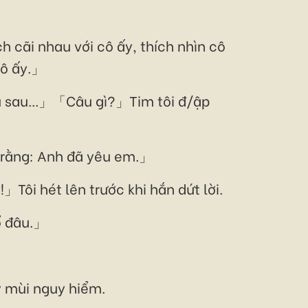
h cãi nhau với cô ấy, thích nhìn cô
cô ấy.」
âu sau...」「Câu gì?」Tim tôi đ/ập
i rằng: Anh đã yêu em.」
ôi hét lên trước khi hắn dứt lời.
sổ đâu.」
ấy mùi nguy hiểm.