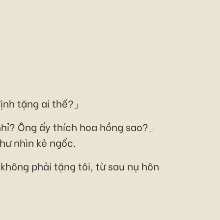
định tặng ai thế?」
nhỉ? Ông ấy thích hoa hồng sao?」
ư nhìn kẻ ngốc.
không phải tặng tôi, từ sau nụ hôn