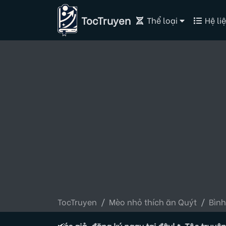
TocTruyen
Thể loại
Hệ liệ
TocTruyen
Mèo nhỏ thích ăn Quýt
Bình
ng tuyển Tác giả, đăng ký ngay tại đây!
📢
🔥 Tộc truyện đang 