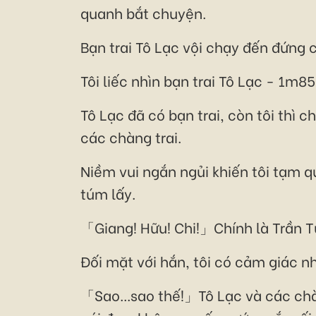
quanh bắt chuyện.
Bạn trai Tô Lạc vội chạy đến đứng 
Tôi liếc nhìn bạn trai Tô Lạc - 1m
Tô Lạc đã có bạn trai, còn tôi thì 
các chàng trai.
Niềm vui ngắn ngủi khiến tôi tạm 
túm lấy.
「Giang! Hữu! Chi!」Chính là Trần T
Đối mặt với hắn, tôi có cảm giác n
「Sao...sao thế!」Tô Lạc và các chàn