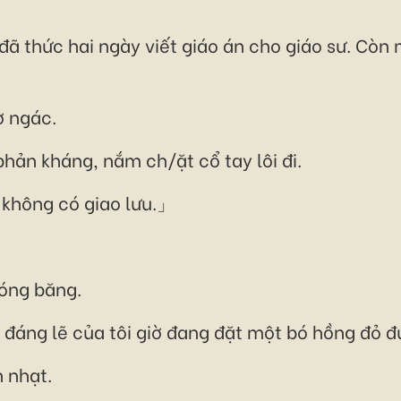
ã thức hai ngày viết giáo án cho giáo sư. Còn 
ơ ngác.
hản kháng, nắm ch/ặt cổ tay lôi đi.
không có giao lưu.」
óng băng.
phụ đáng lẽ của tôi giờ đang đặt một bó hồng đỏ
 nhạt.