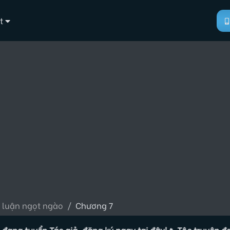
t
 luận ngọt ngào
Chương 7
tuyển Tác giả, đăng ký ngay tại đây!
🔥 Tộc truyện đang tuy