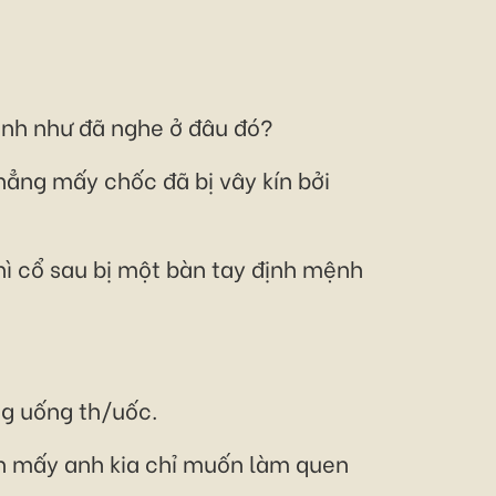
hình như đã nghe ở đâu đó?
chẳng mấy chốc đã bị vây kín bởi
ì cổ sau bị một bàn tay định mệnh
ng uống th/uốc.
còn mấy anh kia chỉ muốn làm quen