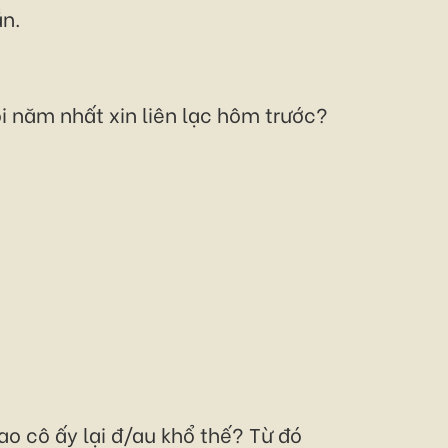
ắn.
i năm nhất xin liên lạc hôm trước?
ao cô ấy lại đ/au khổ thế? Từ đó