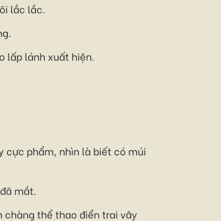
i lắc lắc.
ng.
o lấp lánh xuất hiện.
dy cực phẩm, nhìn là biết có múi
 đã mắt.
 chàng thể thao điển trai vây