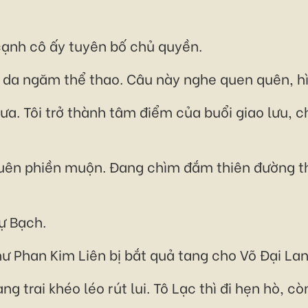
cạnh cô ấy tuyên bố chủ quyền.
85 da ngăm thể thao. Câu này nghe quen quên, 
chưa. Tôi trở thành tâm điểm của buổi giao lưu, 
quên phiền muộn. Đang chìm đắm thiên đường th
ự Bạch.
hư Phan Kim Liên bị bắt quả tang cho Võ Đại La
g trai khéo léo rút lui. Tô Lạc thì đi hẹn hò, 