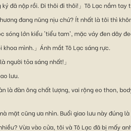
 đã nộp rồi. Đi thôi đi thôi!」Tô Lạc nắm tay tô
hương đang nũng nịu chứ? Ít nhất là tôi thì khô
óc sóng lớn kiểu 'tiểu tam', mặc váy đen dây đe
ôi khoa mình.」Ánh mắt Tô Lạc sáng rực.
 là người tỏa sáng nhất!」
iao lưu.
oàn là đàn ông chất lượng, vai rộng eo thon, bo
à mặt cũng ưa nhìn. Buổi giao lưu này đúng là
nhiều? Vừa vào cửa, tôi và Tô Lạc đã bị mấy anh