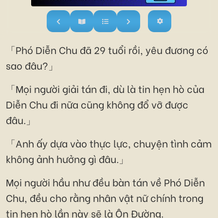
「Phó Diễn Chu đã 29 tuổi rồi, yêu đương có
sao đâu?」
「Mọi người giải tán đi, dù là tin hẹn hò của
Diễn Chu đi nữa cũng không đổ vỡ được
đâu.」
「Anh ấy dựa vào thực lực, chuyện tình cảm
không ảnh hưởng gì đâu.」
Mọi người hầu như đều bàn tán về Phó Diễn
Chu, đều cho rằng nhân vật nữ chính trong
tin hẹn hò lần này sẽ là Ôn Đường.