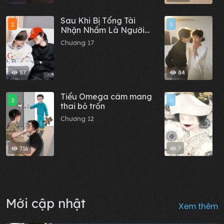
Sau Khi Bị Tổng Tài
M
2
5
Nhận Nhầm Là Người
C
Yêu Qua Mạng
Chương 17
57
84
Tiểu Omega câm mang
C
3
6
thai bỏ trốn
c
x
Chương 12
C
t
716
7
Mới cập nhật
Xem thêm