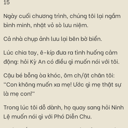
15
Ngày cuối chương trình, chúng tôi lại ngắm
bình minh, nhặt vỏ sò lưu niệm.
Cả nhà chụp ảnh lưu lại bên bờ biển.
Lúc chia tay, ê-kíp đưa ra tình huống cảm
động: hỏi Kỳ An có điều gì muốn nói với tôi.
Cậu bé bỗng òa khóc, ôm ch/ặt chân tôi:
"Con không muốn xa mẹ! Ước gì mẹ thật sự
là mẹ con!"
Trong lúc tôi dỗ dành, họ quay sang hỏi Ninh
Lệ muốn nói gì với Phó Diễn Chu.