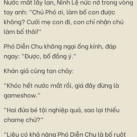
Nước mắt lây lan, Ninh Lệ nức nở trong vòng
tay anh: "Chú Phó ơi, làm bố con được
không? Cưới mẹ con đi, con chỉ nhận chú
làm bố thôi!"
Phó Diễn Chu không ngại ống kính, đáp
ngay: "Được, bố đồng ý."
Khán giả cũng tan chảy:
"Khóc hết nước mắt rồi, giá đây đừng là
gameshow."
"Hai đứa bé tội nghiệp quá, sao lại thiếu
chamẹ chứ?"
"Liệu có khả năng Phó Diễn Chu là bố ruột