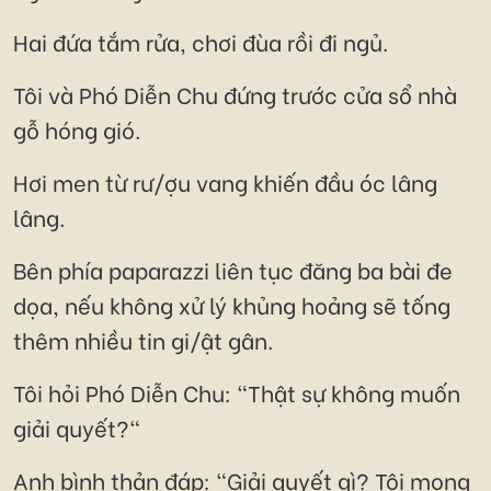
Hai đứa tắm rửa, chơi đùa rồi đi ngủ.
Tôi và Phó Diễn Chu đứng trước cửa sổ nhà
gỗ hóng gió.
Hơi men từ rư/ợu vang khiến đầu óc lâng
lâng.
Bên phía paparazzi liên tục đăng ba bài đe
dọa, nếu không xử lý khủng hoảng sẽ tống
thêm nhiều tin gi/ật gân.
Tôi hỏi Phó Diễn Chu: "Thật sự không muốn
giải quyết?"
Anh bình thản đáp: "Giải quyết gì? Tôi mong