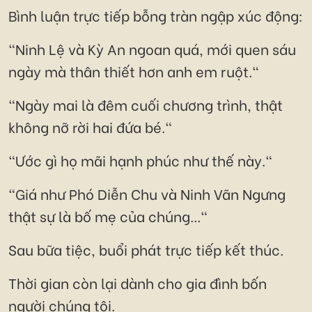
Bình luận trực tiếp bỗng tràn ngập xúc động:
"Ninh Lệ và Kỳ An ngoan quá, mới quen sáu
ngày mà thân thiết hơn anh em ruột."
"Ngày mai là đêm cuối chương trình, thật
không nỡ rời hai đứa bé."
"Ước gì họ mãi hạnh phúc như thế này."
"Giá như Phó Diễn Chu và Ninh Vãn Ngưng
thật sự là bố mẹ của chúng..."
Sau bữa tiệc, buổi phát trực tiếp kết thúc.
Thời gian còn lại dành cho gia đình bốn
người chúng tôi.