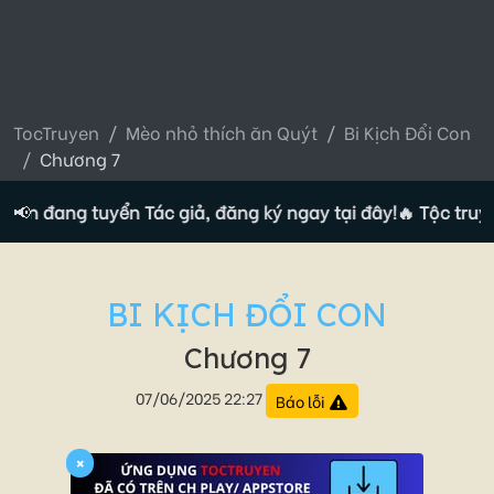
TocTruyen
Mèo nhỏ thích ăn Quýt
Bi Kịch Đổi Con
Chương 7
ện đang tuyển Tác giả, đăng ký ngay tại đây!
📢
🔥 Tộc truyện
BI KỊCH ĐỔI CON
Chương 7
07/06/2025 22:27
Báo lỗi
×