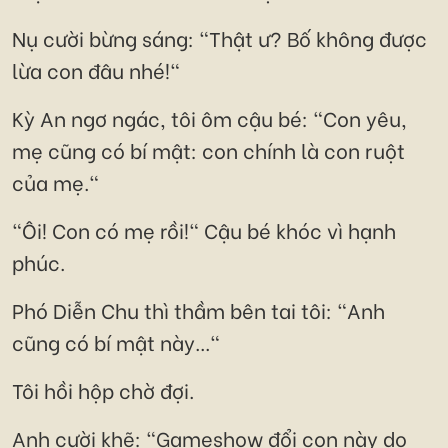
Nụ cười bừng sáng: "Thật ư? Bố không được
lừa con đâu nhé!"
Kỳ An ngơ ngác, tôi ôm cậu bé: "Con yêu,
mẹ cũng có bí mật: con chính là con ruột
của mẹ."
"Ôi! Con có mẹ rồi!" Cậu bé khóc vì hạnh
phúc.
Phó Diễn Chu thì thầm bên tai tôi: "Anh
cũng có bí mật này..."
Tôi hồi hộp chờ đợi.
Anh cười khẽ: "Gameshow đổi con này do