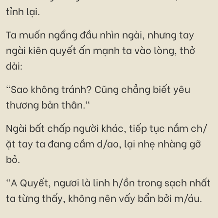
tỉnh lại.
Ta muốn ngẩng đầu nhìn ngài, nhưng tay
ngài kiên quyết ấn mạnh ta vào lòng, thở
dài:
"Sao không tránh? Cũng chẳng biết yêu
thương bản thân."
Ngài bất chấp người khác, tiếp tục nắm ch/
ặt tay ta đang cầm d/ao, lại nhẹ nhàng gỡ
bỏ.
"A Quyết, ngươi là linh h/ồn trong sạch nhất
ta từng thấy, không nên vấy bẩn bởi m/áu.