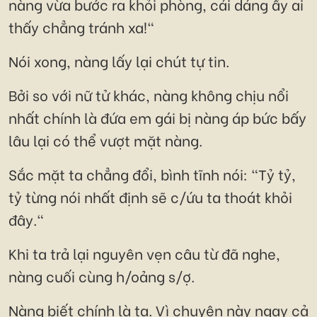
nàng vừa bước ra khỏi phòng, cái dáng ấy ai
thấy chẳng tránh xa!"
Nói xong, nàng lấy lại chút tự tin.
Bởi so với nữ tử khác, nàng không chịu nổi
nhất chính là đứa em gái bị nàng áp bức bấy
lâu lại có thể vượt mặt nàng.
Sắc mặt ta chẳng đổi, bình tĩnh nói: "Tỷ tỷ,
tỷ từng nói nhất định sẽ c/ứu ta thoát khỏi
đây."
Khi ta trả lại nguyên vẹn câu từ đã nghe,
nàng cuối cùng h/oảng s/ợ.
Nàng biết chính là ta. Vì chuyện này ngay cả