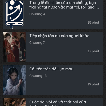
Trong lễ đính hôn của em chồng, bạn
trai nó tạt nước vào mặt tôi, tôi lặng lẽ
lau sạch rồi bỏ đi, nửa tiếng sau, điện
Chương 4
thoại bố chồng tôi nổ máy.
15 phút
Tiếp nhận tàn dư của người khác
Chương 7
17 phút
Cái tên trên dải lụa máu
Chương 13
19 phút
Cuộc đời vội vã và thất bại của