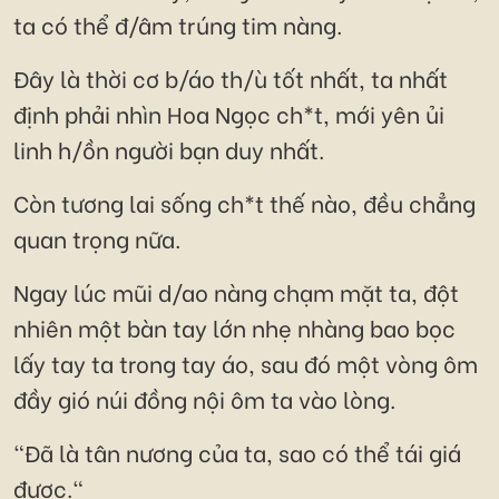
ta có thể đ/âm trúng tim nàng.
Đây là thời cơ b/áo th/ù tốt nhất, ta nhất
định phải nhìn Hoa Ngọc ch*t, mới yên ủi
linh h/ồn người bạn duy nhất.
Còn tương lai sống ch*t thế nào, đều chẳng
quan trọng nữa.
Ngay lúc mũi d/ao nàng chạm mặt ta, đột
nhiên một bàn tay lớn nhẹ nhàng bao bọc
lấy tay ta trong tay áo, sau đó một vòng ôm
đầy gió núi đồng nội ôm ta vào lòng.
"Đã là tân nương của ta, sao có thể tái giá
được."