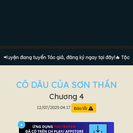
truyện đang tuyển Tác giả, đăng ký ngay tại đây!
📢
🔥 Tộc tru
CÔ DÂU CỦA SƠN THẦN
Chương 4
12/07/2025 04:17
Báo lỗi
×