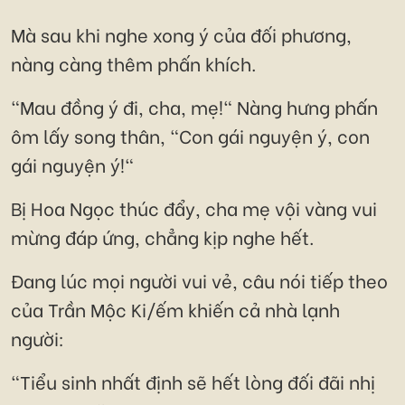
Mà sau khi nghe xong ý của đối phương,
nàng càng thêm phấn khích.
"Mau đồng ý đi, cha, mẹ!" Nàng hưng phấn
ôm lấy song thân, "Con gái nguyện ý, con
gái nguyện ý!"
Bị Hoa Ngọc thúc đẩy, cha mẹ vội vàng vui
mừng đáp ứng, chẳng kịp nghe hết.
Đang lúc mọi người vui vẻ, câu nói tiếp theo
của Trần Mộc Ki/ếm khiến cả nhà lạnh
người:
"Tiểu sinh nhất định sẽ hết lòng đối đãi nhị