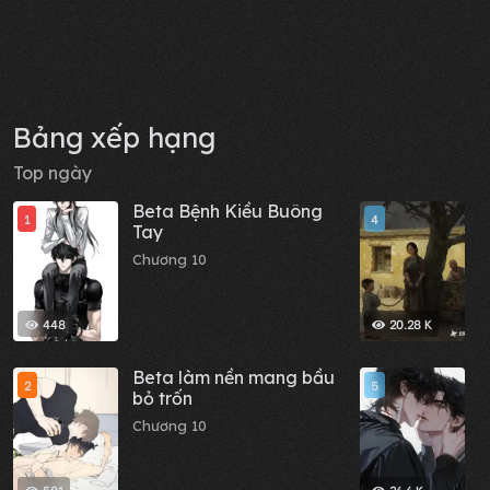
Bảng xếp hạng
Top ngày
Beta Bệnh Kiều Buông
M
1
4
Tay
C
Chương 10
448
20.28 K
Beta làm nền mang bầu
L
2
5
bỏ trốn
C
Chương 10
C