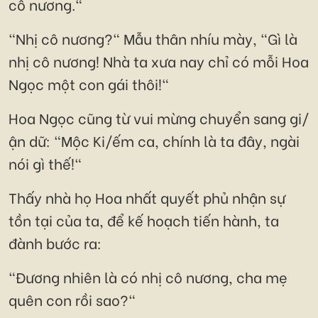
cô nương."
"Nhị cô nương?" Mẫu thân nhíu mày, "Gì là
nhị cô nương! Nhà ta xưa nay chỉ có mỗi Hoa
Ngọc một con gái thôi!"
Hoa Ngọc cũng từ vui mừng chuyển sang gi/
ận dữ: "Mộc Ki/ếm ca, chính là ta đây, ngài
nói gì thế!"
Thấy nhà họ Hoa nhất quyết phủ nhận sự
tồn tại của ta, để kế hoạch tiến hành, ta
đành bước ra:
"Đương nhiên là có nhị cô nương, cha mẹ
quên con rồi sao?"