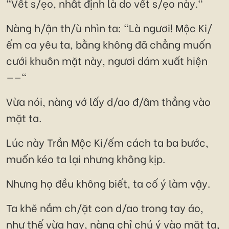
"Vết s/ẹo, nhất định là do vết s/ẹo này."
Nàng h/ận th/ù nhìn ta: "Là ngươi! Mộc Ki/
ếm ca yêu ta, bằng không đã chẳng muốn
cưới khuôn mặt này, ngươi dám xuất hiện
——"
Vừa nói, nàng vớ lấy d/ao đ/âm thẳng vào
mặt ta.
Lúc này Trần Mộc Ki/ếm cách ta ba bước,
muốn kéo ta lại nhưng không kịp.
Nhưng họ đều không biết, ta cố ý làm vậy.
Ta khẽ nắm ch/ặt con d/ao trong tay áo,
như thế vừa hay, nàng chỉ chú ý vào mặt ta,