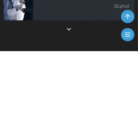
32 phút