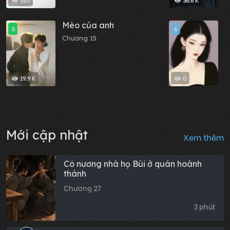
581
36.6 K
Mèo của anh
S
3
6
R
Chương 15
T
C
19.9 K
0
Mới cập nhật
Xem thêm
Cô nương nhà họ Bùi ở quán hoành
thánh
Chương 27
3 phút