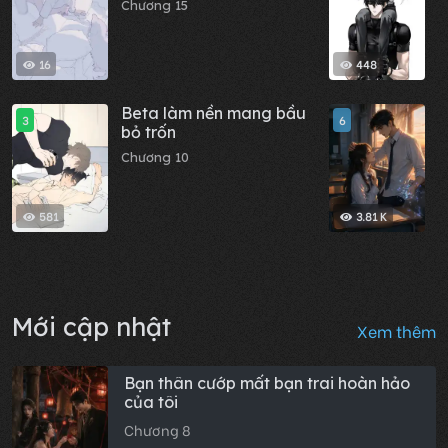
Chương 15
C
16
448
Beta làm nền mang bầu
H
3
6
bỏ trốn
p
t
Chương 10
C
n
l
581
3.81 K
Mới cập nhật
Xem thêm
Bạn thân cướp mất bạn trai hoàn hảo
của tôi
Chương 8