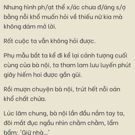
Nhưng hình ph/ạt thể x/ác chưa đ/áng s/ợ
bằng nỗi khổ muốn hỏi về thiếu nữ kia mà
không dám mở lời.
Rốt cuộc ta vẫn không hỏi được.
Phụ mẫu bắt ta kể đi kể lại cảnh tượng cuối
cùng của bà nội, ta tham lam lưu luyến phút
giây hiếm hoi được gần gũi.
Rồi mượn chuyện bà nội, trút hết nỗi oán
khổ chất chứa.
Lúc lâm chung, bà nội lần đầu nắm tay ta,
đôi mắt đục ngầu nhìn chằm chằm, lẩm
bẩm: 'Giữ nhà...'