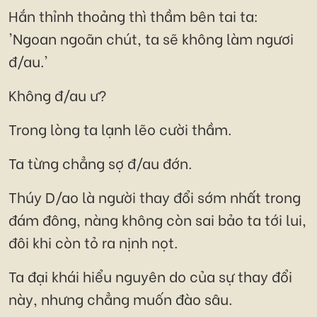
Hắn thỉnh thoảng thì thầm bên tai ta:
'Ngoan ngoãn chút, ta sẽ không làm ngươi
đ/au.'
Không đ/au ư?
Trong lòng ta lạnh lẽo cười thầm.
Ta từng chẳng sợ đ/au đớn.
Thúy D/ao là người thay đổi sớm nhất trong
đám đông, nàng không còn sai bảo ta tới lui,
đôi khi còn tỏ ra nịnh nọt.
Ta đại khái hiểu nguyên do của sự thay đổi
này, nhưng chẳng muốn đào sâu.