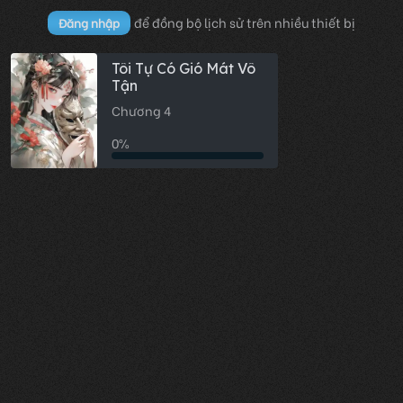
để đồng bộ lịch sử trên nhiều thiết bị
Đăng nhập
Tôi Tự Có Gió Mát Vô
Tận
Chương 4
0%