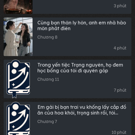
3 phút
Cùng bạn thân ly hôn, anh em nhà hào
môn phát điên
Chương 8
4 phút
Trong yến tiệc Trạng nguyên, họ đem
học bổng của tôi đi quyên góp
Chương 11
7 phút
Em gái bị bạn trai vu khống lấy cắp đồ
ăn của hoa khôi, trọng sinh rồi, tôi
quyết quét sạch tất cả
Chương 7
10 phút