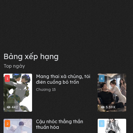
Bảng xếp hạng
Top ngày
Mang thai xà chủng, tôi
G
1
4
điên cuồng bỏ trốn
đ
n
Chương 15
C
442
5.59 K
Cậu nhóc thẳng thắn
B
2
5
thuần hóa
T