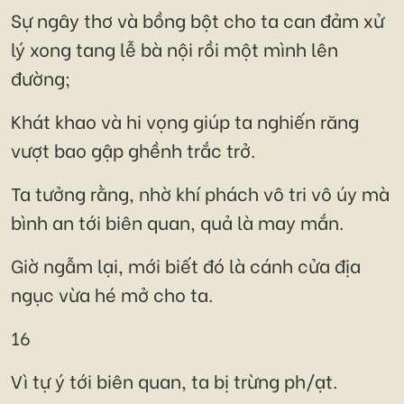
Sự ngây thơ và bồng bột cho ta can đảm xử
lý xong tang lễ bà nội rồi một mình lên
đường;
Khát khao và hi vọng giúp ta nghiến răng
vượt bao gập ghềnh trắc trở.
Ta tưởng rằng, nhờ khí phách vô tri vô úy mà
bình an tới biên quan, quả là may mắn.
Giờ ngẫm lại, mới biết đó là cánh cửa địa
ngục vừa hé mở cho ta.
16
Vì tự ý tới biên quan, ta bị trừng ph/ạt.