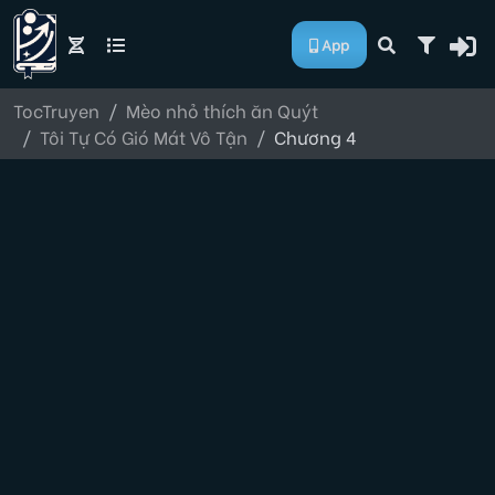
App
TocTruyen
Mèo nhỏ thích ăn Quýt
Tôi Tự Có Gió Mát Vô Tận
Chương 4