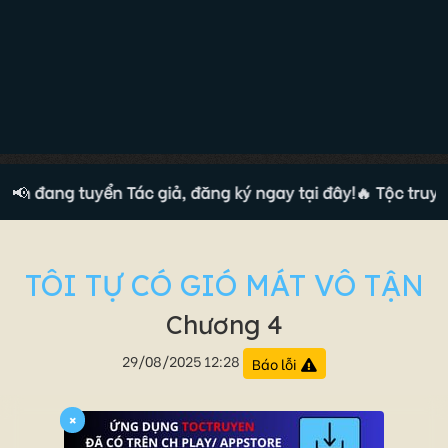
ện đang tuyển Tác giả, đăng ký ngay tại đây!
📢
🔥 Tộc truyện 
TÔI TỰ CÓ GIÓ MÁT VÔ TẬN
Chương 4
29/08/2025 12:28
Báo lỗi
×