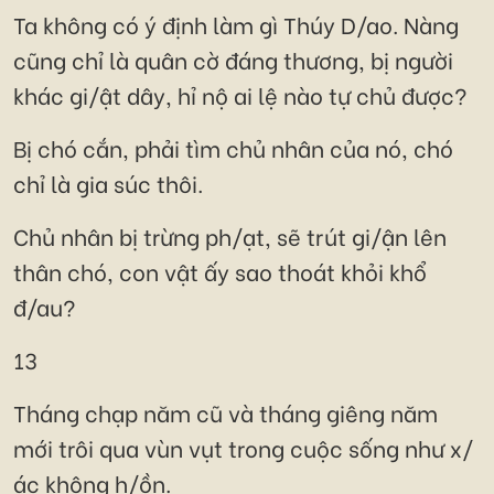
Ta không có ý định làm gì Thúy D/ao. Nàng
cũng chỉ là quân cờ đáng thương, bị người
khác gi/ật dây, hỉ nộ ai lệ nào tự chủ được?
Bị chó cắn, phải tìm chủ nhân của nó, chó
chỉ là gia súc thôi.
Chủ nhân bị trừng ph/ạt, sẽ trút gi/ận lên
thân chó, con vật ấy sao thoát khỏi khổ
đ/au?
13
Tháng chạp năm cũ và tháng giêng năm
mới trôi qua vùn vụt trong cuộc sống như x/
ác không h/ồn.