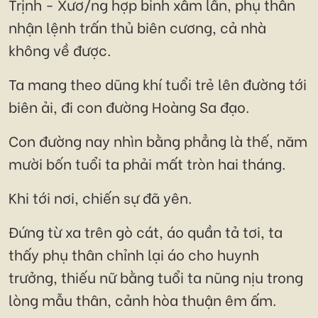
Trịnh - Xươ/ng hợp binh xâm lấn, phụ thân
nhận lệnh trấn thủ biên cương, cả nhà
không về được.
Ta mang theo dũng khí tuổi trẻ lên đường tới
biên ải, đi con đường Hoàng Sa đạo.
Con đường nay nhìn bằng phẳng là thế, năm
mười bốn tuổi ta phải mất tròn hai tháng.
Khi tới nơi, chiến sự đã yên.
Đứng từ xa trên gò cát, áo quần tả tơi, ta
thấy phụ thân chỉnh lại áo cho huynh
trưởng, thiếu nữ bằng tuổi ta nũng nịu trong
lòng mẫu thân, cảnh hòa thuận êm ấm.