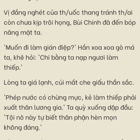
Vị đắng nghét của th/uốc thang tránh th/ai
còn chưa kịp trôi họng, Bùi Chinh đã đến bóp
nâng mặt ta.
'Muốn đi làm gián điệp?' Hắn xoa xoa gò má
ta, khẽ hỏi: 'Chi bằng ta nạp ngươi làm
thiếp.'
Lòng ta giá lạnh, cúi mắt che giấu thần sắc.
'Phép nước có chừng mực, kẻ làm thiếp phải
xuất thân lương gia.' Ta quỳ xuống dập đầu:
'Tội nô này tự biết thân phận hèn mọn
không đáng.'