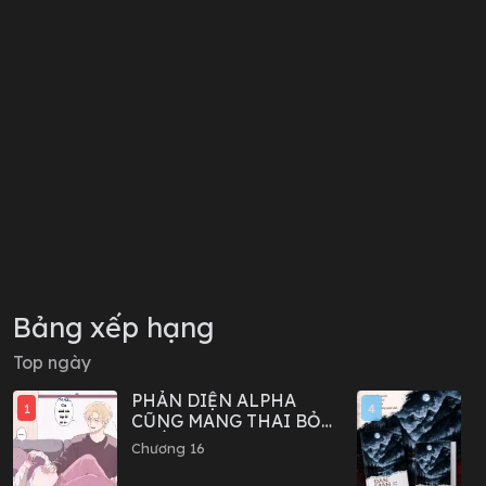
Bảng xếp hạng
Top ngày
PHẢN DIỆN ALPHA
D
1
4
CŨNG MANG THAI BỎ
-
TRỐN SAO?
Chương 16
C