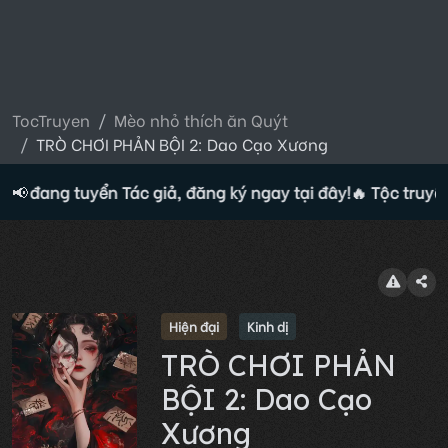
TocTruyen
Mèo nhỏ thích ăn Quýt
TRÒ CHƠI PHẢN BỘI 2: Dao Cạo Xương
ện đang tuyển Tác giả, đăng ký ngay tại đây!
📢
🔥 Tộc truyện
Hiện đại
Kinh dị
TRÒ CHƠI PHẢN
BỘI 2: Dao Cạo
Xương