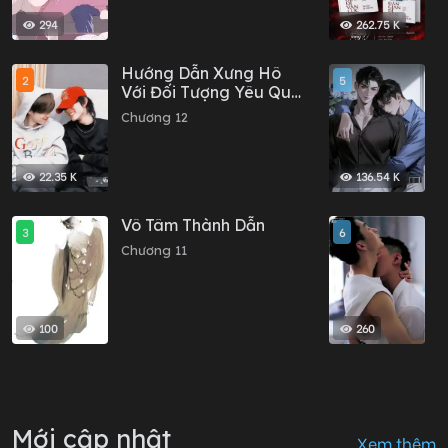
294
262.75 K
Hướng Dẫn Xưng Hô
S
2
5
Với Đối Tượng Yêu Qua
C
Mạng
C
Chương 12
C
22.35 K
136.54 K
Vô Tâm Thành Dẫn
C
3
6
C
Chương 11
C
100
260
Mới cập nhật
Xem thêm