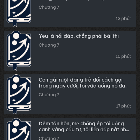
thủ của anh ta
Chương 7
13 phút
Yêu là hồi đáp, chẳng phải bài thi
Chương 7
15 phút
Con gái ruột dâng trà đổi cách gọi
trong ngày cưới, tôi vừa uống nó đã
cuống lên
Chương 7
17 phút
Đêm tân hôn, mẹ chồng ép tôi uống
canh vàng cầu tự, tôi liền đập nát nhà
bà
Chương 7