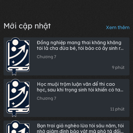
Mới cập nhật
Xem thêm
Đồng nghiệp mang thai khăng khăng
tôi là cha đứa bé, tôi bảo cô ấy sinh ra
thì cô ấy lại hối hận
Chương 7
9 phút
Học muội trộm luận văn để thi cao
học, sau khi trọng sinh tôi khiến cô ta
bẽ mặt ngay tại chỗ
Chương 7
11 phút
Bạn trai giả nghèo lừa tôi sáu năm, tôi
nhờ giám định bảo vật mà phò tá đối