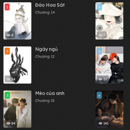
Đào Hoa Sát
C
1
4
c
Chương 14
x
C
t
8
7
Ngáy ngủ
S
2
5
N
Chương 12
Y
C
54
57
Mèo của anh
T
3
6
N
Chương 15
t
C
84
141