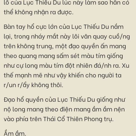
lồ của Lục Thiếu Du lúc này làm sao hắn có
thể không nhận ra được.
Bàn tay hổ cực lớn của Lục Thiếu Du nắm
lại, trong nháy mắt này lôi vân quay cuồ/ng
trên không trung, một đạo quyền ấn mang
theo quang mang sấm sét màu tím giống
như cự long màu tím đột nhiên đá/nh ra. Xu
thế mạnh mẽ như vậy khiến cho người ta
r/un r/ẩy không thôi.
Đạo hổ quyền của Lục Thiếu Du giống như
nộ long mang theo điện mang ầm ầm nện
vào phía trên Thái Cổ Thiên Phong trụ.
Ầm ầm.