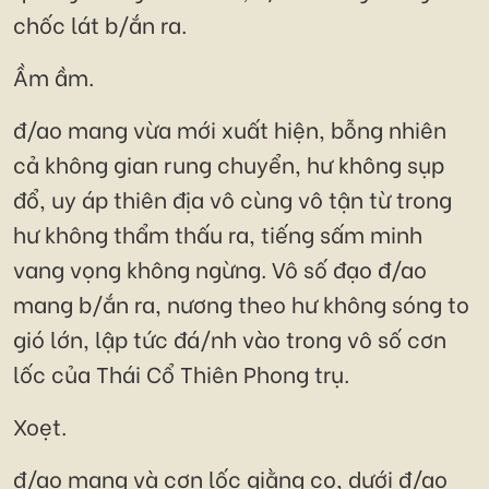
chốc lát b/ắn ra.
Ầm ầm.
đ/ao mang vừa mới xuất hiện, bỗng nhiên
cả không gian rung chuyển, hư không sụp
đổ, uy áp thiên địa vô cùng vô tận từ trong
hư không thẩm thấu ra, tiếng sấm minh
vang vọng không ngừng. Vô số đạo đ/ao
mang b/ắn ra, nương theo hư không sóng to
gió lớn, lập tức đá/nh vào trong vô số cơn
lốc của Thái Cổ Thiên Phong trụ.
Xoẹt.
đ/ao mang và cơn lốc giằng co, dưới đ/ao