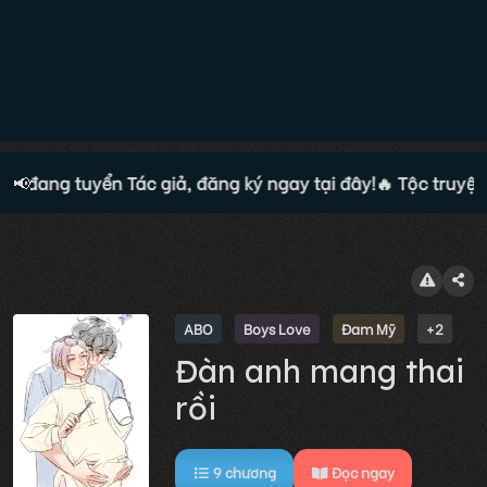
ện đang tuyển Tác giả, đăng ký ngay tại đây!
📢
🔥 Tộc truyện 
ABO
Boys Love
Đam Mỹ
+2
Đàn anh mang thai
rồi
9
chương
Đọc ngay