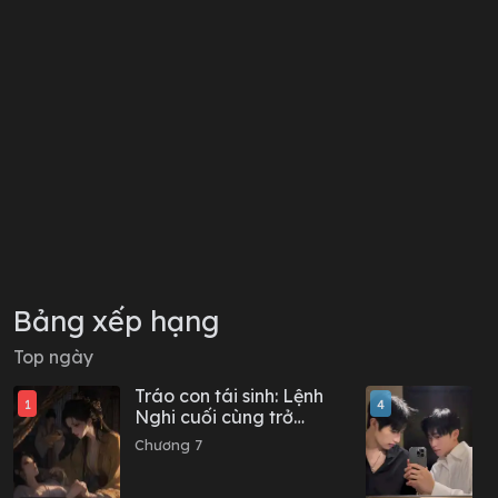
Bảng xếp hạng
Top ngày
Tráo con tái sinh: Lệnh
B
1
4
Nghi cuối cùng trở
t
thành Thái tử phi
Chương 7
C