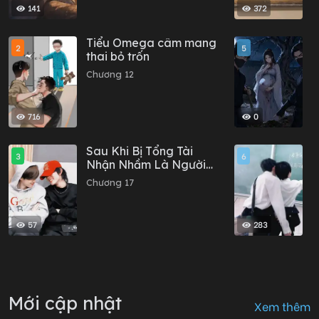
141
372
Tiểu Omega câm mang
C
2
5
thai bỏ trốn
T
T
Chương 12
C
716
0
Sau Khi Bị Tổng Tài
S
3
6
Nhận Nhầm Là Người
P
Yêu Qua Mạng
Chương 17
C
57
283
Mới cập nhật
Xem thêm