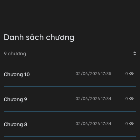
Hơi lạnh quanh người anh ấy càng lúc càng đ/áng s/ợ.
“Dám làm không dám nhận, xách quần lên là chạy. Đồ
tra nam ch*t ti/ệt. Luận văn của cậu coi như xong đời
rồi.”
Danh sách chương
9
chương
Chương 10
02/06/2026 17:35
0
Chương 9
02/06/2026 17:34
0
Chương 8
02/06/2026 17:34
0