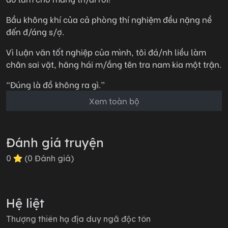
Bầu không khí của cả phòng thí nghiệm đều nặng nề
đến đ/áng s/ợ.
Vì luận văn tốt nghiệp của mình, tôi đá/nh liều làm
chân sai vặt, hăng hái m/ắng tên tra nam kia một trận.
“Đúng là đồ không ra gì.”
Xem toàn bộ
“Đàn anh nói cho em biết hắn là ai đi, em sẽ khiến nhà
hắn phá sản.”
“Không, em sẽ trực tiếp gi*t ch*t hắn.”
Đánh giá truyện
Anh ấy đặt bình th/uốc thử xuống, nhìn tôi cười lạnh.
0
(
0
Đánh giá)
“Được thôi, là cậu đấy. Cậu đi ch*t đi.”
Tôi sợ đến h/ồn vía lên mây, run lẩy bẩy.
Hệ liệt
“Không thể nào chứ?”
Thượng thiên hạ địa duy ngã độc tôn