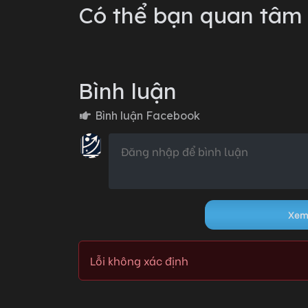
Có thể bạn quan tâm
Chương 6
Bình luận
Chương 5
Bình luận Facebook
Chương 4
Chương 3
Xem 
Lỗi không xác định
Lỗi không xác định