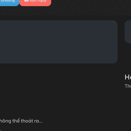
Hệ
Th
ông thể thoát ra...