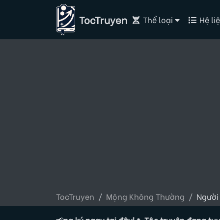
TocTruyen
Thể loại
Hệ liệ
TocTruyen
Mộng Không Thường
Người
ác giả, đăng ký ngay tại đây!
📢
🔥 Tộc truyện đang tuyển Tác 