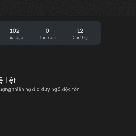
102
0
12
Lượt đọc
Theo dõi
Chương
 liệt
ượng thiên hạ địa duy ngã độc tôn