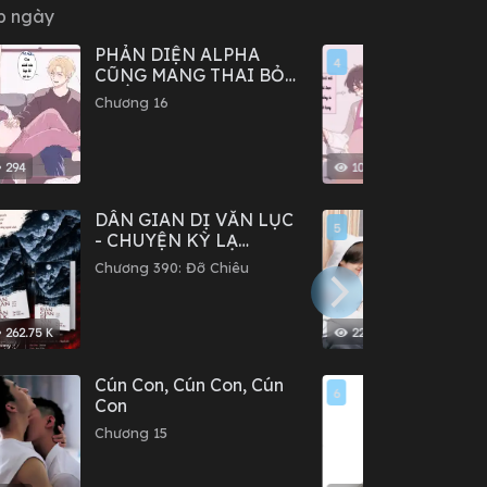
p ngày
PHẢN DIỆN ALPHA
Con t
4
CŨNG MANG THAI BỎ
lòng 
TRỐN SAO?
Chương 16
Chươn
294
109
DÂN GIAN DỊ VĂN LỤC
Hướn
5
- CHUYỆN KỲ LẠ
Đối 
TRONG DÂN GIAN
Mạn
Chương 390: Đỡ Chiêu
Chươn
262.75 K
22.35 K
Cún Con, Cún Con, Cún
Vô T
6
Con
Chươn
Chương 15