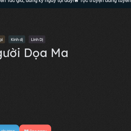
ại
Kinh dị
Linh Dị
ười Dọa Ma
chương
Đọc ngay