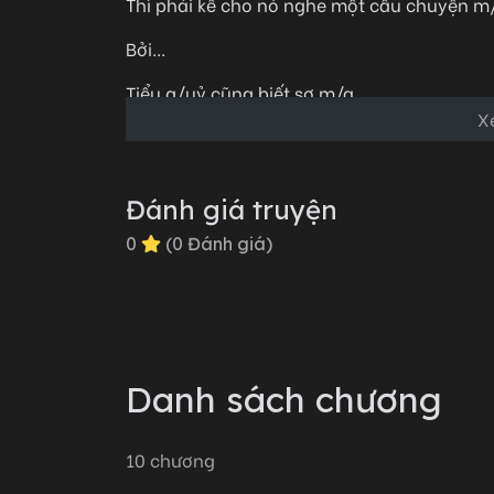
Thì phải kể cho nó nghe một câu chuyện m
Bởi...
Tiểu q/uỷ cũng biết sợ m/a.
X
Chỉ cần dọa cho con q/uỷ kia bỏ chạy, con
Nhưng nhất định phải nhớ một điều.
Đánh giá truyện
Đó phải là chuyện m/a.
0
(
0
Đánh giá)
Mà một khi đã bắt đầu kể...
Thì trước lúc câu chuyện kết thúc, không mộ
Danh sách chương
10
chương