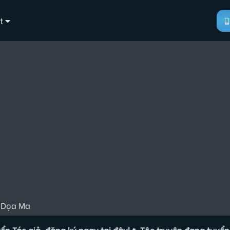
t
 Dọa Ma
giả, đăng ký ngay tại đây!
🔥 Tộc truyện đang tuyển Tác giả