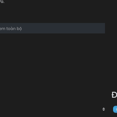
/a.
em toàn bộ
 đường sẽ tự khắc thông.
t ai có mặt ở đó được phép rời đi!
Đ