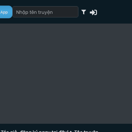
App
, đăng ký ngay tại đây!
🔥 Tộc truyện đang tuyển Tác giả, 