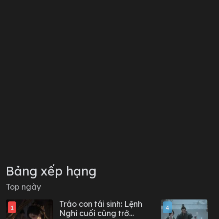
Bảng xếp hạng
Top ngày
Tráo con tái sinh: Lệnh
C
1
4
Nghi cuối cùng trở
t