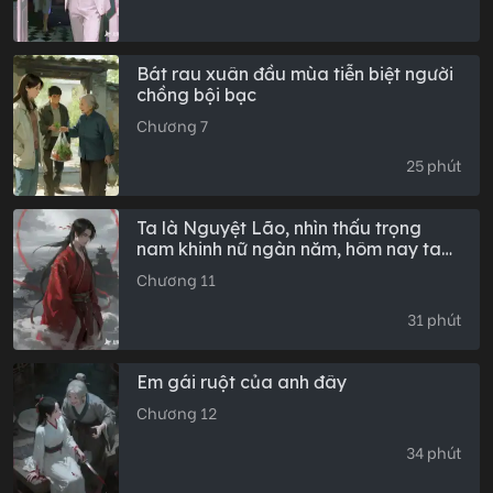
Bát rau xuân đầu mùa tiễn biệt người
chồng bội bạc
Chương 7
25 phút
Ta là Nguyệt Lão, nhìn thấu trọng
nam khinh nữ ngàn năm, hôm nay ta
khiến trái đất chỉ sinh con trai
Chương 11
31 phút
Em gái ruột của anh đây
Chương 12
34 phút