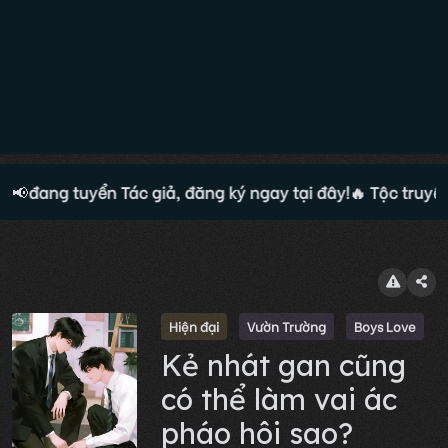
ện đang tuyển Tác giả, đăng ký ngay tại đây!
📢
🔥 Tộc truyện 
Hiện đại
Vườn Trường
Boys Love
Kẻ nhát gan cũng
có thể làm vai ác
pháo hôi sao?