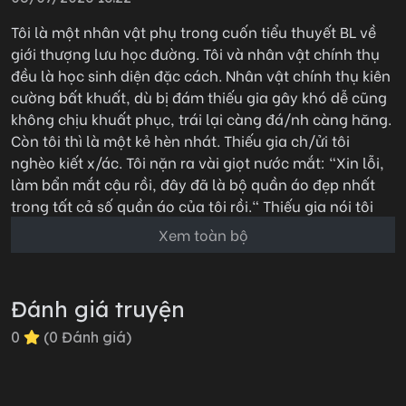
Tôi là một nhân vật phụ trong cuốn tiểu thuyết BL về
giới thượng lưu học đường. Tôi và nhân vật chính thụ
đều là học sinh diện đặc cách. Nhân vật chính thụ kiên
cường bất khuất, dù bị đám thiếu gia gây khó dễ cũng
không chịu khuất phục, trái lại càng đá/nh càng hăng.
Còn tôi thì là một kẻ hèn nhát. Thiếu gia ch/ửi tôi
nghèo kiết x/ác. Tôi nặn ra vài giọt nước mắt: "Xin lỗi,
làm bẩn mắt cậu rồi, đây đã là bộ quần áo đẹp nhất
trong tất cả số quần áo của tôi rồi." Thiếu gia nói tôi
giả tạo. Tôi tự ti cúi đầu: "Xin lỗi, tôi chỉ sợ các cậu coi
Xem toàn bộ
thường tôi, tôi muốn làm bạn với các cậu, nhưng ngay
cả tiền vé xe đến trường cũng là do tôi tự b/án ngô mới
ki/ếm được." Thiếu gia chấn động, thiếu gia tự trách.
Đánh giá truyện
Nửa đêm ngủ cũng phải bật dậy tự t/át mình một cái.
Đắc tội với tôi, coi như các người đắc tội với bông gòn
0
(
0
Đánh giá)
rồi.