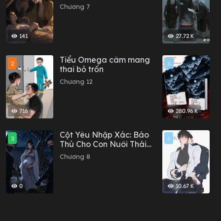
thành Thái tử phi
e
Chương 7
C
141
27.72 K
Tiểu Omega câm mang
D
2
5
thai bỏ trốn
-
Chương 12
C
k
716
280.96 K
Cột Yêu Nhập Xác: Báo
A
3
6
Thù Cho Con Nuôi Thái
C
Tử Phi
Chương 8
0
10.67 K