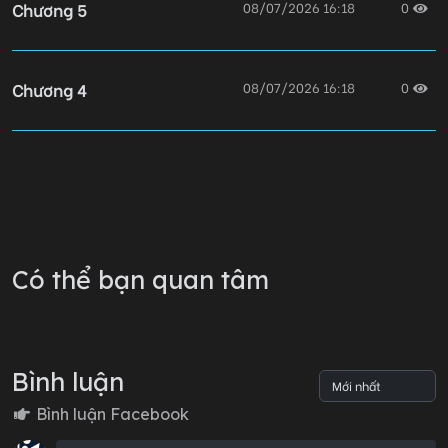
Chương 5
08/07/2026 16:18
0
Chương 4
08/07/2026 16:18
0
Chương 3
08/07/2026 16:17
0
Chương 2
08/07/2026 16:17
0
Có thể bạn quan tâm
Chương 1
08/07/2026 16:17
0
Bình luận
Lỗi không xác định
Bình luận Facebook