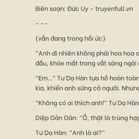
Biên soạn: Đức Uy - truyenfull.vn
- --
(vẫn đang trong hồi ức)
"Anh dĩ nhiên không phải hoa hoa cỏ
đầu, khóe mắt trong vắt sáng ngời
"Em..." Tư Dạ Hàn tựa hồ hoàn toàn
kia, khiến anh sững cả người. Nhưn
"Không có ai thích anh!" Tư Dạ Hà
Diệp Oản Oản: "Ồ, thật là trùng hợ
Tư Dạ Hàn: "Anh là ai?"