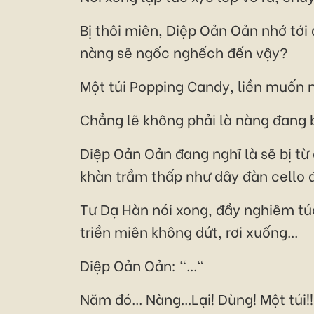
Bị thôi miên, Diệp Oản Oản nhớ tới
nàng sẽ ngốc nghếch đến vậy?
Một túi Popping Candy, liền muốn n
Chẳng lẽ không phải là nàng đang 
Diệp Oản Oản đang nghĩ là sẽ bị từ
khàn trầm thấp như dây đàn cello 
Tư Dạ Hàn nói xong, đầy nghiêm túc
triền miên không dứt, rơi xuống...
Diệp Oản Oản: "..."
Năm đó... Nàng...Lại! Dùng! Một túi!