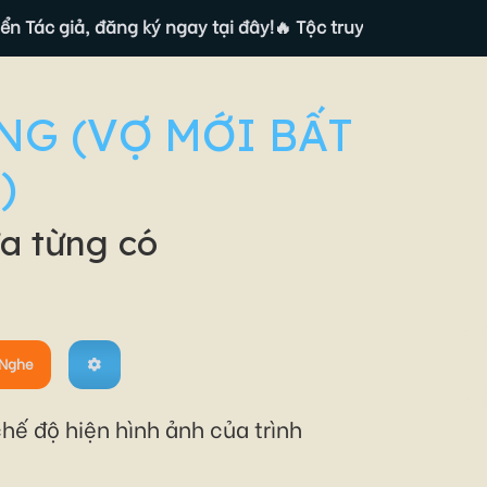
giả, đăng ký ngay tại đây!
🔥 Tộc truyện đang tuyển Tác giả
NG (VỢ MỚI BẤT
)
a từng có
Nghe
hế độ hiện hình ảnh của trình