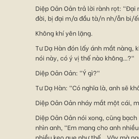
Diệp Oản Oản trả lời rành rọt: "Đại
đời, bị đại m/a đầu tà/n nh/ẫn bi/
Không khí yên lặng.
Tư Dạ Hàn đón lấy ánh mắt nàng, k
nói này, có ý vị thế nào không...?"
Diệp Oản Oản: "Ý gì?"
Tư Dạ Hàn: "Có nghĩa là, anh sẽ kh
Diệp Oản Oản nháy mắt một cái, mặ
Diệp Oản Oản nói xong, cũng bạch b
nhìn anh, "Em mang cho anh nhiều
nhiều kẹo que như thế... Vậy mà n