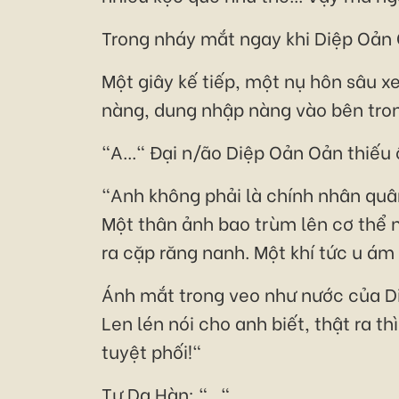
Trong nháy mắt ngay khi Diệp Oản 
Một giây kế tiếp, một nụ hôn sâu 
nàng, dung nhập nàng vào bên trong
"A..." Đại n/ão Diệp Oản Oản thiếu
"Anh không phải là chính nhân quân
Một thân ảnh bao trùm lên cơ thể n
ra cặp răng nanh. Một khí tức u ám
Ánh mắt trong veo như nước của Di
Len lén nói cho anh biết, thật ra t
tuyệt phối!"
Tư Dạ Hàn: "..."