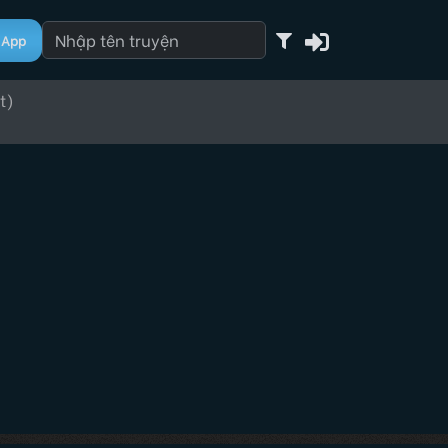
App
t)