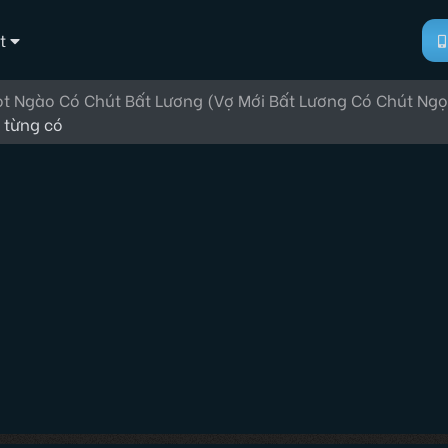
t
t Ngào Có Chút Bất Lương (Vợ Mới Bất Lương Có Chút Ngọ
 từng có