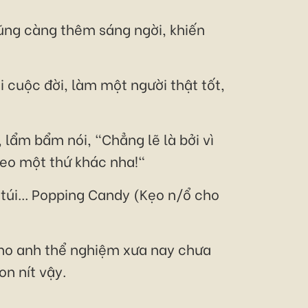
ũng càng thêm sáng ngời, khiến
 cuộc đời, làm một người thật tốt,
lẩm bẩm nói, "Chẳng lẽ là bởi vì
eo một thứ khác nha!"
úi... Popping Candy (Kẹo n/ổ cho
cho anh thể nghiệm xưa nay chưa
n nít vậy.