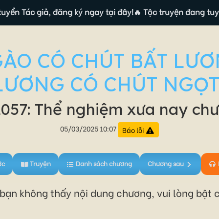
ác giả, đăng ký ngay tại đây!
🔥 Tộc truyện đang tuyển Tác 
ÀO CÓ CHÚT BẤT LƯƠ
LƯƠNG CÓ CHÚT NGỌT
057: Thể nghiệm xưa nay chư
05/03/2025 10:07
Báo lỗi
ớc
Truyện
Danh sách chương
Chương sau
ạn không thấy nội dung chương, vui lòng bật c