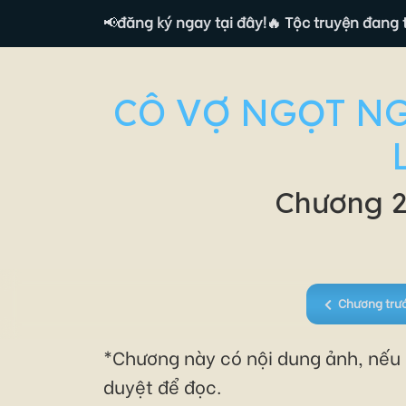
n Tác giả, đăng ký ngay tại đây!
📢
🔥 Tộc truyện đang tuyển T
CÔ VỢ NGỌT NG
Chương 2
Chương trư
*Chương này có nội dung ảnh, nếu b
duyệt để đọc.