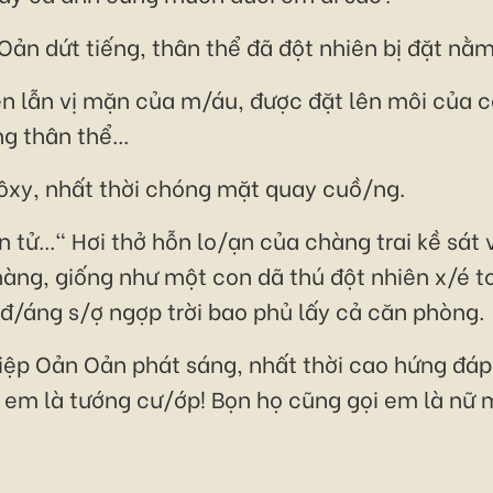
Oản dứt tiếng, thân thể đã đột nhiên bị đặt n
xen lẫn vị mặn của m/áu, được đặt lên môi của 
 thân thể...
 ôxy, nhất thời chóng mặt quay cuồ/ng.
 tử..." Hơi thở hỗn lo/ạn của chàng trai kề sát
àng, giống như một con dã thú đột nhiên x/é to
 đ/áng s/ợ ngợp trời bao phủ lấy cả căn phòng.
ệp Oản Oản phát sáng, nhất thời cao hứng đáp,
hì em là tướng cư/ớp! Bọn họ cũng gọi em là nữ 