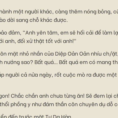
thành một người khác, càng thêm nóng bỏng, c
ào dời sang chỗ khác được.
ảo đảm, "Anh yên tâm, em sẽ hối cải để làm lại
i anh, đối xử thật tốt với anh!"
uôn mặt nhỏ nhắn của Diệp Oản Oản nhíu ch/ặt, 
nướng sao? Bất quá... Bất quá em có mang th
 người cả nửa ngày, rốt cuộc mò ra được một t
ngon! Chắc chắn anh chưa từng ăn! Sẽ đem lại 
thổi phồng y như đám thần côn chuyên dụ dỗ co
uyển đến trước mặt Tư Dạ Hàn.