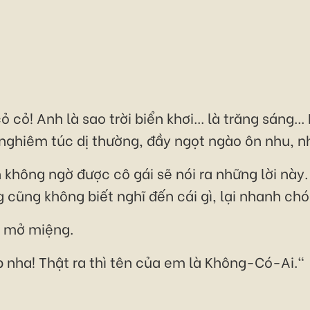
 cỏ! Anh là sao trời biển khơi... là trăng sáng.
 nghiêm túc dị thường, đầy ngọt ngào ôn nhu, 
 không ngờ được cô gái sẽ nói ra những lời này
g cũng không biết nghĩ đến cái gì, lại nhanh ch
n mở miệng.
p nha! Thật ra thì tên của em là Không-Có-Ai."