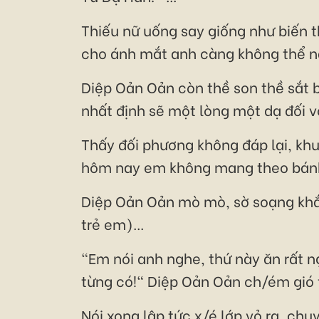
Thiếu nữ uống say giống như biến 
cho ánh mắt anh càng không thể n
Diệp Oản Oản còn thề son thề sắt b
nhất định sẽ một lòng một dạ đối vớ
Thấy đối phương không đáp lại, kh
hôm nay em không mang theo bánh 
Diệp Oản Oản mò mò, sờ soạng khắp
trẻ em)...
"Em nói anh nghe, thứ này ăn rất 
từng có!" Diệp Oản Oản ch/ém gió 
Nói xong lập tức x/é lớp vỏ ra, ch