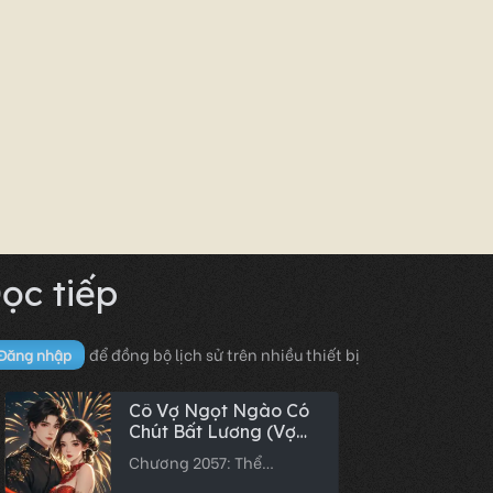
ọc tiếp
để đồng bộ lịch sử trên nhiều thiết bị
Đăng nhập
Cô Vợ Ngọt Ngào Có
Chút Bất Lương (Vợ
Mới Bất Lương Có
Chương 2057: Thể
Chút Ngọt)
nghiệm xưa nay chưa