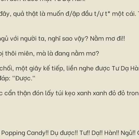
 đây, quả thật là muốn đ/ập đầu t/ự t* một cái.
gủ với người ta, nghĩ sao vậy? Nằm mơ đi!!
bị thôi miên, mà là đang nằm mơ?
 chối, một giây kế tiếp, liền nghe được Tư Dạ 
đáp: "Được."
 cẩn thận đón lấy túi kẹo xanh xanh đỏ đỏ tron
! Popping Candy!! Dụ được!! Tư!! Dạ!! Hàn!! Ngủ!!