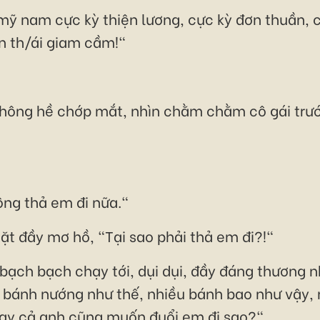
 mỹ nam cực kỳ thiện lương, cực kỳ đơn thuần, c
ến th/ái giam cầm!"
hông hề chớp mắt, nhìn chằm chằm cô gái trướ
ông thả em đi nữa."
t đầy mơ hồ, "Tại sao phải thả em đi?!"
ạch bạch chạy tới, dụi dụi, đầy đáng thương nh
 bánh nướng như thế, nhiều bánh bao như vậy, 
gay cả anh cũng muốn đuổi em đi sao?"