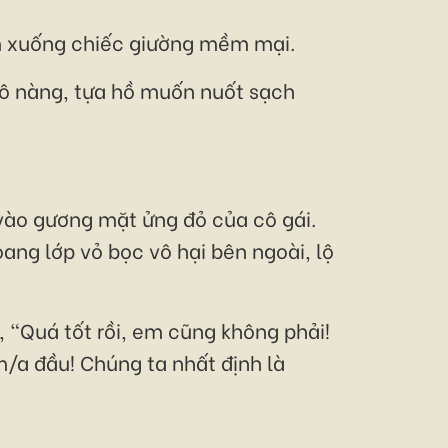
ằm xuống chiếc giường mềm mại.
cô nàng, tựa hồ muốn nuốt sạch
 vào gương mặt ửng đỏ của cô gái.
ang lớp vỏ bọc vô hại bên ngoài, lộ
 "Quá tốt rồi, em cũng không phải!
m/a đầu! Chúng ta nhất định là