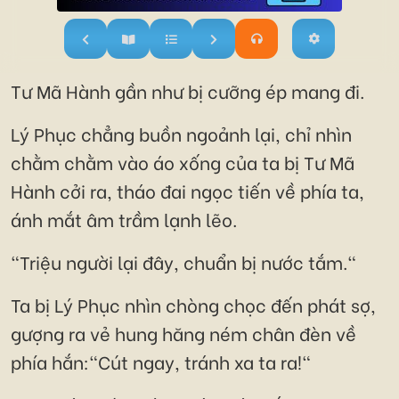
Tư Mã Hành gần như bị cưỡng ép mang đi.
Lý Phục chẳng buồn ngoảnh lại, chỉ nhìn
chằm chằm vào áo xống của ta bị Tư Mã
Hành cởi ra, tháo đai ngọc tiến về phía ta,
ánh mắt âm trầm lạnh lẽo.
"Triệu người lại đây, chuẩn bị nước tắm."
Ta bị Lý Phục nhìn chòng chọc đến phát sợ,
gượng ra vẻ hung hăng ném chân đèn về
phía hắn:"Cút ngay, tránh xa ta ra!"