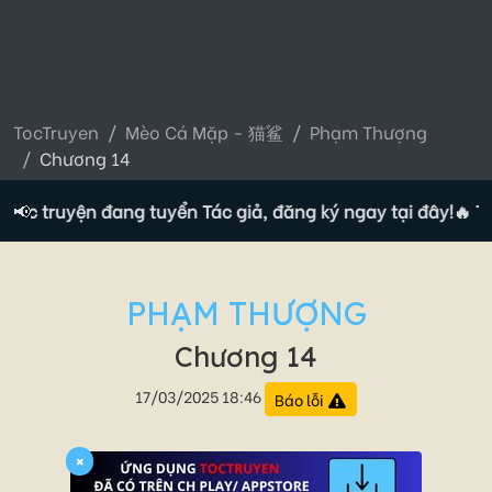
TocTruyen
Mèo Cá Mặp - 猫鲨
Phạm Thượng
Chương 14
Tộc truyện đang tuyển Tác giả, đăng ký ngay tại đây!
📢
🔥 Tộc
PHẠM THƯỢNG
Chương 14
17/03/2025 18:46
Báo lỗi
×