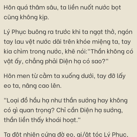
Hôn quá thâm sâu, ta liền nuốt nước bọt
cũng không kịp.
Lý Phục buông ra trước khi ta ngạt thở, ngón
tay lau vệt nước dãi trên khóe miệng ta, tay
kia chìm trong nước, khẽ nói:"Thần không có
vật ấy, chẳng phải Điện hạ có sao?"
Hôn men từ cằm ta xuống dưới, tay đỡ lấy
eo ta, nâng cao lên.
"Loại đồ hầu hạ như thần sướng hay không
có gì quan trọng? Chỉ cần Điện hạ sướng,
thần liền thấy khoái hoạt."
Ta đột nhiên cứng đờ eo, gi/ật tóc Lý Phục,