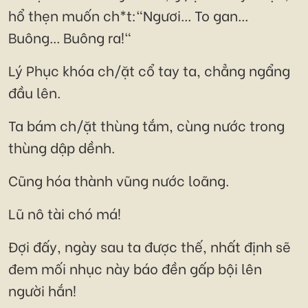
hổ thẹn muốn ch*t:"Ngươi... To gan...
Buông... Buông ra!"
Lý Phục khóa ch/ặt cổ tay ta, chẳng ngẩng
đầu lên.
Ta bám ch/ặt thùng tắm, cùng nước trong
thùng dập dềnh.
Cũng hóa thành vũng nước loãng.
Lũ nô tài chó má!
Đợi đấy, ngày sau ta được thế, nhất định sẽ
đem mối nhục này báo đền gấp bội lên
người hắn!