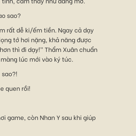
 tình, cảm thấy như đang mơ.
ào sao?
êm rất dễ ki/ếm tiền. Ngay cả dạy
iọng tớ hơi nặng, khả năng được
 hơn thì đi dạy!” Thẩm Xuân chuẩn
 màng lúc mới vào ký túc.
 sao?!
e quen rồi!
i game, còn Nhan Y sau khi giúp