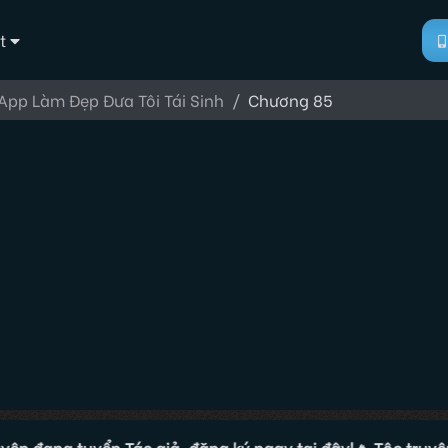
t
App Làm Đẹp Đưa Tôi Tái Sinh
Chương 85
ang tuyển Tác giả, đăng ký ngay tại đây!
🔥 Tộc truyện đang