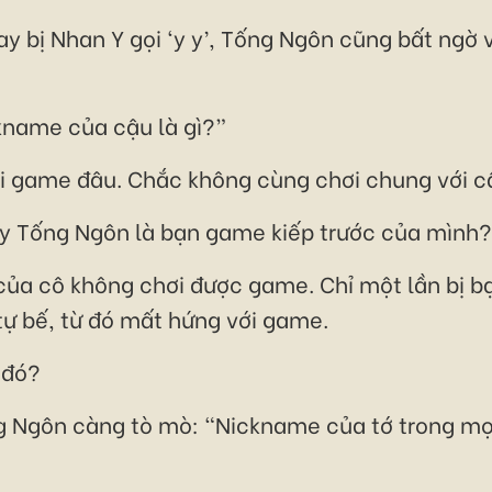
 bị Nhan Y gọi ‘y y’, Tống Ngôn cũng bất ngờ 
kname của cậu là gì?”
i game đâu. Chắc không cùng chơi chung với cậ
ay Tống Ngôn là bạn game kiếp trước của mình?
 của cô không chơi được game. Chỉ một lần bị b
 tự bế, từ đó mất hứng với game.
 đó?
ng Ngôn càng tò mò: “Nickname của tớ trong mọ