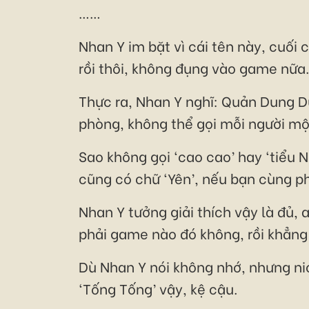
……
Nhan Y im bặt vì cái tên này, cuối
rồi thôi, không đụng vào game nữa.
Thực ra, Nhan Y nghĩ: Quản Dung D
phòng, không thể gọi mỗi người một
Sao không gọi ‘cao cao’ hay ‘tiểu 
cũng có chữ ‘Yên’, nếu bạn cùng phò
Nhan Y tưởng giải thích vậy là đủ, 
phải game nào đó không, rồi khẳng
Dù Nhan Y nói không nhớ, nhưng nic
‘Tống Tống’ vậy, kệ cậu.