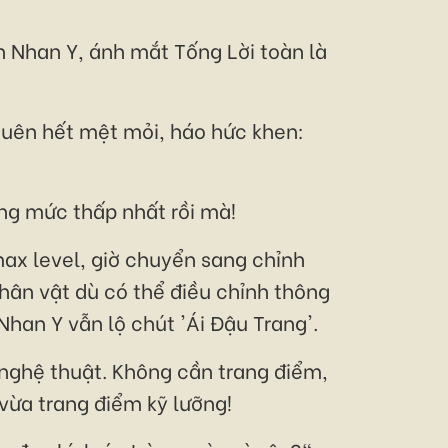
n Nhan Y, ánh mắt Tống Lời toàn là
uên hết mệt mỏi, háo hức khen:
ống mức thấp nhất rồi mà!
ax level, giờ chuyển sang chỉnh
nhân vật dù có thể điều chỉnh thông
han Y vẫn lộ chút 'Ái Đậu Trang'.
c nghệ thuật. Không cần trang điểm,
vừa trang điểm kỹ lưỡng!