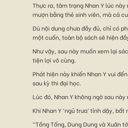
Thực ra, tâm trạng Nhan Y lúc này 
mượn bằng thẻ sinh viên, mà cả cuố
Dù nội dung chưa đầy đủ, chỉ có ph
một cuốn, toàn bộ sách sẽ hiện đầy
Như vậy, sau này muốn xem lại sách
tiện lợi vô cùng.
Phát hiện này khiến Nhan Y vui đến
sau kỳ thi đại học.
Lúc đó, Nhan Y không ngờ sau này m
Khi Nhan Y ‘ngủ trưa’ tỉnh dậy, bất
“Tống Tống, Dung Dung và Xuân tới