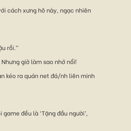
với cách xưng hô này, ngạc nhiên
u rồi.”
 Nhưng giờ làm sao nhớ nổi!
ạn kéo ra quán net đá/nh liên minh
i game đều là ‘Tặng đầu người’,