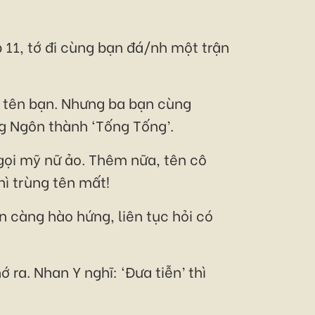
 11, tớ đi cùng bạn đá/nh một trận
g tên bạn. Nhưng ba bạn cùng
ng Ngôn thành ‘Tống Tống’.
 gọi mỹ nữ ảo. Thêm nữa, tên cô
hì trùng tên mất!
ôn càng hào hứng, liên tục hỏi có
ra. Nhan Y nghĩ: ‘Đưa tiễn’ thì