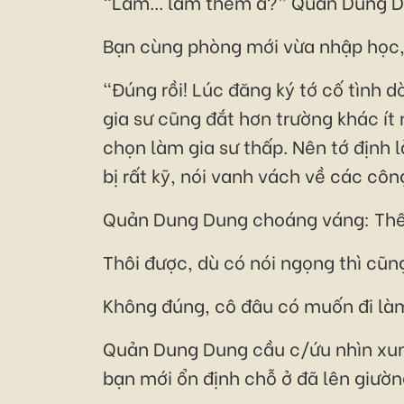
“Làm... làm thêm á?” Quản Dung D
Bạn cùng phòng mới vừa nhập học, 
“Đúng rồi! Lúc đăng ký tớ cố tình d
gia sư cũng đắt hơn trường khác ít
chọn làm gia sư thấp. Nên tớ định 
bị rất kỹ, nói vanh vách về các c
Quản Dung Dung choáng váng: Thế 
Thôi được, dù có nói ngọng thì cũng
Không đúng, cô đâu có muốn đi là
Quản Dung Dung cầu c/ứu nhìn xun
bạn mới ổn định chỗ ở đã lên giườn