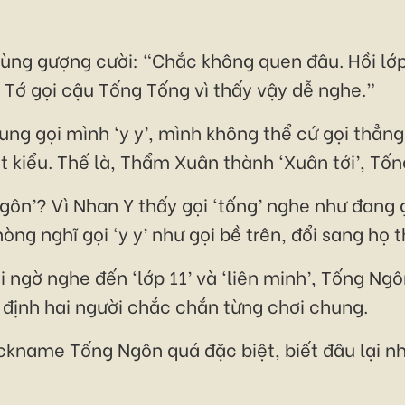
 cùng gượng cười: “Chắc không quen đâu. Hồi lớp
 Tớ gọi cậu Tống Tống vì thấy vậy dễ nghe.”
ung gọi mình ‘y y’, mình không thể cứ gọi thẳn
 kiểu. Thế là, Thẩm Xuân thành ‘Xuân tới’, Tố
Ngôn’? Vì Nhan Y thấy gọi ‘tống’ nghe như đang
ng nghĩ gọi ‘y y’ như gọi bề trên, đổi sang họ t
ai ngờ nghe đến ‘lớp 11’ và ‘liên minh’, Tống Ng
 định hai người chắc chắn từng chơi chung.
kname Tống Ngôn quá đặc biệt, biết đâu lại nhớ 