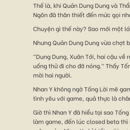
Thế là, khi Quản Dung Dung và Thẩm
Ngôn đã thân thiết đến mức gọi nha
Chuyện gì thế này? Sao mới một lát
Nhưng Quản Dung Dung vừa chợt buồ
"Dung Dung, Xuân Tới, hai cậu về r
uống thử đi cho đỡ nóng." Thấy Tố
mời hai người.
Nhan Y không ngờ Tống Lời mê game
tình yêu với game, quả thực là châ
Giờ thì Nhan Y đã hiểu tại sao Tống
làm game, đến lúc closed beta thì 