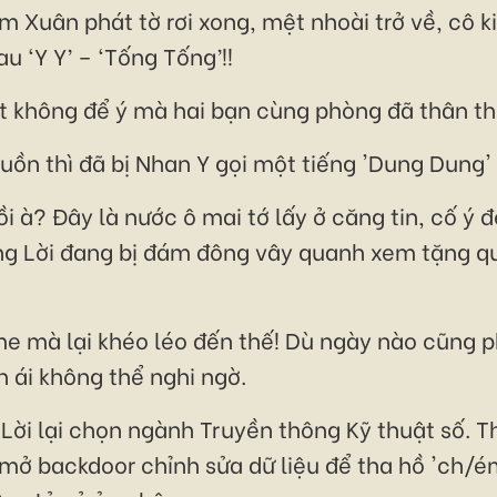
 Xuân phát tờ rơi xong, mệt nhoài trở về, cô 
u ‘Y Y’ – ‘Tống Tống’!!
 không để ý mà hai bạn cùng phòng đã thân thi
n thì đã bị Nhan Y gọi một tiếng 'Dung Dung' 
ồi à? Đây là nước ô mai tớ lấy ở căng tin, cố ý
ng Lời đang bị đám đông vây quanh xem tặng qu
 mà lại khéo léo đến thế! Dù ngày nào cũng p
n ái không thể nghi ngờ.
 Lời lại chọn ngành Truyền thông Kỹ thuật số. T
mở backdoor chỉnh sửa dữ liệu để tha hồ 'ch/é