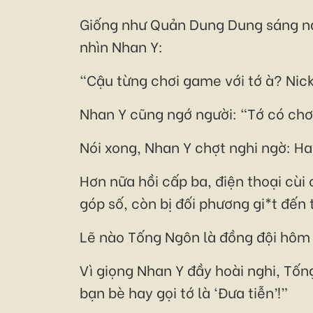
Giống như Quản Dung Dung sáng nay
nhìn Nhan Y:
“Cậu từng chơi game với tớ à? Nic
Nhan Y cũng ngớ người: “Tớ có chơ
Nói xong, Nhan Y chợt nghi ngờ: H
Hơn nữa hồi cấp ba, điện thoại cùi
góp số, còn bị đối phương gi*t đến
Lẽ nào Tống Ngôn là đồng đội hôm
Vì giọng Nhan Y đầy hoài nghi, Tố
bạn bè hay gọi tớ là ‘Đưa tiễn’!”