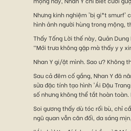
mộng này, Nhan Y chỉ biết cười gượ
Nhưng kinh nghiệm 'bị gi*t smurf' 
hình ảnh người hùng trong mộng, th
Thấy Tống Lời thế này, Quản Dung
"Mới trưa không gặp mà thấy y y xi
Nhan Y gi/ật mình. Sao ư? Không th
Sau cả đêm cố gắng, Nhan Y đã nân
sửa đặc tính tạo hình 'Ái Đậu Trang
số nhưng không thể tắt hoàn toàn. 
Soi gương thấy dù tóc rối bù, chỉ c
ngũ quan vẫn cân đối, da sáng mịn,