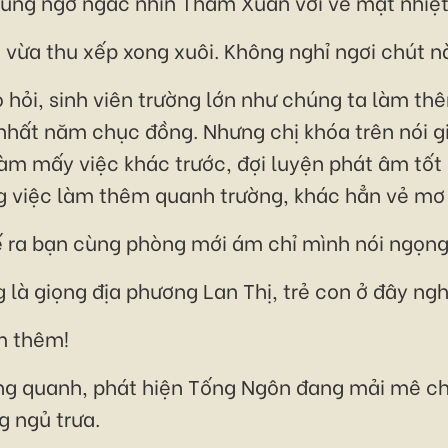
ung ngơ ngác nhìn Thẩm Xuân với vẻ mặt nhiệt
vừa thu xếp xong xuôi. Không nghỉ ngơi chút n
ò hỏi, sinh viên trường lớn như chúng ta làm th
 nhất năm chục đồng. Nhưng chị khóa trên nói g
làm mấy việc khác trước, đợi luyện phát âm tốt
ông việc làm thêm quanh trường, khác hẳn vẻ mơ
ra bạn cùng phòng mới ám chỉ mình nói ngọng
 là giọng địa phương Lan Thị, trẻ con ở đây ngh
m thêm!
g quanh, phát hiện Tống Ngôn đang mải mê chơ
g ngủ trưa.