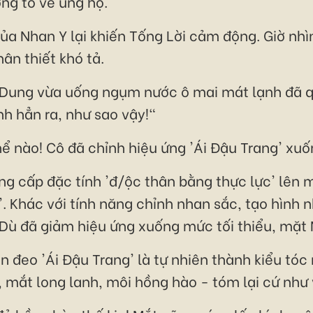
ng tỏ vẻ ủng hộ.
của Nhan Y lại khiến Tống Lời cảm động. Giờ nhì
ân thiết khó tả.
 Dung vừa uống ngụm nước ô mai mát lạnh đã q
nh hẳn ra, như sao vậy!"
ể nào! Cô đã chỉnh hiệu ứng 'Ái Đậu Trang' xu
g cấp đặc tính 'đ/ộc thân bằng thực lực' lên m
'. Khác với tính năng chỉnh nhan sắc, tạo hình 
Dù đã giảm hiệu ứng xuống mức tối thiểu, mặt N
ần đeo 'Ái Đậu Trang' là tự nhiên thành kiểu tó
 mắt long lanh, môi hồng hào - tóm lại cứ như 