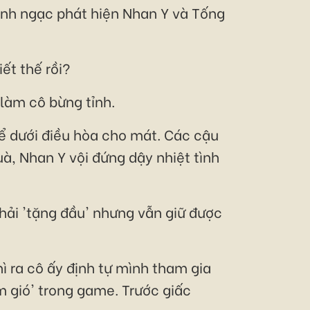
kinh ngạc phát hiện Nhan Y và Tống
ết thế rồi?
làm cô bừng tỉnh.
 để dưới điều hòa cho mát. Các cậu
à, Nhan Y vội đứng dậy nhiệt tình
hải 'tặng đầu' nhưng vẫn giữ được
hì ra cô ấy định tự mình tham gia
m gió' trong game. Trước giấc