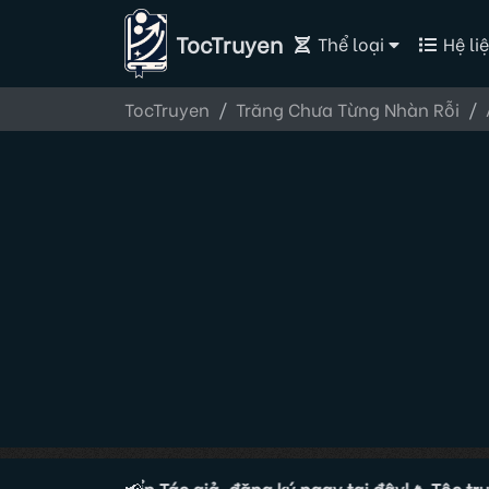
TocTruyen
Thể loại
Hệ liệ
TocTruyen
Trăng Chưa Từng Nhàn Rỗi
 đang tuyển Tác giả, đăng ký ngay tại đây!
📢
🔥 Tộc truyện đ