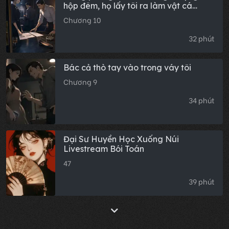
hộp đêm, họ lấy tôi ra làm vật cá
cược. Chồng tôi ném chìa khóa xe
Chương 10
xuống bàn: 'Nếu tối nay Lâm Uyển
không đến cầu xin tôi về nhà, chiếc xe
32 phút
này thuộc về cậu.' Còn tôi, lúc này
đang đứng ngoài cửa, nghe họ chế
giễu mình.
Bác cả thò tay vào trong váy tôi
Chương 9
34 phút
Đại Sư Huyền Học Xuống Núi
Livestream Bói Toán
47
39 phút