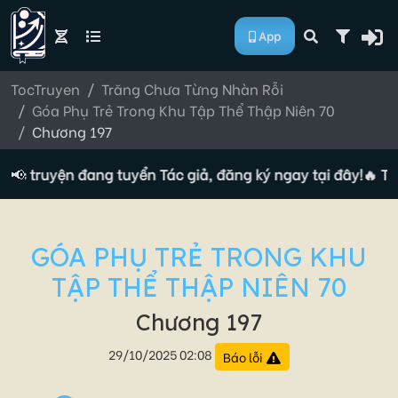
App
TocTruyen
Trăng Chưa Từng Nhàn Rỗi
Góa Phụ Trẻ Trong Khu Tập Thể Thập Niên 70
Chương 197
Tộc truyện đang tuyển Tác giả, đăng ký ngay tại đây!
📢
🔥 Tộc
GÓA PHỤ TRẺ TRONG KHU
TẬP THỂ THẬP NIÊN 70
Chương 197
29/10/2025 02:08
Báo lỗi