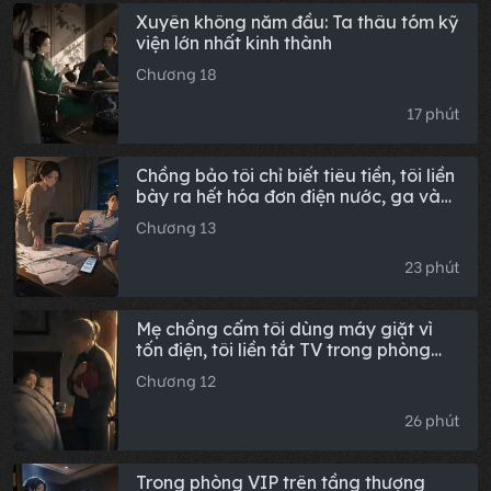
Xuyên không năm đầu: Ta thâu tóm kỹ
viện lớn nhất kinh thành
Chương 18
17 phút
Chồng bảo tôi chỉ biết tiêu tiền, tôi liền
bày ra hết hóa đơn điện nước, ga và
phí quản lý: 'Những khoản này, là anh
Chương 13
đóng hay tôi đóng?'
23 phút
Mẹ chồng cấm tôi dùng máy giặt vì
tốn điện, tôi liền tắt TV trong phòng
bà: "Tiết kiệm điện mà, cả nhà cùng
Chương 12
tiết kiệm."
26 phút
Trong phòng VIP trên tầng thượng