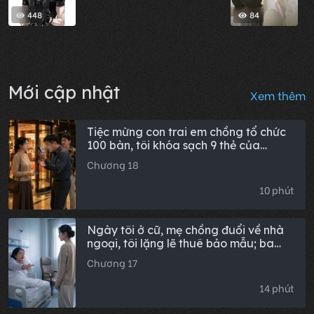
448
84
Mới cập nhật
Xem thêm
Tiệc mừng con trai em chồng tổ chức
100 bàn, tôi khóa sạch 9 thẻ của
chồng khiến anh ta cuống cuồng giục
Chương 18
trả tiền, tôi đáp: Đó có phải con ông
đâu?
10 phút
Ngày tôi ở cữ, mẹ chồng đuổi về nhà
ngoại, tôi lặng lẽ thuê bảo mẫu; ba
năm sau, bà nằm viện nghe tôi nhắc lại
Chương 17
câu nói ấy, chiếc cốc trên tay rơi vỡ
tan tành.
14 phút