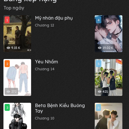
Top ngày
Mỹ nhân đậu phụ
B
1
4
đ
Chương 12
m
C
c
9.15 K
19.02 K
Yêu Nhầm
N
2
5
Chương 14
C
272
421
Beta Bệnh Kiều Buông
M
3
6
Tay
C
Chương 10