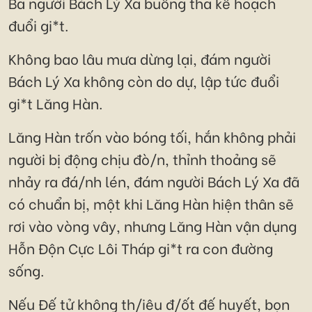
Ba người Bách Lý Xa buông tha kế hoạch
đuổi gi*t.
Không bao lâu mưa dừng lại, đám người
Bách Lý Xa không còn do dự, lập tức đuổi
gi*t Lăng Hàn.
Lăng Hàn trốn vào bóng tối, hắn không phải
người bị động chịu đò/n, thỉnh thoảng sẽ
nhảy ra đá/nh lén, đám người Bách Lý Xa đã
có chuẩn bị, một khi Lăng Hàn hiện thân sẽ
rơi vào vòng vây, nhưng Lăng Hàn vận dụng
Hỗn Độn Cực Lôi Tháp gi*t ra con đường
sống.
Nếu Đế tử không th/iêu đ/ốt đế huyết, bọn