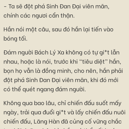
- Ta sẽ đột phá Sinh Đan Đại viên mãn,
chính các ngươi cẩn thận.
Hắn nói một câu, sau đó hắn lại tiến vào
bóng tối.
Đám người Bách Lý Xa không có tự gi*t lẫn
nhau, hoặc là nói, trước khi “tiêu diệt” hắn,
bọn họ vẫn là đồng minh, cho nên, hắn phải
đột phá Sinh Đan Đại viên mãn, khi đó mới
có thể quét ngang đám người.
Không qua bao lâu, chỉ chiến đấu suốt mấy
ngày, trải qua đuổi gi*t và lấy chiến đấu nuôi
chiến đấu, Lăng Hàn đã củng cố vững chắc