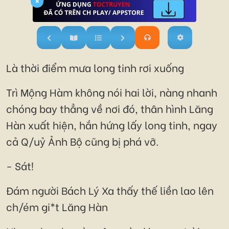
×
Là thời điểm mưa long tinh rơi xuống
Trì Mộng Hàm không nói hai lời, nàng nhanh
chóng bay thẳng về nơi đó, thân hình Lăng
Hàn xuất hiện, hắn hứng lấy long tinh, ngay
cả Q/uỷ Ảnh Bộ cũng bị phá vỡ.
- Sát!
Đám người Bách Lý Xa thấy thế liền lao lên
ch/ém gi*t Lăng Hàn