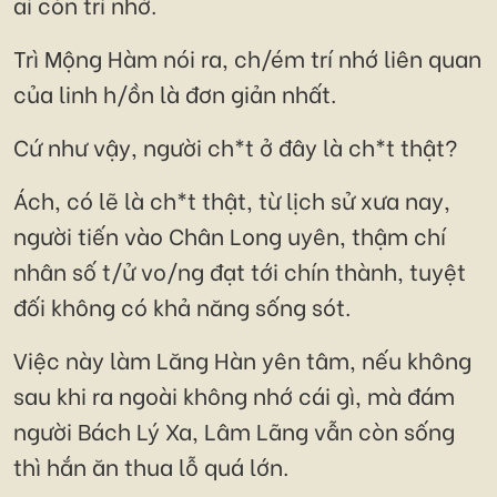
ai còn trí nhớ.
Trì Mộng Hàm nói ra, ch/ém trí nhớ liên quan
của linh h/ồn là đơn giản nhất.
Cứ như vậy, người ch*t ở đây là ch*t thật?
Ách, có lẽ là ch*t thật, từ lịch sử xưa nay,
người tiến vào Chân Long uyên, thậm chí
nhân số t/ử vo/ng đạt tới chín thành, tuyệt
đối không có khả năng sống sót.
Việc này làm Lăng Hàn yên tâm, nếu không
sau khi ra ngoài không nhớ cái gì, mà đám
người Bách Lý Xa, Lâm Lãng vẫn còn sống
thì hắn ăn thua lỗ quá lớn.