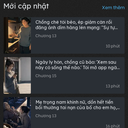
Mới cập nhật
Xem thêm
Chồng chê tôi béo, ép giảm cân rồi
đăng ảnh dìm hàng lên mạng: "Sự tự
giác của đàn bà trung niên"
Chương 13
10 phút
Ngày ly hôn, chồng cũ bảo: 'Xem sau
này cô sống thế nào.' Tôi mở app ngân
hàng: 'Công ty mới gọi vốn được 50
Chương 15
triệu, anh có muốn xem qua không?'
13 phút
Mẹ trọng nam khinh nữ, dồn hết tiền
bồi thường tai nạn của bố cho em họ,
để rồi khi bà liệt giường tôi ném ra
Chương 13
đường, tôi thẳng thừng: Đáng đời!
16 phút