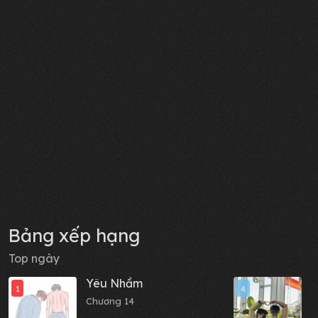
Bảng xếp hạng
Top ngày
Yêu Nhầm
N
1
4
Chương 14
C