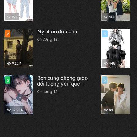
272
421
Mỹ nhân đậu phụ
B
2
5
T
Chương 12
C
9.15 K
448
Bạn cùng phòng giao
M
3
6
đối tượng yêu qua
C
mạng dính người của
Chương 12
cậu ấy cho tôi
19.02 K
84