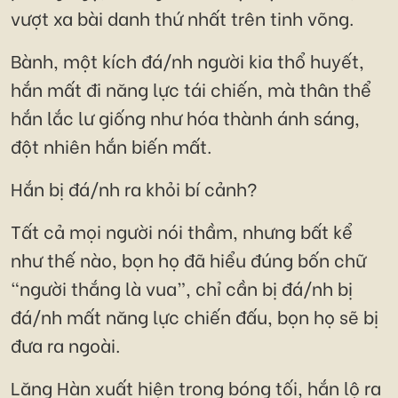
vượt xa bài danh thứ nhất trên tinh võng.
Bành, một kích đá/nh người kia thổ huyết,
hắn mất đi năng lực tái chiến, mà thân thể
hắn lắc lư giống như hóa thành ánh sáng,
đột nhiên hắn biến mất.
Hắn bị đá/nh ra khỏi bí cảnh?
Tất cả mọi người nói thầm, nhưng bất kể
như thế nào, bọn họ đã hiểu đúng bốn chữ
“người thắng là vua”, chỉ cần bị đá/nh bị
đá/nh mất năng lực chiến đấu, bọn họ sẽ bị
đưa ra ngoài.
Lăng Hàn xuất hiện trong bóng tối, hắn lộ ra