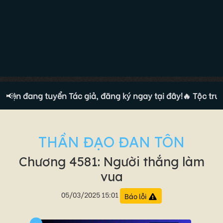
yện đang tuyển Tác giả, đăng ký ngay tại đây!
📢
🔥 Tộc truyện
THẦN ĐẠO ĐAN TÔN
Chương 4581: Người thắng làm
vua
05/03/2025 15:01
Báo lỗi