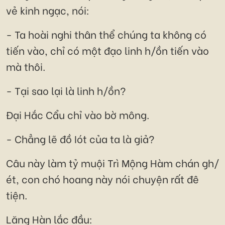
vẻ kinh ngạc, nói:
- Ta hoài nghi thân thể chúng ta không có
tiến vào, chỉ có một đạo linh h/ồn tiến vào
mà thôi.
- Tại sao lại là linh h/ồn?
Đại Hắc Cẩu chỉ vào bờ mông.
- Chẳng lẽ đồ Iót của ta là giả?
Câu này làm tỷ muội Trì Mộng Hàm chán gh/
ét, con chó hoang này nói chuyện rất đê
tiện.
Lăng Hàn lắc đầu: