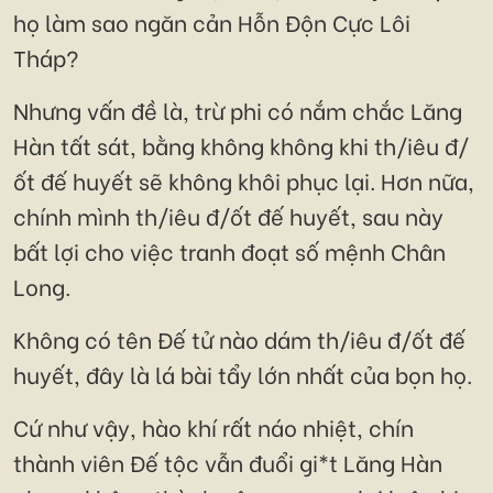
họ làm sao ngăn cản Hỗn Độn Cực Lôi
Tháp?
Nhưng vấn đề là, trừ phi có nắm chắc Lăng
Hàn tất sát, bằng không không khi th/iêu đ/
ốt đế huyết sẽ không khôi phục lại. Hơn nữa,
chính mình th/iêu đ/ốt đế huyết, sau này
bất lợi cho việc tranh đoạt số mệnh Chân
Long.
Không có tên Đế tử nào dám th/iêu đ/ốt đế
huyết, đây là lá bài tẩy lớn nhất của bọn họ.
Cứ như vậy, hào khí rất náo nhiệt, chín
thành viên Đế tộc vẫn đuổi gi*t Lăng Hàn