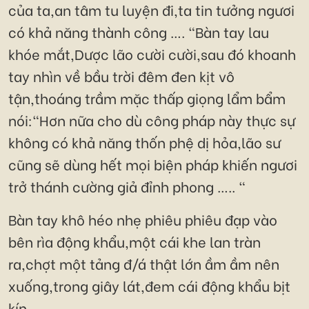
của ta,an tâm tu luyện đi,ta tin tưởng ngươi
có khả năng thành công …. "Bàn tay lau
khóe mắt,Dược lão cười cười,sau đó khoanh
tay nhìn về bầu trời đêm đen kịt vô
tận,thoáng trầm mặc thấp giọng lẩm bẩm
nói:"Hơn nữa cho dù công pháp này thực sự
không có khả năng thốn phệ dị hỏa,lão sư
cũng sẽ dùng hết mọi biện pháp khiến ngươi
trở thánh cường giả đỉnh phong ….. "
Bàn tay khô héo nhẹ phiêu phiêu đạp vào
bên rìa động khẩu,một cái khe lan tràn
ra,chợt một tảng đ/á thật lớn ầm ầm nên
xuống,trong giây lát,đem cái động khẩu bịt
kín.