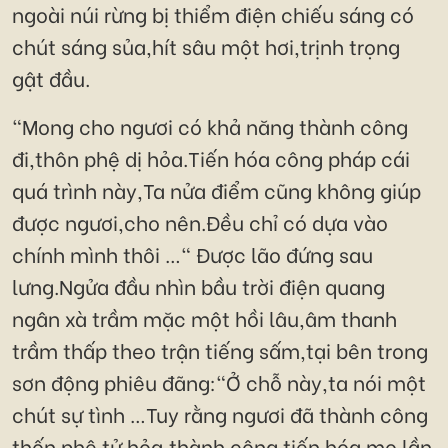
ngoài núi rừng bị thiểm điện chiếu sáng có
chút sáng sủa,hít sâu một hơi,trịnh trọng
gật đầu.
"Mong cho ngươi có khả năng thành công
đi,thôn phệ dị hỏa.Tiến hóa công pháp cái
quá trình này,Ta nửa điểm cũng không giúp
được ngươi,cho nên.Đều chỉ có dựa vào
chính mình thôi …" Được lão đứng sau
lưng.Ngửa đầu nhìn bầu trời điện quang
ngân xà trầm mặc một hồi lâu,âm thanh
trầm thấp theo trận tiếng sấm,tại bên trong
sơn động phiêu đãng:"Ở chỗ này,ta nói một
chút sự tình …Tuy rằng ngươi đã thành công
thốn phệ tử hỏa,thành công tiến hóa mọ lần