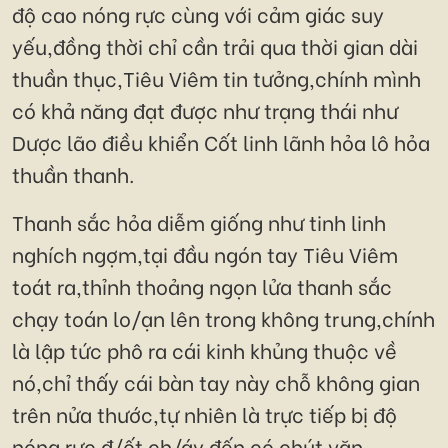
độ cao nóng rực cùng với cảm giác suy
yếu,đồng thời chỉ cần trải qua thời gian dài
thuần thục,Tiêu Viêm tin tưởng,chính mình
có khả năng đạt được như trạng thái như
Dược lão điều khiển Cốt linh lãnh hỏa lô hỏa
thuần thanh.
Thanh sắc hỏa diễm giống như tinh linh
nghích ngợm,tại đầu ngón tay Tiêu Viêm
toát ra,thỉnh thoảng ngọn lửa thanh sắc
chạy toán lo/ạn lên trong không trung,chính
là lập tức phô ra cái kinh khủng thuộc về
nó,chỉ thấy cái bàn tay này chỗ không gian
trên nửa thước,tự nhiên là trực tiếp bị độ
nóng rực đ/ốt ch/áy đến có chút vặn