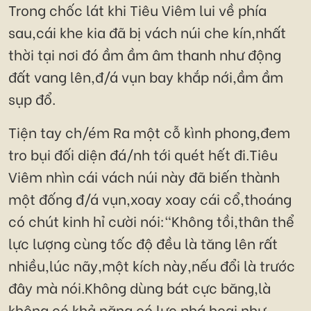
Trong chốc lát khi Tiêu Viêm lui về phía
sau,cái khe kia đã bị vách núi che kín,nhất
thời tại nơi đó ầm ầm âm thanh như động
đất vang lên,đ/á vụn bay khắp nới,ầm ầm
sụp đổ.
Tiện tay ch/ém Ra một cỗ kình phong,đem
tro bụi đối diện đá/nh tới quét hết đi.Tiêu
Viêm nhìn cái vách núi này đã biến thành
một đống đ/á vụn,xoay xoay cái cổ,thoáng
có chút kinh hỉ cười nói:"Không tồi,thân thể
lực lượng cùng tốc độ đều là tăng lên rất
nhiều,lúc nãy,một kích này,nếu đổi là trước
đây mà nói.Không dùng bát cực băng,là
không có khả năng có lực phá hoại như