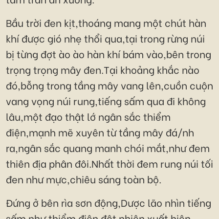
Bầu trời đen kịt,thoáng mang một chút hàn
khí được gió nhẹ thổi qua,tại trong rừng núi
bị từng đợt ào ào hàn khí bám vào,bên trong
trọng trọng mây đen.Tại khoảng khắc nào
đó,bỗng trong tầng mây vang lên,cuồn cuộn
vang vọng núi rung,tiếng sấm qua đi không
lâu,một đạo thật lớ ngân sắc thiểm
điện,mạnh mẽ xuyên từ tầng mây đá/nh
ra,ngân sắc quang manh chói mắt,như đem
thiên địa phân đôi.Nhất thời đem rung núi tối
đen như mực,chiêu sáng toàn bộ.
Đứng ở bên rìa sơn động,Dược lão nhìn tiếng
sấm như thiểm điện đột nhiên xuất hiên