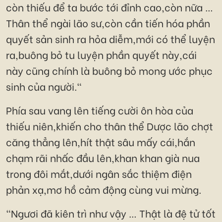
còn thiếu để ta bước tới đỉnh cao,còn nữa …
Thân thể ngài lão sư,còn cần tiến hóa phần
quyết sản sinh ra hỏa diễm,mới có thể luyện
ra,buông bỏ tu luyện phần quyết này,cái
này cũng chính là buông bỏ mong ước phục
sinh của người."
Phía sau vang lên tiếng cười ôn hòa của
thiếu niên,khiến cho thân thể Dược lão chợt
căng thẳng lên,hít thật sâu mấy cái,hắn
chạm rãi nhấc đầu lên,khan khan già nua
trong đôi mắt,dưới ngân sắc thiệm điện
phản xạ,mơ hồ cảm động cùng vui mừng.
"Ngươi đã kiên trì như vậy … Thật là đệ tử tốt