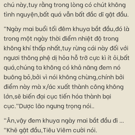
chú này,tuy rằng trong lòng có chút không
tình nguyện,bất quá vẫn bất đắc dĩ gật đầu.
"Ngày mai buổi tối đêm khuya bắt đầu,đó là
trong một ngày thời điểm nhiệt độ trong
không khí thấp nhất,tuy rừng cái này đối với
ngươi thông phệ dị hỏa hỗ trỡ cực kì ít ỏi,bất
quá,chúng ta không có khả năng đem nó
buông bỏ,bởi vì nói không chừng,chính bởi
điểm này mà x/ác xuất thành công không
lớn,sẽ biến đại cục tiến hóa thành bại
cục."Dược lão ngưng trọng nói..
"Ân,vậy đem khuya ngày mai bắt đầu đi …
"Khẽ gật đầu,Tiêu Viêm cười nói.