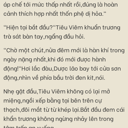
áp chế tới mức thấp nhất rồi,đúng là hoàn
cảnh thích hợp nhất thốn phệ dị hỏa."
"Hiện tại bắt đầu?"Tiêu Viêm khuẩn trương
trà sát bàn tay,ngẩng đầu hỏi.
"Chờ một chút,nửa đêm mới là hàn khí trong
ngày nặng nhất,khi đó mới được hành
động!"Hơi lắc đàu,Dược lão bay tới cửa sơn
động,nhìn về phía bầu trời đen kit,nói.
Nhẹ gật đầu,Tiêu Viêm không có lại mở
miệng,ngồi xếp bằng tại bên trên cự
thạch,đôi mắt từ từ khép lại.Bắt đầu đem cái
khẩn trương không ngừng nhảy lên trong
tâm trấn an xuống.