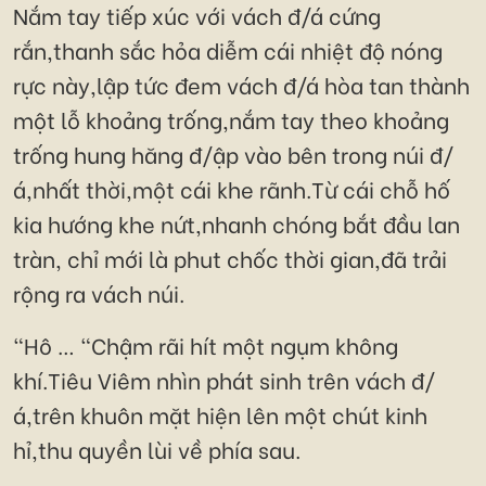
Nắm tay tiếp xúc với vách đ/á cứng
rắn,thanh sắc hỏa diễm cái nhiệt độ nóng
rực này,lập tức đem vách đ/á hòa tan thành
một lỗ khoảng trống,nắm tay theo khoảng
trống hung hăng đ/ập vào bên trong núi đ/
á,nhất thời,một cái khe rãnh.Từ cái chỗ hố
kia hướng khe nứt,nhanh chóng bắt đầu lan
tràn, chỉ mới là phut chốc thời gian,đã trải
rộng ra vách núi.
"Hô … "Chậm rãi hít một ngụm không
khí.Tiêu Viêm nhìn phát sinh trên vách đ/
á,trên khuôn mặt hiện lên một chút kinh
hỉ,thu quyền lùi về phía sau.