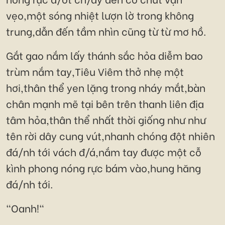
vẹo,một sóng nhiệt lượn lờ trong không
trung,dẫn đến tầm nhìn cũng từ từ mơ hồ.
Gắt gao nắm lấy thánh sắc hỏa diễm bao
trùm nắm tay,Tiêu Viêm thở nhẹ một
hơi,thân thể yen lặng trong nháy mắt,bàn
chân mạnh mẽ tại bên trên thanh liên địa
tâm hỏa,thân thể nhất thời giống như như
tên rời dây cung vút,nhanh chóng đột nhiên
đá/nh tới vách đ/á,nắm tay được một cỗ
kình phong nóng rực bám vào,hung hăng
đá/nh tới.
"Oanh!"