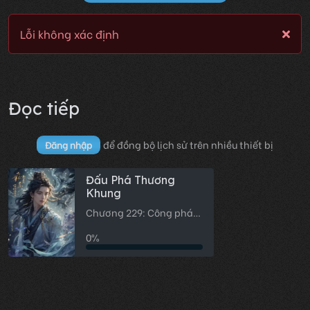
Lỗi không xác định
Đọc tiếp
để đồng bộ lịch sử trên nhiều thiết bị
Đăng nhập
Đấu Phá Thương
Khung
Chương 229: Công pháp
tiến hóa
0%