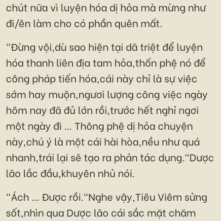
chút nữa vì luyện hóa dị hỏa mà mừng như
đi/ên làm cho có phần quên mất.
"Đừng vội,dù sao hiện tại dã triệt để luyện
hóa thanh liên địa tam hỏa,thốn phệ nó để
công pháp tiến hóa,cái này chỉ là sự việc
sớm hay muộn,ngươi lượng công việc ngày
hôm nay đã đủ lớn rồi,trước hết nghỉ ngơi
một ngày đi … Thông phệ dị hỏa chuyện
này,chú ý là một cái hài hòa,nều như quá
nhanh,trái lại sẽ tạo ra phản tác dụng."Dược
lão lắc đầu,khuyên nhủ nói.
"Ách … Được rồi."Nghe vậy,Tiêu Viêm sửng
sốt,nhìn qua Dược lão cái sắc mặt chăm