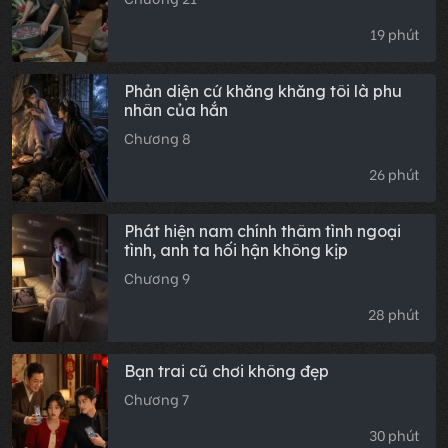
gà vừa hỏi: 'Mợ ơi, bố cháu bảo mợ gả
vào đây là để hầu hạ nhà cháu, sao
19 phút
mợ còn dám lười biếng?'
Phản diện cứ khăng khăng tôi là phu
nhân của hắn
Chương 8
26 phút
Phát hiện nam chính thâm tình ngoại
tình, anh ta hối hận không kịp
Chương 9
28 phút
Bạn trai cũ chơi không đẹp
Chương 7
30 phút