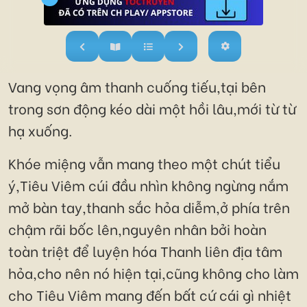
Vang vọng âm thanh cuống tiếu,tại bên
trong sơn động kéo dài một hồi lâu,mới từ từ
hạ xuống.
Khóe miệng vẫn mang theo một chút tiểu
ý,Tiêu Viêm cúi đầu nhìn không ngừng nắm
mở bàn tay,thanh sắc hỏa diễm,ở phía trên
chậm rãi bốc lên,nguyên nhân bởi hoàn
toàn triệt để luyện hóa Thanh liên địa tâm
hỏa,cho nên nó hiện tại,cũng không cho làm
cho Tiêu Viêm mang đến bất cứ cái gì nhiệt