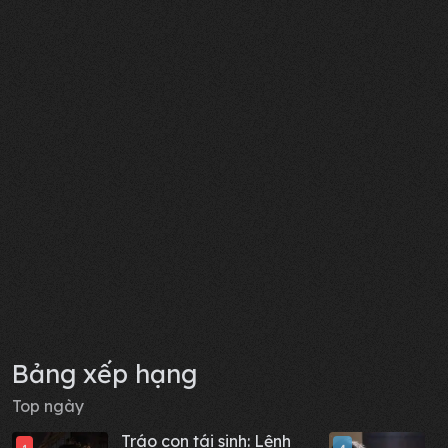
Bảng xếp hạng
Top ngày
Tráo con tái sinh: Lệnh
B