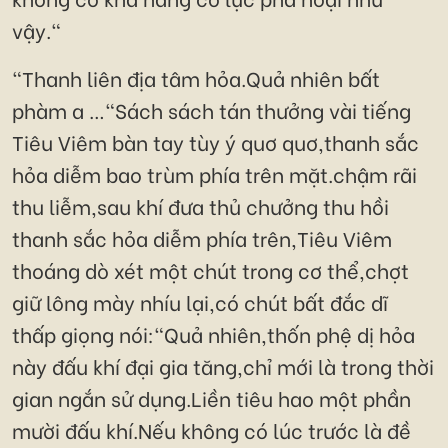
vậy."
"Thanh liên địa tâm hỏa.Quả nhiên bất
phàm a …"Sách sách tán thưởng vài tiếng
Tiêu Viêm bàn tay tùy ý quơ quơ,thanh sắc
hỏa diễm bao trùm phía trên mặt.chậm rãi
thu liễm,sau khí đưa thủ chưởng thu hồi
thanh sắc hỏa diễm phía trên,Tiêu Viêm
thoáng dò xét một chút trong cơ thể,chợt
giữ lông mày nhíu lại,có chút bất đắc dĩ
thấp giọng nói:"Quả nhiên,thốn phệ dị hỏa
này đấu khí đại gia tăng,chỉ mới là trong thời
gian ngắn sử dụng.Liền tiêu hao một phần
mười đấu khí.Nếu không có lúc trước là đề