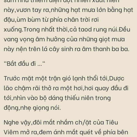
này,vươn tay ra,những hạt mưa lớn bằng hạt
đậu,ùm bùm từ phía chân trời rơi
xuống.Trong nhất thời,cả taod rung núi.Đều
vang vọng âm hưởng của những giọt mưa
này nện trên lá cây sinh ra âm thanh ba ba.
"Bắt đầu đi …"
Trước mặt một trận gió lạnh thổi tới,Dược
lão chậm rãi thở ra một hơi,hơi quay đầu đi
tới,nhìn vào bộ dáng thiếu niên trong
động,nhẹ giọng nói.
Nghe vậy,đôi mắt nhắm ch/ặt của Tiêu
Viêm mở ra,đem ánh mắt quét về phía bên