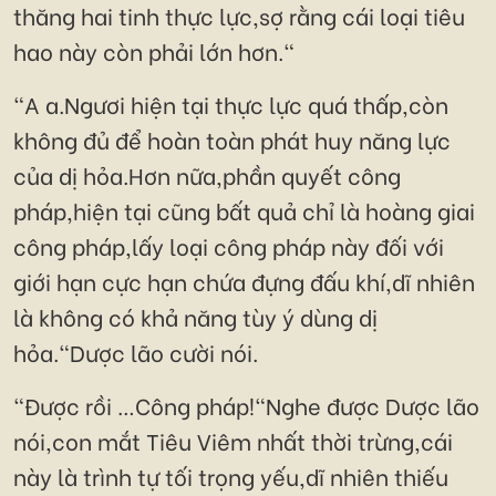
thăng hai tinh thực lực,sợ rằng cái loại tiêu
hao này còn phải lớn hơn."
"A a.Ngươi hiện tại thực lực quá thấp,còn
không đủ để hoàn toàn phát huy năng lực
của dị hỏa.Hơn nữa,phần quyết công
pháp,hiện tại cũng bất quả chỉ là hoàng giai
công pháp,lấy loại công pháp này đối với
giới hạn cực hạn chứa đựng đấu khí,dĩ nhiên
là không có khả năng tùy ý dùng dị
hỏa."Dược lão cười nói.
"Được rồi …Công pháp!"Nghe được Dược lão
nói,con mắt Tiêu Viêm nhất thời trừng,cái
này là trình tự tối trọng yếu,dĩ nhiên thiếu