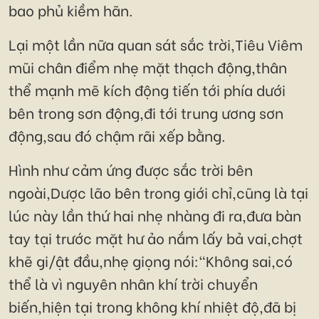
bao phủ kiềm hãn.
Lại một lần nữa quan sát sắc trời,Tiêu Viêm
mũi chân điểm nhẹ mặt thạch động,thân
thể mạnh mẽ kích động tiến tới phía dưới
bên trong sơn động,đi tới trung ương sơn
động,sau đó chậm rãi xếp bằng.
Hình như cảm ứng được sắc trời bên
ngoài,Dược lão bên trong giới chỉ,cũng là tại
lúc này lần thứ hai nhẹ nhàng đi ra,đưa bàn
tay tại trước mặt hư ảo nắm lấy bả vai,chợt
khẽ gi/ật đầu,nhẹ giọng nói:"Không sai,có
thể là vì nguyên nhân khí trời chuyển
biến,hiện tại trong không khí nhiệt độ,đã bị