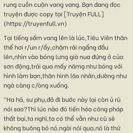
rung cuồn cuộn vang vang. Bạn đang đọc
truyện được copy tại [Truyện FULL]
(https://truyenfull.vn)
Tại tiếng sấm vang lên là lúc,Tiêu Viên thân
thể hơi r/un r/ẩy,chậm rãi ngẩng đầu
lên,nhìn vào bóng lưng già nua đứng ở của
sơn động,trải qua mấy nămg như bóng với
hình làm bạn,thân hình lão nhân,dường như
ngà càng c/òng xuống.
"Ha hả, sư phụ,đã đi bước này lại còn ủ rũ
nói sao?Thì lúc nào đó tiến hóa công pháp
thất bại,ta nghĩ,ta có thể vẫn như cũ sẽ
không buông bỏ nó,ngài nói qua,nó là thứ