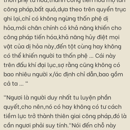
công pháp,bất quá,dựa theo trên quyển trục
ghi lại,chỉ có không ngừng thốn phệ dị
hỏa,mới chân chính có khả năng khiến cho
công pháp tiến hóa,khả năng hủy điệt mọi
vật của dị hỏa này,đến tột cùng hay không
có thể khiến người ta thốn phệ … Cái này
trên đấu khí đại lục,sợ rằng cũng không có
bao nhiêu người x/ác định chỉ dẫn,bao gồm
cả ta … "
"Ngươi là người duy nhất tu luyện phần
quyết,cho nên,nó có hay không có tư cách
tiềm lực trở thành thiên giai công pháp,đó là
cần ngươi phải suy tính."Nói đến chỗ này