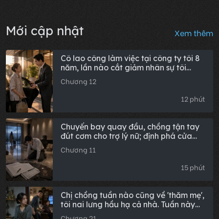
Mới cập nhật
Xem thêm
Cô lao công làm việc tại công ty tôi 8
năm, lần nào cắt giảm nhân sự tôi
cũng giữ cô lại. Ngày cô nghỉ hưu, cô
Chương 12
đưa tôi một tờ giấy: 'Tổng giám đốc,
đằng sau bức tranh trong văn phòng
12 phút
ngài có gắn camera do vợ cũ ngài lắp
đấy.'
Chuyến bay quay đầu, chồng tận tay
đút cơm cho trợ lý nữ; định phá cửa
vạch trần, nào ngờ nghe anh dỗ dành:
Chương 11
"Giấy tờ ly hôn giả xong rồi, cô ta sắp
cút đi thôi"
15 phút
Chị chồng tuần nào cũng về 'thăm mẹ',
tôi nai lưng hầu hạ cả nhà. Tuần này
tôi gọi KFC, đứa cháu gái vừa gặm
Chương 21