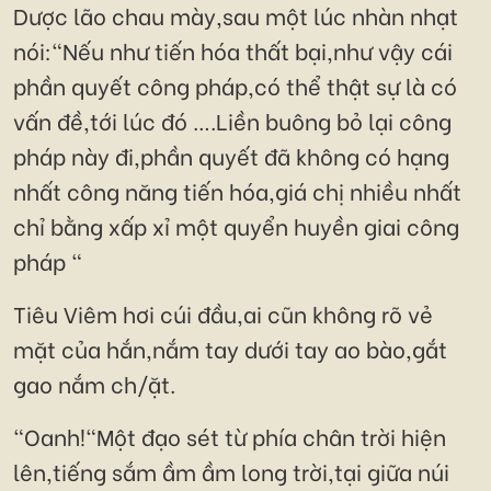
Dược lão chau mày,sau một lúc nhàn nhạt
nói:"Nếu như tiến hóa thất bại,như vậy cái
phần quyết công pháp,có thể thật sự là có
vấn đề,tới lúc đó ….Liền buông bỏ lại công
pháp này đi,phần quyết đã không có hạng
nhất công năng tiến hóa,giá chị nhiều nhất
chỉ bằng xấp xỉ một quyển huyền giai công
pháp "
Tiêu Viêm hơi cúi đầu,ai cũn không rõ vẻ
mặt của hắn,nắm tay dưới tay ao bào,gắt
gao nắm ch/ặt.
"Oanh!"Một đạo sét từ phía chân trời hiện
lên,tiếng sắm ầm ầm long trời,tại giữa núi