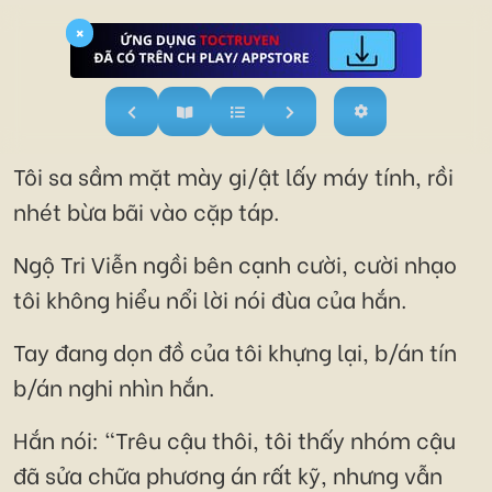
×
Tôi sa sầm mặt mày gi/ật lấy máy tính, rồi
nhét bừa bãi vào cặp táp.
Ngộ Tri Viễn ngồi bên cạnh cười, cười nhạo
tôi không hiểu nổi lời nói đùa của hắn.
Tay đang dọn đồ của tôi khựng lại, b/án tín
b/án nghi nhìn hắn.
Hắn nói: "Trêu cậu thôi, tôi thấy nhóm cậu
đã sửa chữa phương án rất kỹ, nhưng vẫn