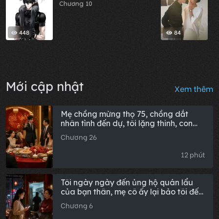
Chương 10
448
84
Mới cập nhật
Xem thêm
Mẹ chồng mừng thọ 75, chồng dắt
nhân tình đến dự, tôi lặng thinh, con
trai bèn nâng ly: Thưa các bác, đây là
Chương 26
dì mới của bố con, từ nay gia đình ta
trông cậy cả vào dì!
12 phút
Tôi ngày ngày đến ủng hộ quán lẩu
của bạn thân, mẹ cô ấy lại bảo tôi đến
chực ăn, tôi thanh toán sòng phẳng rồi
Chương 6
không bao giờ quay lại. Bốn tháng