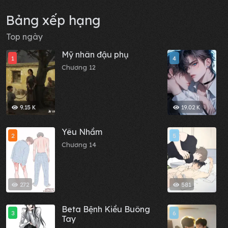
Bảng xếp hạng
Top ngày
Mỹ nhân đậu phụ
B
1
4
đ
Chương 12
m
C
c
9.15 K
19.02 K
Yêu Nhầm
B
2
5
b
Chương 14
C
272
581
Beta Bệnh Kiều Buông
M
3
6
Tay
C