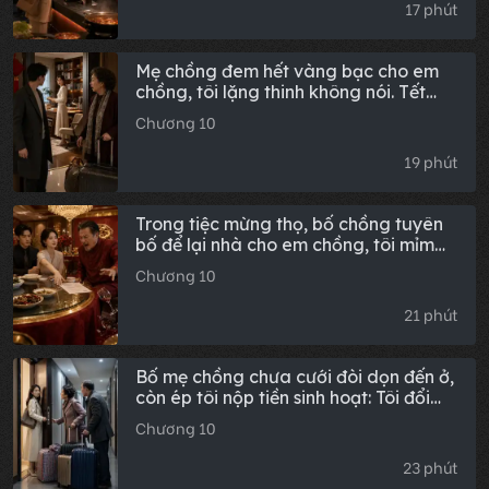
sau, cô ấy khóc lóc cầu xin tôi quay
17 phút
về.
Mẹ chồng đem hết vàng bạc cho em
chồng, tôi lặng thinh không nói. Tết
đến bà sang ở nhờ, thấy phòng khách
Chương 10
đã thành thư phòng, chẳng còn chỗ
nào cho bà tá túc.
19 phút
Trong tiệc mừng thọ, bố chồng tuyên
bố để lại nhà cho em chồng, tôi mỉm
cười đưa ra bản sao sổ đỏ, cả nhà nhìn
Chương 10
thấy cái tên trên đó, bố chồng lập tức
đập vỡ chén rượu.
21 phút
Bố mẹ chồng chưa cưới đòi dọn đến ở,
còn ép tôi nộp tiền sinh hoạt: Tôi đổi
khóa, cắt điện nước ngay trong đêm,
Chương 10
sáng hôm sau họ xách hành lý cuốn
gói đi thẳng
23 phút