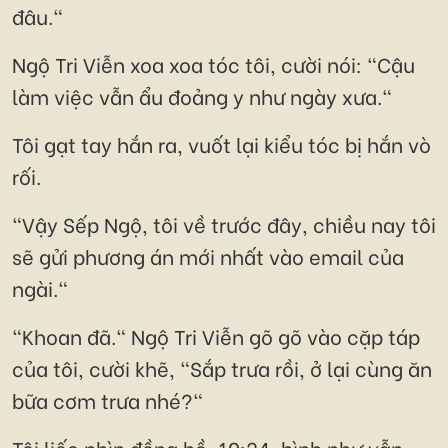
đâu."
Ngộ Tri Viễn xoa xoa tóc tôi, cười nói: "Cậu
làm việc vẫn ẩu đoảng y như ngày xưa."
Tôi gạt tay hắn ra, vuốt lại kiểu tóc bị hắn vò
rối.
"Vậy Sếp Ngộ, tôi về trước đây, chiều nay tôi
sẽ gửi phương án mới nhất vào email của
ngài."
"Khoan đã." Ngộ Tri Viễn gõ gõ vào cặp táp
của tôi, cười khẽ, "Sắp trưa rồi, ở lại cùng ăn
bữa cơm trưa nhé?"
Tôi liếc nhìn đồng hồ, 10:24, hình như vẫn