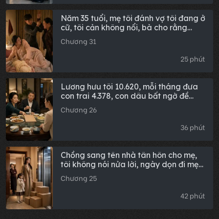
Năm 35 tuổi, mẹ tôi đánh vợ tôi đang ở
cữ, tôi cản không nổi, bà cho rằng
mình oai phong; 15 năm sau, mẹ đến
Chương 31
nhà thông gia cũ thăm cháu gái, cảnh
tượng trước mắt khiến bà sững sờ.
25 phút
Lương hưu tôi 10.620, mỗi tháng đưa
con trai 4.378, con dâu bất ngờ đề
nghị: Mỗi tháng hãy đưa chúng con
Chương 26
13.596, số còn lại ông tự dùng đi. Tôi
vừa định phản bác thì vợ đặt một tờ
36 phút
giấy xuống bàn.
Chồng sang tên nhà tân hôn cho mẹ,
tôi không nói nửa lời, ngày dọn đi mẹ
chồng đắc ý bảo: Đáng lẽ phải đi từ
Chương 25
lâu rồi. Năm ngày sau bà nhận điện
thoại từ tòa án liền biến sắc.
42 phút