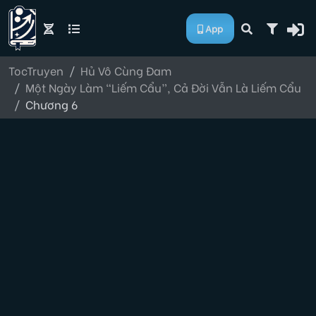
App
TocTruyen
Hủ Vô Cùng Đam
Một Ngày Làm “Liếm Cẩu”, Cả Đời Vẫn Là Liếm Cẩu
Chương 6