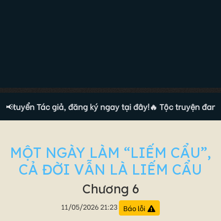
g tuyển Tác giả, đăng ký ngay tại đây!
📢
🔥 Tộc truyện đang t
MỘT NGÀY LÀM “LIẾM CẨU”,
CẢ ĐỜI VẪN LÀ LIẾM CẨU
Chương 6
11/05/2026 21:23
Báo lỗi