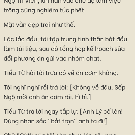
trông cũng nghiêm túc phết.
Mặt vẫn đẹp trai như thế.
Lắc lắc đầu, tôi tập trung tinh thần bắt đầu
làm tài liệu, sau đó tổng hợp kế hoạch sửa
đổi phương án gửi vào nhóm chat.
Tiểu Từ hỏi tôi trưa có về ăn cơm không.
Tôi nghĩ nghĩ rồi trả lời: [Không về đâu, Sếp
Ngộ mời anh ăn cơm rồi, hì hì.]
Tiểu Từ trả lời ngay tắp lự: [Anh Lý cố lên!
Dùng nhan sắc "bắt trọn" anh ta đi!]
Chữ "Cút" của tôi còn chưa kịp gõ xong.