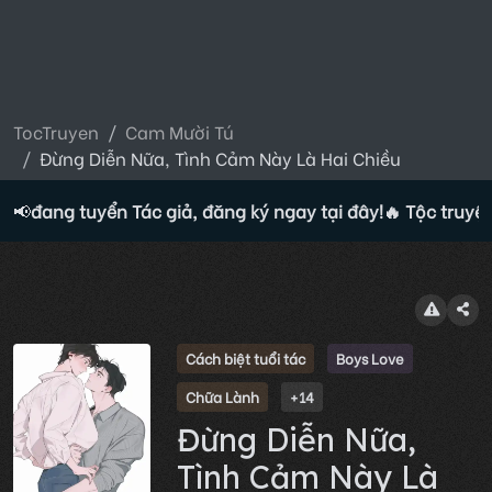
TocTruyen
Cam Mười Tú
Đừng Diễn Nữa, Tình Cảm Này Là Hai Chiều
ện đang tuyển Tác giả, đăng ký ngay tại đây!
📢
🔥 Tộc truyện 
Cách biệt tuổi tác
Boys Love
Chữa Lành
+14
Đừng Diễn Nữa,
Tình Cảm Này Là