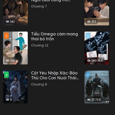
thành Thái tử phi
Chương 7
C
141
372
Tiểu Omega câm mang
D
2
5
thai bỏ trốn
-
Chương 12
C
k
716
280.96 K
Cột Yêu Nhập Xác: Báo
C
3
6
Thù Cho Con Nuôi Thái
t
Tử Phi
e
Chương 8
C
0
27.72 K