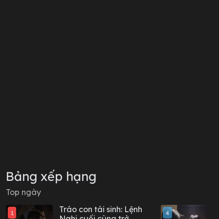
Bảng xếp hạng
Top ngày
Tráo con tái sinh: Lệnh
B
1
4
Nghi cuối cùng trở
t