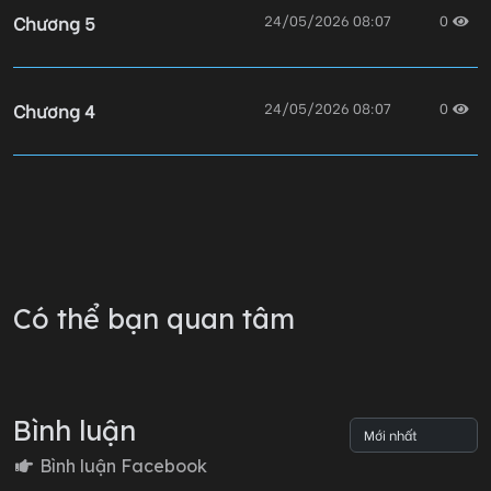
Chương 5
24/05/2026 08:07
0
Chương 4
24/05/2026 08:07
0
Chương 3
24/05/2026 08:04
0
Chương 2
24/05/2026 08:04
0
Có thể bạn quan tâm
Chương 1
24/05/2026 08:03
0
Bình luận
Lỗi không xác định
Bình luận Facebook