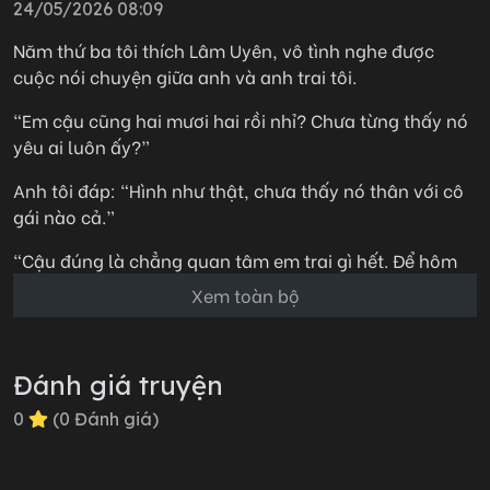
24/05/2026 08:09
Năm thứ ba tôi thích Lâm Uyên, vô tình nghe được
cuộc nói chuyện giữa anh và anh trai tôi.
“Em cậu cũng hai mươi hai rồi nhỉ? Chưa từng thấy nó
yêu ai luôn ấy?”
Anh tôi đáp: “Hình như thật, chưa thấy nó thân với cô
gái nào cả.”
“Cậu đúng là chẳng quan tâm em trai gì hết. Để hôm
nào tôi giới thiệu đối tượng cho nó. Nó cứ như trẻ con
Xem toàn bộ
ấy, phải tìm người trưởng thành hơn một chút mới
được.”
Đánh giá truyện
Tim tôi chìm nghỉm xuống đáy hồ.
0
(
0
Đánh giá)
Chắc chắn anh biết tôi thích anh rồi.
Mà tôi cũng có lòng tự trọng chứ. Người ta nói vậy rồi,