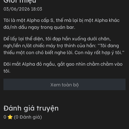
03/06/2026 18:03
Tôi là một Alpha cấp S, thế mà lại bị một Alpha khác
đá/nh dấu ngay trong quán bar.
Để lấy lại thể diện, tôi đạp hắn xuống dưới chân,
ngh/iền n/át chiếc máy trợ thính của hắn: "Tôi đang
thiếu một con chó biết nghe lời. Con này rất hợp ý tôi."
Đôi mắt Alpha đỏ ngầu, gắt gao nhìn chằm chằm vào
tôi.
Cuối cùng vẫn bị tôi ép buộc cúi đầu, gọi tôi là chủ
Xem toàn bộ
nhân.
Về sau… Alpha ấy biến thành Enigma.
Đánh giá truyện
Khóe mắt tôi đỏ hoe: "Tôi... Không thể bị đá/nh dấu."
0
(
0
Đánh giá)
Hắn nhẹ nhàng ấn lên vùng bụng dưới của tôi, giọng