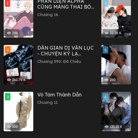
PHẢN DIỆN ALPHA
H
1
4
CŨNG MANG THAI BỎ
V
TRỐN SAO?
Chương 16
C
294
22.35 K
DÂN GIAN DỊ VĂN LỤC
C
2
5
- CHUYỆN KỲ LẠ
C
TRONG DÂN GIAN
Chương 390: Đỡ Chiêu
C
262.75 K
260
Vô Tâm Thành Dẫn
S
3
6
C
Chương 11
C
C
100
131.15 K