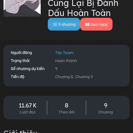
Cùng Lại Bị Đánh
Dấu Hoàn Toàn
9
chương
Đọc ngay
Người đăng
Tặc Team
Trạng thái
Hoàn thành
Số chương dự kiến
9
Tiến độ
Chương 8, Chương 9
11.67 K
8
9
Lượt đọc
Theo dõi
Chương
Giới thiệu