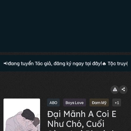
ện đang tuyển Tác giả, đăng ký ngay tại đây!
📢
🔥 Tộc truyện 
ABO
Boys Love
Đam Mỹ
+1
Đại Mãnh A Coi E
Như Chó, Cuối