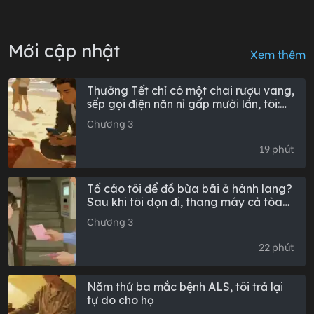
Mới cập nhật
Xem thêm
Thưởng Tết chỉ có một chai rượu vang,
sếp gọi điện năn nỉ gấp mười lần, tôi:
Rượu còn chưa uống hết
Chương 3
19 phút
Tố cáo tôi để đồ bừa bãi ở hành lang?
Sau khi tôi dọn đi, thang máy cả tòa
nhà đều ngừng hoạt động (Toàn văn)
Chương 3
22 phút
Năm thứ ba mắc bệnh ALS, tôi trả lại
tự do cho họ