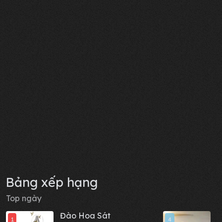
Bảng xếp hạng
Top ngày
Đào Hoa Sát
M
1
4