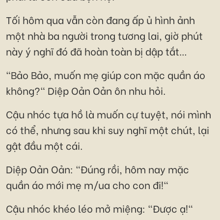
Tối hôm qua vẫn còn đang ấp ủ hình ảnh
một nhà ba người trong tương lai, giờ phút
này ý nghĩ đó đã hoàn toàn bị dập tắt…
"Bảo Bảo, muốn mẹ giúp con mặc quần áo
không?" Diệp Oản Oản ôn nhu hỏi.
Cậu nhóc tựa hồ là muốn cự tuyệt, nói mình
có thể, nhưng sau khi suy nghĩ một chút, lại
gật đầu một cái.
Diệp Oản Oản: "Đúng rồi, hôm nay mặc
quần áo mới mẹ m/ua cho con đi!"
Cậu nhóc khéo léo mở miệng: "Được ạ!"