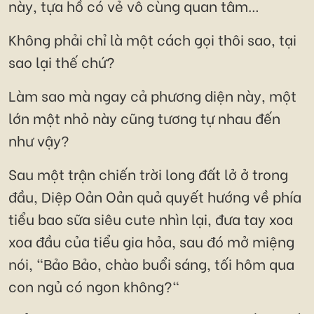
này, tựa hồ có vẻ vô cùng quan tâm…
Không phải chỉ là một cách gọi thôi sao, tại
sao lại thế chứ?
Làm sao mà ngay cả phương diện này, một
lớn một nhỏ này cũng tương tự nhau đến
như vậy?
Sau một trận chiến trời long đất lở ở trong
đầu, Diệp Oản Oản quả quyết hướng về phía
tiểu bao sữa siêu cute nhìn lại, đưa tay xoa
xoa đầu của tiểu gia hỏa, sau đó mở miệng
nói, "Bảo Bảo, chào buổi sáng, tối hôm qua
con ngủ có ngon không?"