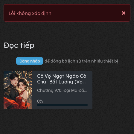
Lỗi không xác định
Đọc tiếp
để đồng bộ lịch sử trên nhiều thiết bị
Đăng nhập
Cô Vợ Ngọt Ngào Có
Chút Bất Lương (Vợ
Mới Bất Lương Có
Chương 970: Đại Ma Đầu
Chút Ngọt)
bị đày vào lãnh cung
0%