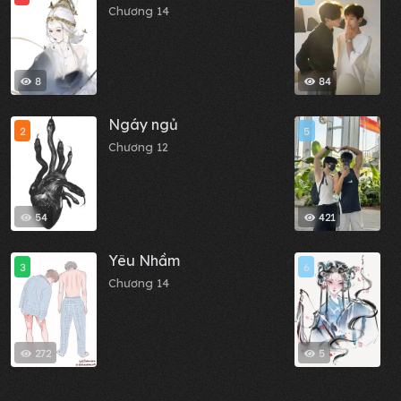
Chương 14
C
8
84
Ngáy ngủ
N
2
5
Chương 12
C
54
421
Yêu Nhầm
C
3
6
Chương 14
C
272
5