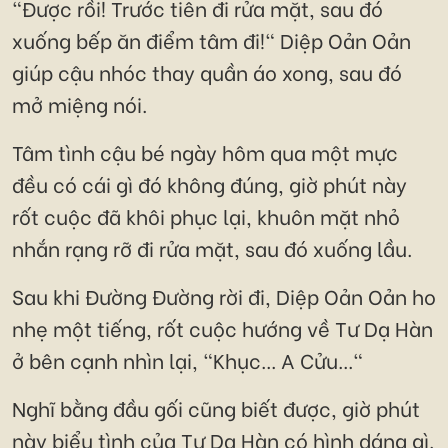
"Được rồi! Trước tiên đi rửa mặt, sau đó
xuống bếp ăn điểm tâm đi!" Diệp Oản Oản
giúp cậu nhóc thay quần áo xong, sau đó
mở miệng nói.
Tâm tình cậu bé ngày hôm qua một mực
đều có cái gì đó không đúng, giờ phút này
rốt cuộc đã khôi phục lại, khuôn mặt nhỏ
nhắn rạng rỡ đi rửa mặt, sau đó xuống lầu.
Sau khi Đường Đường rời đi, Diệp Oản Oản ho
nhẹ một tiếng, rốt cuộc hướng về Tư Dạ Hàn
ở bên cạnh nhìn lại, "Khục... A Cửu..."
Nghĩ bằng đầu gối cũng biết được, giờ phút
này biểu tình của Tư Dạ Hàn có hình dáng gì.