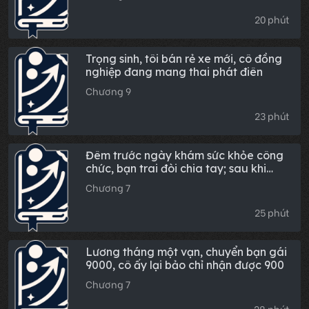
20 phút
Trọng sinh, tôi bán rẻ xe mới, cô đồng
nghiệp đang mang thai phát điên
Chương 9
23 phút
Đêm trước ngày khám sức khỏe công
chức, bạn trai đòi chia tay; sau khi
thấy bình luận, tôi không còn lụy tình
Chương 7
nữa
25 phút
Lương tháng một vạn, chuyển bạn gái
9000, cô ấy lại bảo chỉ nhận được 900
Chương 7