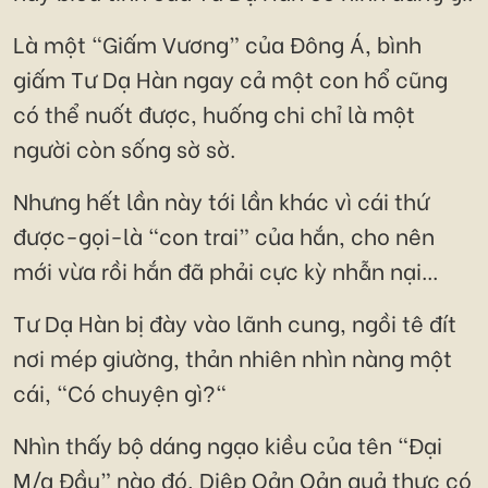
Là một “Giấm Vương” của Đông Á, bình
giấm Tư Dạ Hàn ngay cả một con hổ cũng
có thể nuốt được, huống chi chỉ là một
người còn sống sờ sờ.
Nhưng hết lần này tới lần khác vì cái thứ
được-gọi-là “con trai” của hắn, cho nên
mới vừa rồi hắn đã phải cực kỳ nhẫn nại...
Tư Dạ Hàn bị đày vào lãnh cung, ngồi tê đít
nơi mép giường, thản nhiên nhìn nàng một
cái, "Có chuyện gì?"
Nhìn thấy bộ dáng ngạo kiều của tên “Đại
M/a Đầu” nào đó, Diệp Oản Oản quả thực có