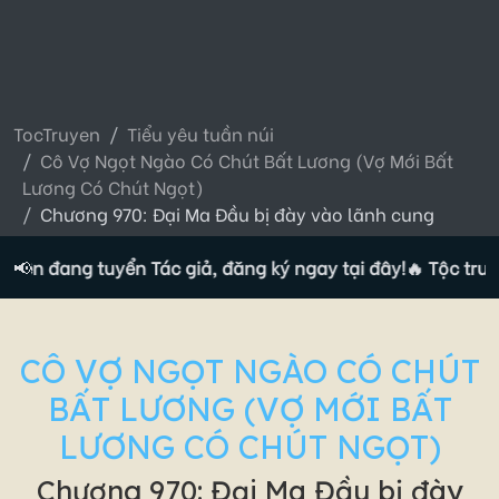
TocTruyen
Tiểu yêu tuần núi
Cô Vợ Ngọt Ngào Có Chút Bất Lương (Vợ Mới Bất
Lương Có Chút Ngọt)
Chương 970: Đại Ma Đầu bị đày vào lãnh cung
yện đang tuyển Tác giả, đăng ký ngay tại đây!
📢
🔥 Tộc truyện
CÔ VỢ NGỌT NGÀO CÓ CHÚT
BẤT LƯƠNG (VỢ MỚI BẤT
LƯƠNG CÓ CHÚT NGỌT)
Chương 970: Đại Ma Đầu bị đày