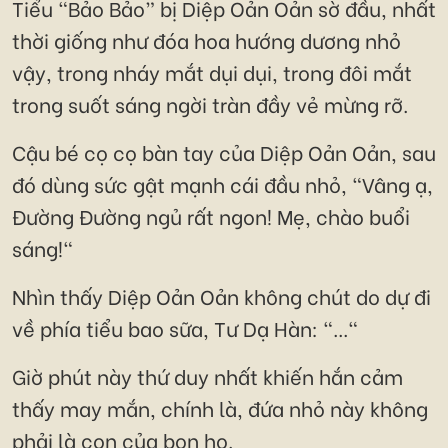
Tiểu “Bảo Bảo” bị Diệp Oản Oản sờ đầu, nhất
thời giống như đóa hoa hướng dương nhỏ
vậy, trong nháy mắt dụi dụi, trong đôi mắt
trong suốt sáng ngời tràn đầy vẻ mừng rỡ.
Cậu bé cọ cọ bàn tay của Diệp Oản Oản, sau
đó dùng sức gật mạnh cái đầu nhỏ, "Vâng ạ,
Đường Đường ngủ rất ngon! Mẹ, chào buổi
sáng!"
Nhìn thấy Diệp Oản Oản không chút do dự đi
về phía tiểu bao sữa, Tư Dạ Hàn: "..."
Giờ phút này thứ duy nhất khiến hắn cảm
thấy may mắn, chính là, đứa nhỏ này không
phải là con của bọn họ.