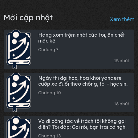
Mới cập nhật
Xem thêm
Hàng xóm trộm nhót của tôi, ăn chết
mặc kệ
Chương 7
15 phút
Ngày thi đại học, hoa khôi yandere
cướp xe đuổi theo chồng, tôi - học sinh
được tuyển thẳng - mỉm cười ngồi
Chương 10
vững
16 phút
Vợ đi công tác về trách tôi không gọi
điện? Tôi đáp: Gọi rồi, bạn trai cô nghe
máy.
Chương 13