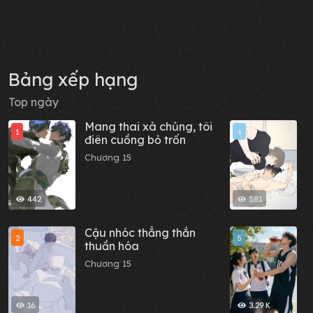
Bảng xếp hạng
Top ngày
Mang thai xà chủng, tôi
B
1
4
điên cuồng bỏ trốn
b
Chương 15
C
442
581
Cậu nhóc thẳng thắn
T
2
5
thuần hóa
l
s
Chương 15
C
l
16
3.29 K