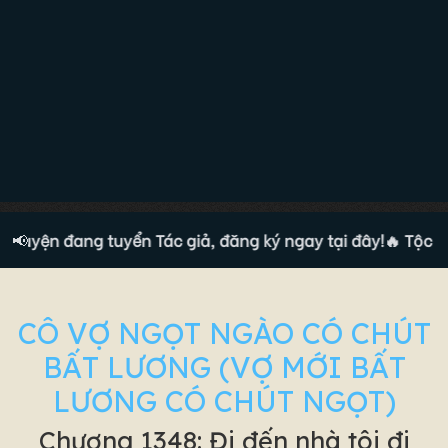
truyện đang tuyển Tác giả, đăng ký ngay tại đây!
📢
🔥 Tộc tru
CÔ VỢ NGỌT NGÀO CÓ CHÚT
BẤT LƯƠNG (VỢ MỚI BẤT
LƯƠNG CÓ CHÚT NGỌT)
Chương 1348: Đi đến nhà tôi đi