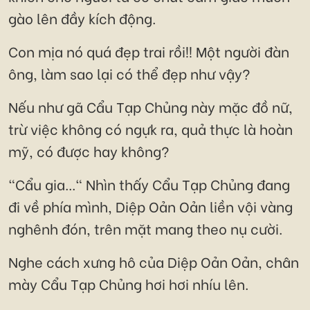
gào lên đầy kích động.
Con mịa nó quá đẹp trai rồi!! Một người đàn
ông, làm sao lại có thể đẹp như vậy?
Nếu như gã Cẩu Tạp Chủng này mặc đồ nữ,
trừ việc không có ngựk ra, quả thực là hoàn
mỹ, có được hay không?
"Cẩu gia..." Nhìn thấy Cẩu Tạp Chủng đang
đi về phía mình, Diệp Oản Oản liền vội vàng
nghênh đón, trên mặt mang theo nụ cười.
Nghe cách xưng hô của Diệp Oản Oản, chân
mày Cẩu Tạp Chủng hơi hơi nhíu lên.