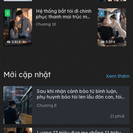
Hệ thống bắt tôi đi chinh
G
3
6
phục thanh mai trúc mã,
đ
tôi vừa khóc vừa thú
n
Chương 10
C
nhận, anh ấy bóp nát
luôn cả hệ thống
3.81 K
5.59 K
Mới cập nhật
Xem thêm
Sau khi nhận cảnh báo từ bình luận,
phụ huynh bảo tôi lên lầu đón con, tôi
từ chối rồi
Chương 8
11 phút
Lương 12 triệu đưa mẹ chồng 11 triệu,