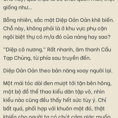
giống như...
Bỗng nhiên, sắc mặt Diệp Oản Oản khẽ biến.
Chỗ này, không phải là ở khu vực phụ cận
ngôi biệt thự có m/a đó của nàng hay sao?
"Diệp cô nương." Rất nhanh, âm thanh Cẩu
Tạp Chủng, từ phía sau truyền đến.
Diệp Oản Oản theo bản năng xoay người lại.
Một mái tóc dài đen mượt tới tận bên hông,
một bộ đồ thể thao kiểu dân tập võ, nhìn
kiểu nào cũng đều thấy hết sức tùy ý. Chỉ
bất quá, phối hợp với khuôn mặt đó, thật
khiến cho người ta có chút cảm giác muốn