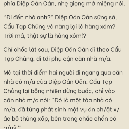
phía Diệp Oản Oản, nhẹ giọng mở miệng nói.
"Đi đến nhà anh?" Diệp Oản Oản sững sờ,
Cẩu Tạp Chủng và nàng lại là hàng xóm?
Trời má, thật sự là hàng xóm!?
Chỉ chốc lát sau, Diệp Oản Oản đi theo Cẩu
Tạp Chủng, đi tới phụ cận căn nhà m/a.
Mà tại thời điểm hai người đi ngang qua căn
nhà có m/a của Diệp Oản Oản, Cẩu Tạp
Chủng lại bỗng nhiên dừng bước, chỉ vào
căn nhà m/a nói: "Đó là một tòa nhà có
m/a, đã từng phát sinh một vụ án ch/ặt x/
ác bỏ thùng xốp, bên trong chắc chắn có
q/uỷ."