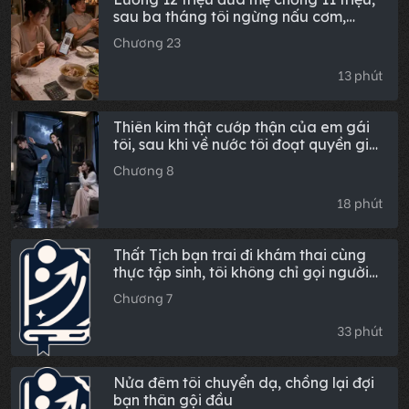
sau ba tháng tôi ngừng nấu cơm,
chồng liền phát điên
Chương 23
13 phút
Thiên kim thật cướp thận của em gái
tôi, sau khi về nước tôi đoạt quyền gia
tộc
Chương 8
18 phút
Thất Tịch bạn trai đi khám thai cùng
thực tập sinh, tôi không chỉ gọi người
đến "sưởi ấm" mà còn dạy anh ta cách
Chương 7
bù đắp
33 phút
Nửa đêm tôi chuyển dạ, chồng lại đợi
bạn thân gội đầu