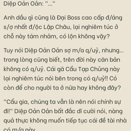
Diệp Oản Oản: "..."
Anh dầu gì cũng là Đại Boss cao cấp đ/áng
s/ợ nhất đ/ộc Lập Châu, lại nghiêm túc ở
chỗ này tám nhảm, có lộn không vậy?
Tuy nói Diệp Oản Oản sợ m/a q/uỷ, nhưng...
trong lòng cũng biết, trên đời này căn bản
không có q/uỷ. Cái gã Cẩu Tạp Chủng này
lại nghiêm túc nói bên trong có q/uỷ!! Có
còn để cho người ta ở nữa hay không đây?
"Cẩu gia, chúng ta vẫn là nên nói chính sự
đi!" Diệp Oản Oản bất đắc dĩ cười nói, nàng
quả thực không muốn tiếp tục cái đề tài nhà
có m/a này…