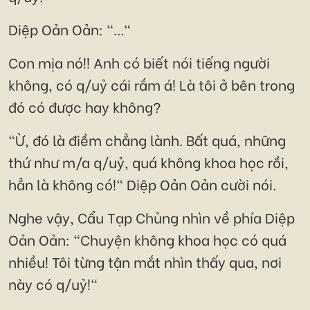
Diệp Oản Oản: "..."
Con mịa nó!! Anh có biết nói tiếng người
không, có q/uỷ cái rắm á! Là tôi ở bên trong
đó có được hay không?
"Ừ, đó là điềm chẳng lành. Bất quá, những
thứ như m/a q/uỷ, quá không khoa học rồi,
hẳn là không có!" Diệp Oản Oản cười nói.
Nghe vậy, Cẩu Tạp Chủng nhìn về phía Diệp
Oản Oản: "Chuyện không khoa học có quá
nhiều! Tôi từng tận mắt nhìn thấy qua, nơi
này có q/uỷ!"