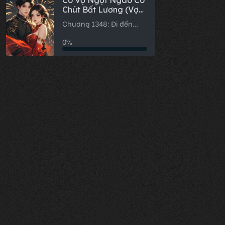
Cô Vợ Ngọt Ngào Có
Chút Bất Lương (Vợ
Mới Bất Lương Có
Chương 1348: Đi đến
Chút Ngọt)
nhà tôi đi
0%