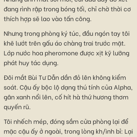
đang rình rập trong bóng tối, chỉ chờ thời cơ
thích hợp sẽ lao vào tấn công.
Nhưng trong phòng ký túc, đầu ngón tay tôi
khẽ lướt trên gấu áo chàng trai trước mặt.
Lớp nước hoa pheromone được xịt kỹ lưỡng
phát huy tác dụng.
Đôi mắt Bùi Tư Dẫn dần đỏ lên không kiểm
soát. Cậu ấy bộc lộ dạng thú tính của Alpha,
gân xanh nổi lên, cố hít hà thứ hương thơm
quyến rũ.
Tôi nhếch mép, đóng sầm cửa phòng lại để
mặc cậu ấy ở ngoài, trong lòng kh/inh bỉ: Lại