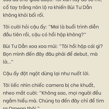
cổ tay trắng nõn lộ ra khiến Bùi Tư Dẫn
không khỏi bối rối.
Tôi cười hỏi cậu ấy: "Mai là buổi trình diễn
đầu tiên rồi, cậu có hồi hộp không?"
Bùi Tư Dẫn xoa xoa mũi: "Tôi hồi hộp cái gì?
Bọn mình đến đây đâu phải để debut, mà
là..."
Cậu ấy đột ngột dừng lại như nuốt lời.
Tôi liếc nhìn chiếc camera bị che khuất,
nheo mắt cười: "Không sao, mọi người đều
ngầm hiểu mà. Chúng ta đến đây chỉ để tìm
ra Omega thôi."