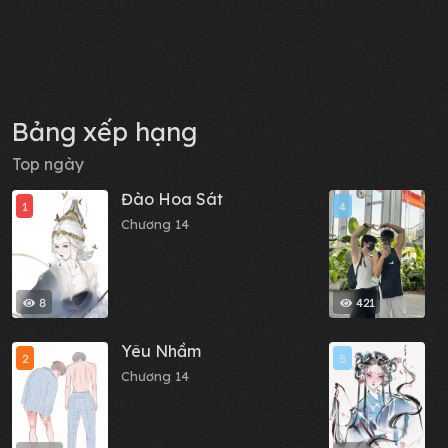
Bảng xếp hạng
Top ngày
Đào Hoa Sát
N
1
4
Chương 14
C
8
421
Yêu Nhầm
C
2
5
Chương 14
C