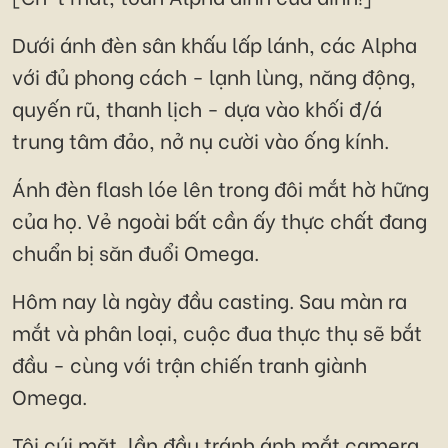
Dưới ánh đèn sân khấu lấp lánh, các Alpha
với đủ phong cách - lạnh lùng, năng động,
quyến rũ, thanh lịch - dựa vào khối đ/á
trung tâm đảo, nở nụ cười vào ống kính.
Ánh đèn flash lóe lên trong đôi mắt hờ hững
của họ. Vẻ ngoài bất cần ấy thực chất đang
chuẩn bị săn đuổi Omega.
Hôm nay là ngày đầu casting. Sau màn ra
mắt và phân loại, cuộc đua thực thụ sẽ bắt
đầu - cùng với trận chiến tranh giành
Omega.
Tôi cúi mặt, lần đầu tránh ánh mắt camera.