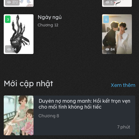
272
5
Ngáy ngủ
M
3
6
Chương 12
C
54
84
Mới cập nhật
Xem thêm
Duyên nợ mong manh: Hồi kết trọn vẹn
cho mối tình không hối tiếc
Chương 8
7 phút