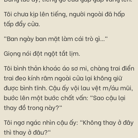
Tôi chưa kịp lên tiếng, người ngoài đã hấp
tấp đẩy cửa.
"Ban ngày ban mặt làm cái trò gì..."
Giọng nói đột ngột tắt lịm.
Tôi bình thản khoác áo sơ mi, chàng trai điển
trai đeo kính râm ngoài cửa lại không giữ
được bình tĩnh. Cậu ấy vội lau vệt m/áu mũi,
bước lên một bước chất vấn: "Sao cậu lại
thay đồ trong này?"
Tôi ngơ ngác nhìn cậu ấy: "Không thay ở đây
thì thay ở đâu?"