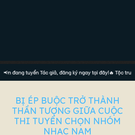
ện đang tuyển Tác giả, đăng ký ngay tại đây!
📢
🔥 Tộc truyện
BỊ ÉP BUỘC TRỞ THÀNH
THẦN TƯỢNG GIỮA CUỘC
THI TUYỂN CHỌN NHÓM
NHẠC NAM