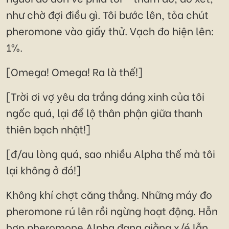
như chờ đợi điều gì. Tôi bước lên, tỏa chút
pheromone vào giấy thử. Vạch đo hiện lên:
1%.
[Omega! Omega! Ra là thế!]
[Trời ơi vợ yêu da trắng dáng xinh của tôi
ngốc quá, lại để lộ thân phận giữa thanh
thiên bạch nhật!]
[đ/au lòng quá, sao nhiều Alpha thế mà tôi
lại không ở đó!]
Không khí chợt căng thẳng. Những máy đo
pheromone rú lên rồi ngừng hoạt động. Hỗn
hợp pheromone Alpha đang giằng x/é lẫn