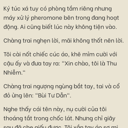
Ký túc xá tuy có phòng tắm riêng nhưng
máy xử lý pheromone bên trong đang hoạt
động. Ai cũng biết lúc này không tiện vào.
Chàng trai nghẹn lời, mãi không thốt nên lời.
Tôi cài nốt chiếc cúc áo, khẽ mỉm cười với
cậu ấy và đưa tay ra: "Xin chào, tôi là Thu
Nhiễm."
Chàng trai ngượng ngùng bắt tay, tai và cổ
đỏ ửng lên: "Bùi Tư Dẫn".
Nghe thấy cái tên này, nụ cười của tôi
thoáng tắt trong chốc lát. Nhưng chỉ giây
sau đã che giấu được. Tôi xắn tay áo sơ mi,