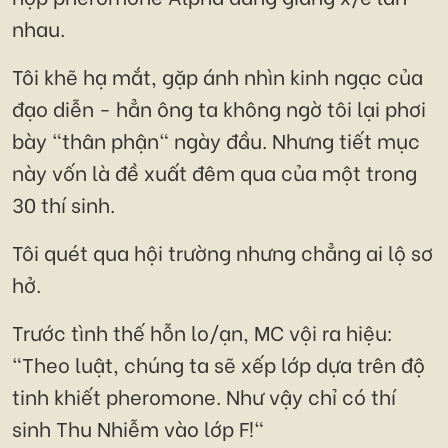
nhau.
Tôi khẽ hạ mắt, gặp ánh nhìn kinh ngạc của
đạo diễn - hẳn ông ta không ngờ tôi lại phơi
bày "thân phận" ngày đầu. Nhưng tiết mục
này vốn là đề xuất đêm qua của một trong
30 thí sinh.
Tôi quét qua hội trường nhưng chẳng ai lộ sơ
hở.
Trước tình thế hỗn lo/ạn, MC vội ra hiệu:
"Theo luật, chúng ta sẽ xếp lớp dựa trên độ
tinh khiết pheromone. Như vậy chỉ có thí
sinh Thu Nhiễm vào lớp F!"