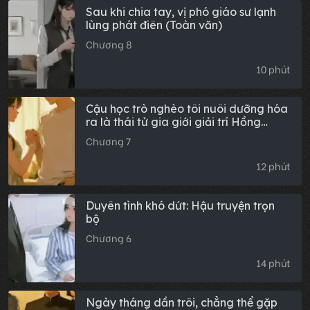
Sau khi chia tay, vị phó giáo sư lạnh
lùng phát điên (Toàn văn)
Chương 8
10 phút
Cậu học trò nghèo tôi nuôi dưỡng hóa
ra là thái tử gia giới giải trí Hồng
Kông
Chương 7
12 phút
Duyên tình khó dứt: Hậu truyện trọn
bộ
Chương 6
14 phút
Ngày tháng dần trôi, chẳng thể gặp