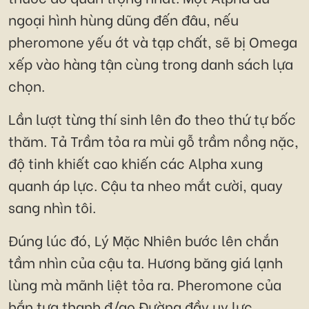
ngoại hình hùng dũng đến đâu, nếu
pheromone yếu ớt và tạp chất, sẽ bị Omega
xếp vào hàng tận cùng trong danh sách lựa
chọn.
Lần lượt từng thí sinh lên đo theo thứ tự bốc
thăm. Tả Trầm tỏa ra mùi gỗ trầm nồng nặc,
độ tinh khiết cao khiến các Alpha xung
quanh áp lực. Cậu ta nheo mắt cười, quay
sang nhìn tôi.
Đúng lúc đó, Lý Mặc Nhiên bước lên chắn
tầm nhìn của cậu ta. Hương băng giá lạnh
lùng mà mãnh liệt tỏa ra. Pheromone của
hắn tựa thanh đ/ao Đường đầy uy lực.