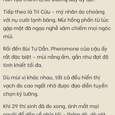
Tiếp theo là Trì Cửu - mỹ nhân áo choàng
với nụ cười lạnh băng. Mùi hồng phấn từ lúc
gặp mặt đã ngạo nghễ xâm chiếm mọi ngóc
mũi.
Rồi đến Bùi Tư Dẫn. Pheromone của cậu ấy
rất đặc biệt - mùi nắng ấm, gần như đạt độ
tinh khiết tối đa.
Dù mùi vị khác nhau, tất cả đều hiển thị
vạch đo cao ngất nhờ được đạo diễn tuyển
chọn kỹ lưỡng.
Khi 29 thí sinh đã đo xong, ánh mắt mọi
người đổ dồn về phía tôi - thăm dò, dò xét,