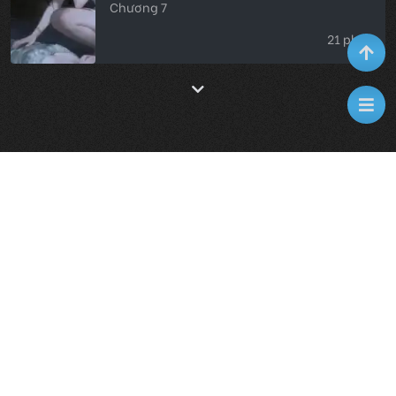
Chương 7
21 phút