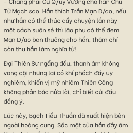
- Chẳng phải Cự Q/uỷ Vương cho hắn Chu
Tử Mạch sao. Hắn thích Trần Mạn D/ao, nếu
như hắn có thể thúc đẩy chuyện lần này
một cách suôn sẻ thì lão phu có thể đem
Mạn D/ao ban thưởng cho hắn, thậm chí
còn thu hắn làm nghĩa tử!
Đại Thiên Sư ngẩng đầu, thanh âm không
vang dội nhưng lại có khí phách đầy uy
nghiêm, khiến vị mỹ nhiêm Thiên Công
không phản bác nửa lời, chỉ biết cúi đầu
đồng ý.
Lúc này, Bạch Tiểu Thuần đã xuất hiện bên
ngoài hoàng cung. Sắc mặt của hắn đầy âm