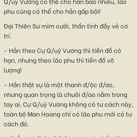
Q/uỷ Vương có thể cho hắn bao nhiêu, lão
phu cũng có thể cho hắn gấp bội!
Đại Thiên Sư mỉm cười, thần tình đầy vẻ cơ
trí.
- Hắn theo Cự Q/uỷ Vương thì tiền đồ có
hạn, nhưng theo lão phu thì tiền đồ vô
lượng!
- Hắn thật sự là một thanh đ/ộc đ/ao,
nhưng quan trọng là chuôi đ/ao nằm trong
tay ai. Cự Q/uỷ Vương không có tư cách này,
toàn bộ Man Hoang chỉ có lão phu mới có tư
cách đó.