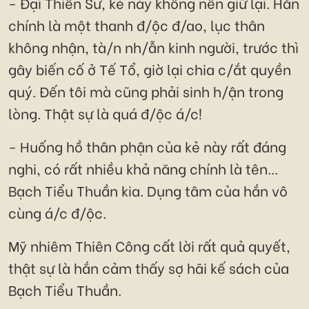
- Đại Thiên Sư, kẻ này không nên giữ lại. Hắn
chính là một thanh đ/ộc đ/ao, lục thân
không nhận, tà/n nh/ẫn kinh người, trước thì
gây biến cố ở Tế Tổ, giờ lại chia c/ắt quyền
quý. Đến tôi mà cũng phải sinh h/ận trong
lòng. Thật sự là quá đ/ộc á/c!
- Huống hồ thân phận của kẻ này rất đáng
nghi, có rất nhiều khả năng chính là tên...
Bạch Tiểu Thuần kia. Dụng tâm của hắn vô
cùng á/c đ/ộc.
Mỹ nhiêm Thiên Công cất lời rất quả quyết,
thật sự là hắn cảm thấy sợ hãi kế sách của
Bạch Tiểu Thuần.