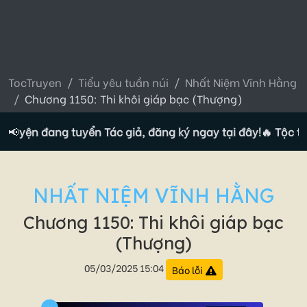
TocTruyen
Tiểu yêu tuần núi
Nhất Niệm Vĩnh Hằng
Chương 1150: Thi khôi giáp bạc (Thượng)
ruyện đang tuyển Tác giả, đăng ký ngay tại đây!
📢
🔥 Tộc truy
NHẤT NIỆM VĨNH HẰNG
Chương 1150: Thi khôi giáp bạc
(Thượng)
05/03/2025 15:04
Báo lỗi