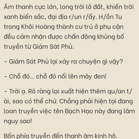
Âm thanh cực lớn, long trời lở đất, khiến trời
xanh biến sắc, đại địa r/un r/ẩy. H/ồn Tu
trong Khôi Hoàng thành cư trú ở phụ cận
đều cảm nhận được chấn động khủng bố
truyền từ Giám Sát Phủ.
- Giám Sát Phủ lại xảy ra chuyện gì vậy?
- Chỗ đó... chỗ đó nổi lên mây đen!
- Trời ạ. Rõ ràng lại xuất hiện thêm qu/an t/
ài, sao có thể chứ. Chẳng phải hiện tại đang
loan truyền việc tên Bạch Hạo này đang lâm
nguy sao!
Bốn phía truyền đến thanh âm kinh hô.