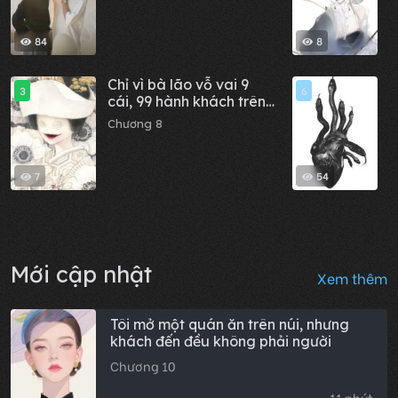
84
8
Chỉ vì bà lão vỗ vai 9
N
3
6
cái, 99 hành khách trên
C
xe đều tử vong bất
Chương 8
thường
7
54
Mới cập nhật
Xem thêm
Tôi mở một quán ăn trên núi, nhưng
khách đến đều không phải người
Chương 10