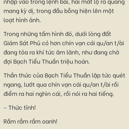
nhập vào trong lệnh bài, hai mắt lộ ra quang
mang kỳ dị, trong đầu bỗng hiện lên một
loạt hình ảnh.
Trong những tấm hình đó, dưới lòng đất
Giám Sát Phủ có hơn chín vạn cái qu/an t/ài
đang tỏa ra khí tức âm lãnh, như đang chờ
đợi Bạch Tiểu Thuần triệu hoán.
Thần thức của Bạch Tiểu Thuần lập tức quét
ngang, lướt qua chín vạn cái qu/an t/ài rồi
điểm ra hai nghìn cái, rồi nói ra hai tiếng.
- Thức tỉnh!
Rầm rầm rầm oanh!