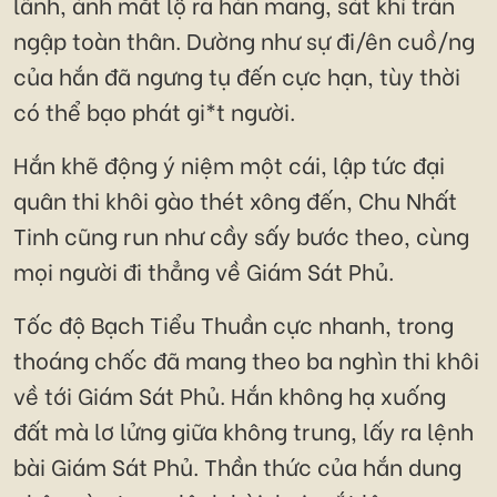
lãnh, ánh mắt lộ ra hàn mang, sát khí tràn
ngập toàn thân. Dường như sự đi/ên cuồ/ng
của hắn đã ngưng tụ đến cực hạn, tùy thời
có thể bạo phát gi*t người.
Hắn khẽ động ý niệm một cái, lập tức đại
quân thi khôi gào thét xông đến, Chu Nhất
Tinh cũng run như cầy sấy bước theo, cùng
mọi người đi thẳng về Giám Sát Phủ.
Tốc độ Bạch Tiểu Thuần cực nhanh, trong
thoáng chốc đã mang theo ba nghìn thi khôi
về tới Giám Sát Phủ. Hắn không hạ xuống
đất mà lơ lửng giữa không trung, lấy ra lệnh
bài Giám Sát Phủ. Thần thức của hắn dung