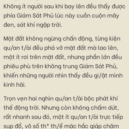
Không ít người sau khi bay lên đều thấy được
phía Giám Sát Phủ lúc này cuồn cuộn mây
đen, sát khí ngập trời.
Mặt đất không ngừng chấn động, từng kiện
qu/an t/ài đều phá vỡ mặt đất mà lao lên,
một ít rơi trên mặt đất, nhưng phần lớn đều
phiêu phù trên không trung Giám Sát Phủ,
khiến những người nhìn thấy đều gi/ật mình
kinh hãi.
Trọn vẹn hai nghìn qu/an t/ài bộc phát khí
thế động trời. Nhưng còn không chấm dứt,
rất nhanh sau đó, một ít qu/an t/ài trực tiếp
sụp đổ, vô số th* th/ể mặc hắc giáp chậm