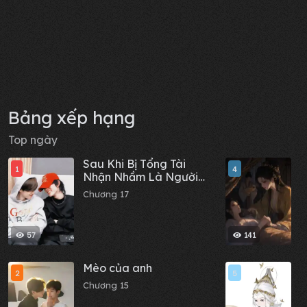
Bảng xếp hạng
Top ngày
Sau Khi Bị Tổng Tài
T
1
4
Nhận Nhầm Là Người
N
Yêu Qua Mạng
t
Chương 17
C
57
141
Mèo của anh
Đ
2
5
Chương 15
C