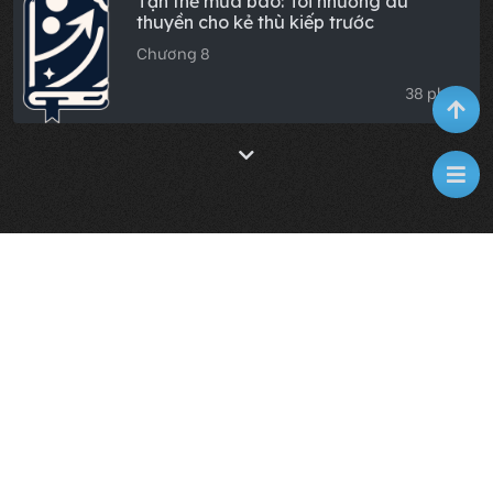
Tận thế mưa bão: Tôi nhường du
thuyền cho kẻ thù kiếp trước
Chương 8
38 phút