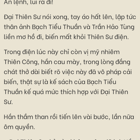
Ân lệnh, lui ra đi!
Đại Thiên Sư nói xong, tay áo hất lên, lập tức
thân ảnh Bạch Tiểu Thuần và Trần Hảo Tùng
liền mơ hồ đi, biến mất khỏi Thiên Sư điện.
Trong điện lúc này chỉ còn vị mỹ nhiêm
Thiên Công, hắn cau mày, trong lòng đắng
chát thở dài biết rõ việc này đã vô pháp cải
biến, thật sự là kế sách của Bạch Tiểu
Thuần kế quá mức thích hợp với Đại Thiên
Sư.
Hắn thầm than rồi tiến lên vài bước, lần nữa
ôm quyền.