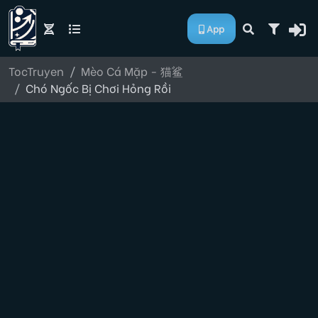
App
TocTruyen
Mèo Cá Mặp - 猫鲨
Chó Ngốc Bị Chơi Hỏng Rồi