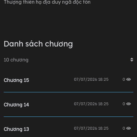
Thượng thiên hạ địa duy ngã độc tôn
Chính chú chó ngốc ấy lại trói tôi lại.
Hắn chậm rãi vuốt ve cái chân t/àn t/ật của tôi.
"Chơi tiếp đi."
Danh sách chương
Hắn cụp mắt xuống, giọng bình thản.
"Nếu không..."
10
chương
"Tôi sẽ gi*t em."
Chương 15
07/07/2026 18:25
0
Chương 14
07/07/2026 18:25
0
Chương 13
07/07/2026 18:25
0