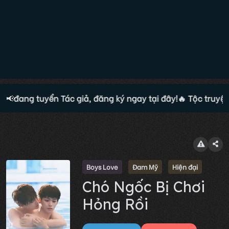
ện đang tuyển Tác giả, đăng ký ngay tại đây!
📢
🔥 Tộc truyện 
Boys Love
Đam Mỹ
Hiện đại
Chó Ngốc Bị Chơi
Hỏng Rồi