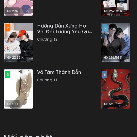
294
262.75 K
Hướng Dẫn Xưng Hô
S
2
5
Với Đối Tượng Yêu Qua
C
Mạng
C
Chương 12
C
22.35 K
136.54 K
Vô Tâm Thành Dẫn
Q
3
6
Chương 11
C
100
52