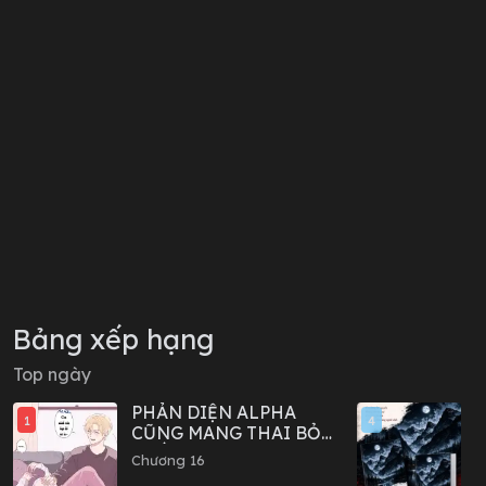
Bảng xếp hạng
Top ngày
PHẢN DIỆN ALPHA
D
1
4
CŨNG MANG THAI BỎ
-
TRỐN SAO?
Chương 16
C