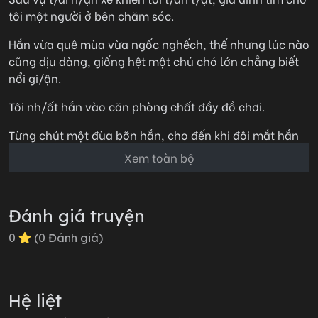
tôi một người ở bên chăm sóc.
Hắn vừa quê mùa vừa ngốc nghếch, thế nhưng lúc nào
cũng dịu dàng, giống hệt một chú chó lớn chẳng biết
nổi gi/ận.
Tôi nh/ốt hắn vào căn phòng chất đầy đồ chơi.
Từng chút một đùa bỡn hắn, cho đến khi đôi mắt hắn
đỏ ngầu, h/ận tôi đến tận xươ/ng tủy.
Xem toàn bộ
Tôi còn gửi từng tấm ảnh khó coi của hắn cho cô bạn
thanh mai mà hắn thầm thích.
Đánh giá truyện
Đến khi ánh sáng trong mắt hắn hoàn toàn tan vỡ.
0
(
0
Đánh giá)
Tôi cũng chán.
Quay đầu tìm một món đồ chơi mới.
Hệ liệt
Không ngờ...