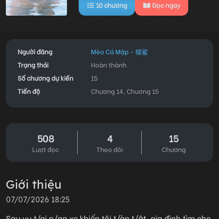
10
chương
Đọc ngay
Người đăng
Mèo Cá Mặp - 猫鲨
Trạng thái
Hoàn thành
Số chương dự kiến
15
Tiến độ
Chương 14, Chương 15
508
4
15
Lượt đọc
Theo dõi
Chương
Giới thiệu
07/07/2026 18:25
Sau vụ t/ai n/ạn xe khiến tôi t/àn t/ật, gia đình tìm cho