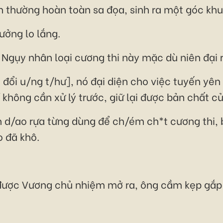
nh thường hoàn toàn sa đọa, sinh ra một góc khu
rưởng lo lắng.
ề Ngụy nhân loại cương thi này mặc dù niên đại
đổi u/ng t/hư], nó đại diện cho việc tuyến yên
 không cần xử lý trước, giữ lại được bản chất c
 d/ao rựa từng dùng để ch/ém ch*t cương thi, 
o đã khô.
 được Vương chủ nhiệm mở ra, ông cầm kẹp gắp