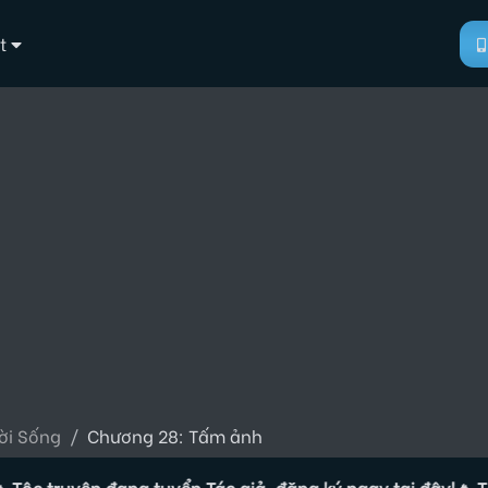
t
ời Sống
Chương 28: Tấm ảnh
truyện đang tuyển Tác giả, đăng ký ngay tại đây!
🔥 Tộc tru