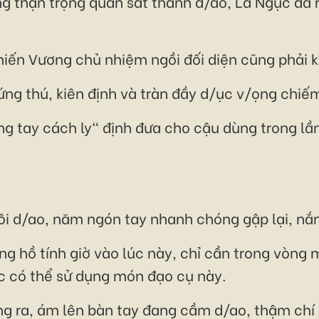
g thận trọng quan sát thanh d/ao, La Ngục đã 
iến Vương chủ nhiệm ngồi đối diện cũng phải k
ng thú, kiên định và tràn đầy d/ục v/ọng chiế
g tay cách ly" định đưa cho cậu dùng trong lần
i d/ao, năm ngón tay nhanh chóng gập lại, nắm
 hồ tính giờ vào lúc này, chỉ cần trong vòng 
ục có thể sử dụng món đạo cụ này.
ng ra, ám lên bàn tay đang cầm d/ao, thậm chí 