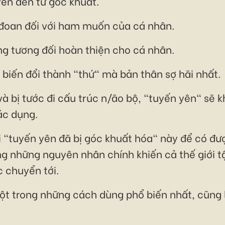
yền đến từ góc khuất.
 đoan đối với ham muốn của cá nhân.
ng tương đối hoàn thiện cho cá nhân.
biến đổi thành "thứ" mà bản thân sợ hãi nhất.
 và bị tước đi cấu trúc n/ão bộ, "tuyến yên" sẽ
ác dụng.
ại "tuyến yên đã bị góc khuất hóa" này để có 
ng những nguyên nhân chính khiến cả thế giới t
c chuyển tới.
ột trong những cách dùng phổ biến nhất, cũng 