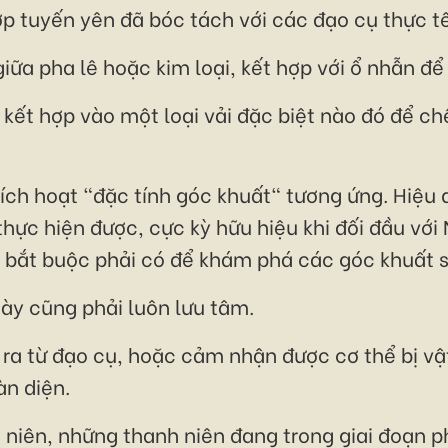
ợp tuyến yên đã bóc tách với các đạo cụ thực tế
iữa pha lê hoặc kim loại, kết hợp với ổ nhẫn đ
 kết hợp vào một loại vải đặc biệt nào đó để c
 kích hoạt "đặc tính góc khuất" tương ứng. Hiệu
hực hiện được, cực kỳ hữu hiệu khi đối đầu với
g bắt buộc phải có để khám phá các góc khuất 
này cũng phải luôn lưu tâm.
t ra từ đạo cụ, hoặc cảm nhận được cơ thể bị vậ
àn diện.
h niên, những thanh niên đang trong giai đoạn p