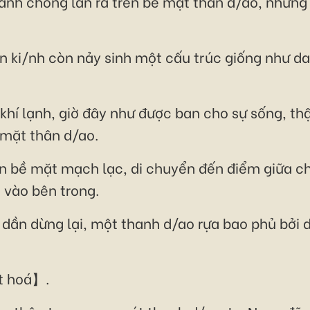
nhanh chóng lan ra trên bề mặt thân d/ao, nhữn
n ki/nh còn nảy sinh một cấu trúc giống như d
khí lạnh, giờ đây như được ban cho sự sống, t
 mặt thân d/ao.
ên bề mặt mạch lạc, di chuyển đến điểm giữa c
 vào bên trong.
i dần dừng lại, một thanh d/ao rựa bao phủ bởi
t hoá】.