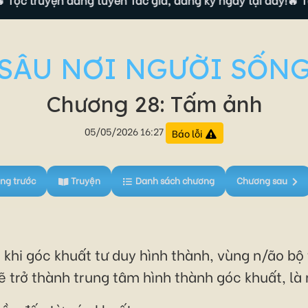
SÂU NƠI NGƯỜI SỐN
Chương 28: Tấm ảnh
05/05/2026 16:27
Báo lỗi
ng trước
Truyện
Danh sách chương
Chương sau
khi góc khuất tư duy hình thành, vùng n/ão bộ 
ẽ trở thành trung tâm hình thành góc khuất, là