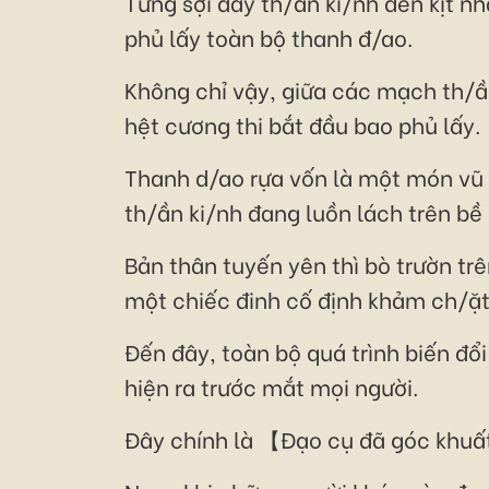
Từng sợi dây th/ần ki/nh đen kịt 
phủ lấy toàn bộ thanh đ/ao.
Không chỉ vậy, giữa các mạch th/ầ
hệt cương thi bắt đầu bao phủ lấy.
Thanh d/ao rựa vốn là một món vũ 
th/ần ki/nh đang luồn lách trên bề
Bản thân tuyến yên thì bò trườn tr
một chiếc đinh cố định khảm ch/ặt
Đến đây, toàn bộ quá trình biến đổ
hiện ra trước mắt mọi người.
Đây chính là 【Đạo cụ đã góc khuấ