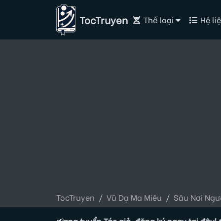
TocTruyen
Thể loại
Hệ liệ
TocTruyen
Vũ Dạ Ma Miêu
Sâu Nơi Ngư
ộc truyện đang tuyển Tác giả, đăng ký ngay tại đây!
📢
🔥 Tộc 