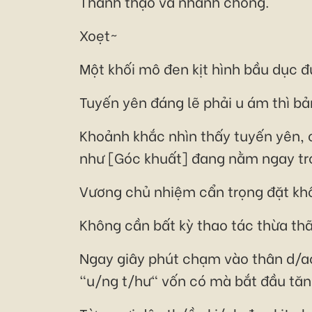
Thành thạo và nhanh chóng.
Xoẹt~
Một khối mô đen kịt hình bầu dục đư
Tuyến yên đáng lẽ phải u ám thì bả
Khoảnh khắc nhìn thấy tuyến yên, 
như [Góc khuất] đang nằm ngay tr
Vương chủ nhiệm cẩn trọng đặt khố
Không cần bất kỳ thao tác thừa thã
Ngay giây phút chạm vào thân d/a
"u/ng t/hư" vốn có mà bắt đầu tăn