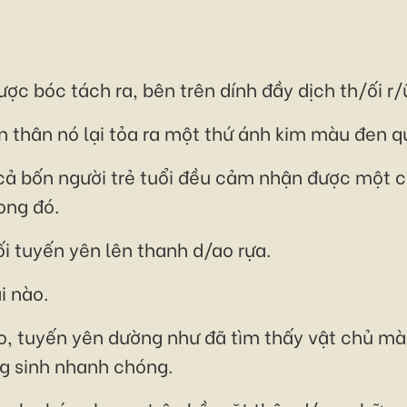
ợc bóc tách ra, bên trên dính đầy dịch th/ối r/
n thân nó lại tỏa ra một thứ ánh kim màu đen qu
cả bốn người trẻ tuổi đều cảm nhận được một c
ong đó.
i tuyến yên lên thanh d/ao rựa.
i nào.
o, tuyến yên dường như đã tìm thấy vật chủ m
g sinh nhanh chóng.