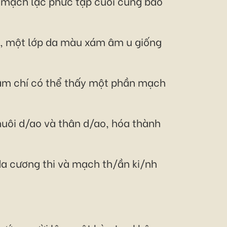
g mạch lạc phức tạp cuối cùng bao
a, một lớp da màu xám âm u giống
hậm chí có thể thấy một phần mạch
huôi d/ao và thân d/ao, hóa thành
 da cương thi và mạch th/ần ki/nh