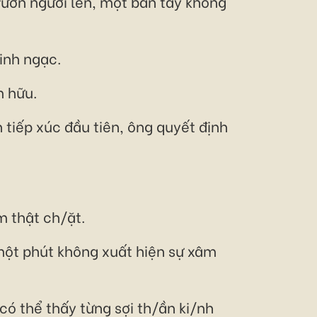
rướn người lên, một bàn tay không
inh ngạc.
m hữu.
 tiếp xúc đầu tiên, ông quyết định
 thật ch/ặt.
một phút không xuất hiện sự xâm
có thể thấy từng sợi th/ần ki/nh