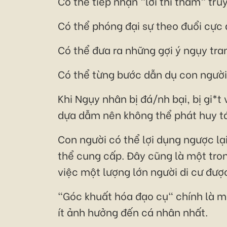
Có thể tiếp nhận "lời thì thầm" tru
Có thể phóng đại sự theo đuổi cực
Có thể đưa ra những gợi ý ngụy tra
Có thể từng bước dẫn dụ con người 
Khi Ngụy nhân bị đá/nh bại, bị gi*t
dựa dẫm nên không thể phát huy t
Con người có thể lợi dụng ngược l
thể cung cấp. Đây cũng là một tro
việc một lượng lớn người di cư đượ
"Góc khuất hóa đạo cụ" chính là m
ít ảnh hưởng đến cá nhân nhất.