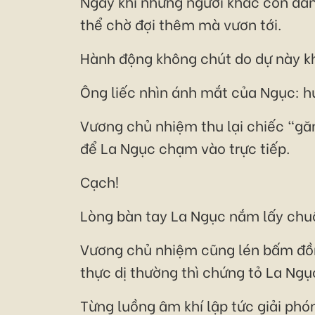
Ngay khi những người khác còn đan
thể chờ đợi thêm mà vươn tới.
Hành động không chút do dự này kh
Ông liếc nhìn ánh mắt của Ngục: hứ
Vương chủ nhiệm thu lại chiếc "găn
để La Ngục chạm vào trực tiếp.
Cạch!
Lòng bàn tay La Ngục nắm lấy chuô
Vương chủ nhiệm cũng lén bấm đồng
thực dị thường thì chứng tỏ La Ng
Từng luồng âm khí lập tức giải phó