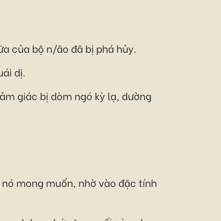
ữa của bộ n/ão đã bị phá hủy.
ái dị.
ảm giác bị dòm ngó kỳ lạ, dường
à nó mong muốn, nhờ vào đặc tính