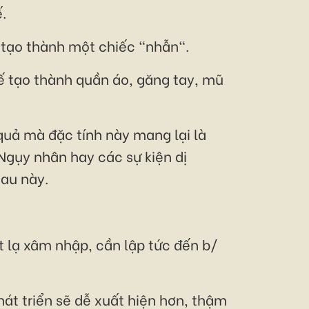
.
ể tạo thành một chiếc "nhẫn".
hế tạo thành quần áo, găng tay, mũ
 quả mà đặc tính này mang lại là
 Ngụy nhân hay các sự kiện dị
sau này.
t lạ xâm nhập, cần lập tức đến b/
hát triển sẽ dễ xuất hiện hơn, thậm