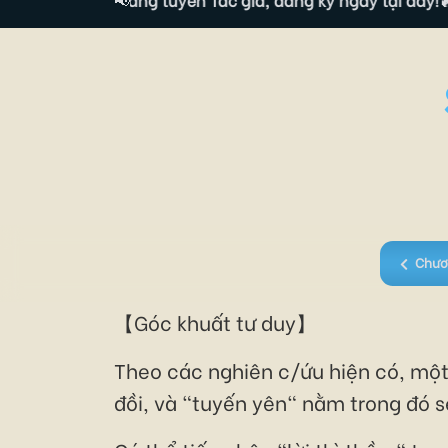
Chươ
【Góc khuất tư duy】
Theo các nghiên c/ứu hiện có, một 
đồi, và "tuyến yên" nằm trong đó s