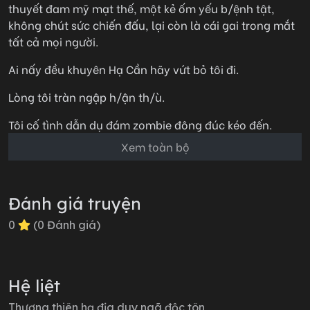
thuyết đam mỹ mạt thế, một kẻ ốm yếu b/ệnh tật,
không chút sức chiến đấu, lại còn là cái gai trong mắt
tất cả mọi người.
Ai nấy đều khuyên Hạ Cần hãy vứt bỏ tôi đi.
Lòng tôi tràn ngập h/ận th/ù.
Tôi cố tình dẫn dụ đám zombie đông đúc kéo đến.
Xem toàn bộ
Định bụng sẽ cùng ch*t chung một chỗ.
Rồi nhân lúc hỗn lo/ạn sẽ dẫn Hạ Cần bỏ trốn.
Đánh giá truyện
Nào ngờ, cuối cùng người duy nhất bị đẩy vào bầy
thây m/a lại chính là tôi.
0
(
0
Đánh giá)
Giọng điệu của đội trưởng đầy vẻ chế nhạo: "Mày
tưởng bọn tao cũng là loại phế vật trói gà không ch/ặt
Hệ liệt
như mày sao?"
Thượng thiên hạ địa duy ngã độc tôn