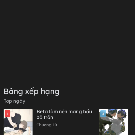
Bảng xếp hạng
Top ngày
Beta làm nền mang bầu
M
1
4
bỏ trốn
đ
Chương 10
C