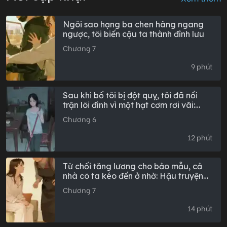
Ngôi sao hạng ba chen hàng ngang
ngược, tôi biến cậu ta thành đỉnh lưu
Chương 7
9 phút
Sau khi bố tôi bị đột quỵ, tôi đã nổi
trận lôi đình vì một hạt cơm rơi vãi:
Hậu truyện đầy đủ
Chương 6
12 phút
Từ chối tăng lương cho bảo mẫu, cả
nhà cô ta kéo đến ở nhờ: Hậu truyện
đầy đủ
Chương 7
14 phút