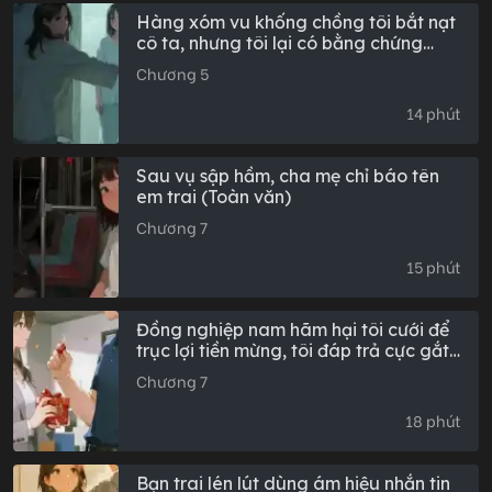
Hàng xóm vu khống chồng tôi bắt nạt
cô ta, nhưng tôi lại có bằng chứng
(Toàn văn)
Chương 5
14 phút
Sau vụ sập hầm, cha mẹ chỉ báo tên
em trai (Toàn văn)
Chương 7
15 phút
Đồng nghiệp nam hãm hại tôi cưới để
trục lợi tiền mừng, tôi đáp trả cực gắt
(Phần hậu truyện đầy đủ)
Chương 7
18 phút
Bạn trai lén lút dùng ám hiệu nhắn tin