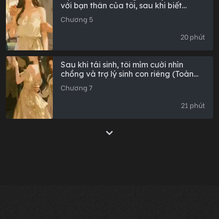
với bạn thân của tôi, sau khi biết
chuyện, tôi quyết định buông tay
Chương 5
(Phần kết)
20 phút
Sau khi tái sinh, tôi mỉm cười nhìn
chồng và trợ lý sinh con riêng (Toàn
văn)
Chương 7
21 phút