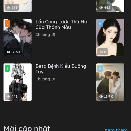
581
442
Lần Công Lược Thứ Hai
S
2
5
Của Thánh Mẫu
R
T
Chương 15
C
36.6 K
0
Beta Bệnh Kiều Buông
M
3
6
Tay
C
Chương 10
448
19.9 K
Mới cập nhật
Xem thêm