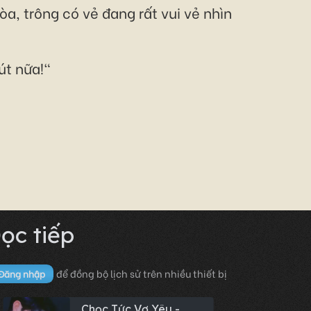
òa, trông có vẻ đang rất vui vẻ nhìn
út nữa!"
ọc tiếp
để đồng bộ lịch sử trên nhiều thiết bị
Đăng nhập
Chọc Tức Vợ Yêu -