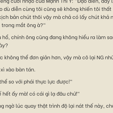
tiếng cười nhạo của Mạnh Thi Ý: "Đạo diễn, đây 
o dù diễn cùng tôi cũng sẽ không khiến tôi thất
 kịch bản chút thôi vậy mà chả có lấy chút khả 
n trong mắt ông à?"
hổ, chính ông cũng đang không hiểu ra làm sao
này?
c không thể đơn giản hơn, vậy mà cô lại NG nhữn
ì xào bàn tán.
hể so với phái thực lực được!"
hết ấy mà! có cái gì lạ đâu chứ!"
 ngờ lúc quay thật trình độ lại nát thế này, c