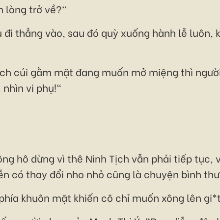
 lòng trở về?"
 đi thẳng vào, sau đó quỳ xuống hành lễ luôn, 
Tịch cúi gằm mặt đang muốn mở miệng thì người
nhìn vi phụ!"
 hô dừng vì thê Ninh Tịch vẫn phải tiếp tục, 
ễn có thay đổi nho nhỏ cũng là chuyện bình th
phía khuôn mặt khiến cô chỉ muốn xông lên gi*t 