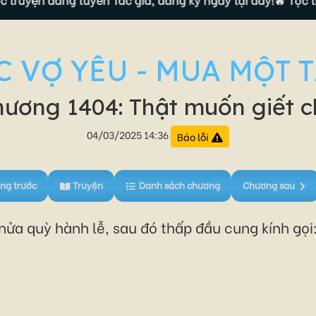
C VỢ YÊU - MUA MỘT 
ương 1404: Thật muốn giết 
04/03/2025 14:36
Báo lỗi
ng trước
Truyện
Danh sách chương
Chương sau
 nửa quỳ hành lễ, sau đó thấp đầu cung kính gọi