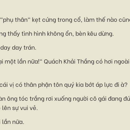
 "phụ thân" kẹt cứng trong cổ, làm thế nào cũng
g thấy tình hình không ổn, bèn kêu dừng.
h day day trán.
ại một lần nữa!" Quách Khải Thắng có hơi ngoà
ái vị có thân phận tôn quý kia bớt áp lực đi à?
n ông tóc trắng rơi xuống người cô gái đang đứn
 lên sự vui vẻ.
 lần nữa.