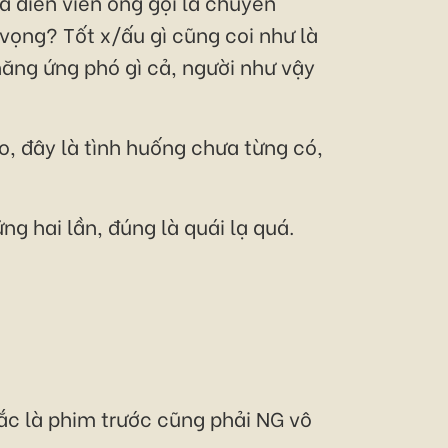
là diễn viên ông gọi là chuyên
 vọng? Tốt x/ấu gì cũng coi như là
năng ứng phó gì cả, người như vậy
, đây là tình huống chưa từng có,
g hai lần, đúng là quái lạ quá.
hắc là phim trước cũng phải NG vô