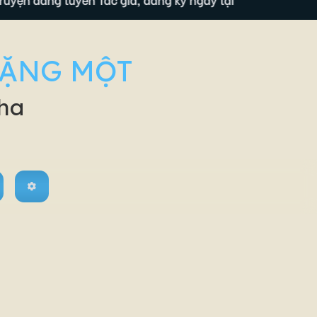
TẶNG MỘT
cha
: