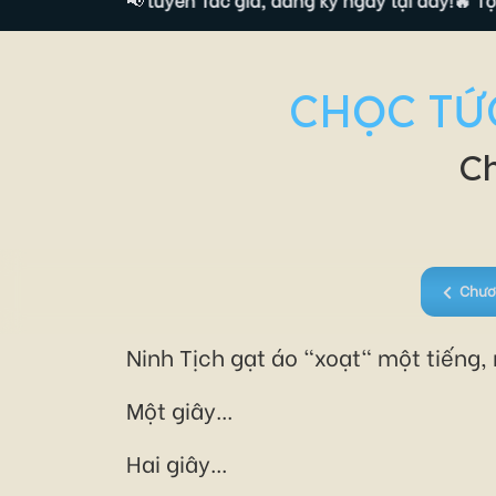
CHỌC TỨ
Ch
Chươ
Ninh Tịch gạt áo "xoạt" một tiếng,
Một giây...
Hai giây...