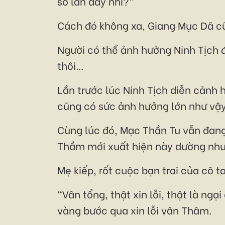
số lần đấy nhỉ?"
Cách đó không xa, Giang Mục Dã c
Người có thể ảnh hưởng Ninh Tịch đ
thôi...
Lần trước lúc Ninh Tịch diễn cảnh h
cũng có sức ảnh hưởng lớn như vậ
Cùng lúc đó, Mạc Thần Tu vẫn đang
Thầm mới xuất hiện này dường như 
Mẹ kiếp, rốt cuộc bạn trai của cô t
"Vân tổng, thật xin lỗi, thật là ng
vàng bước qua xin lỗi vân Thâm.