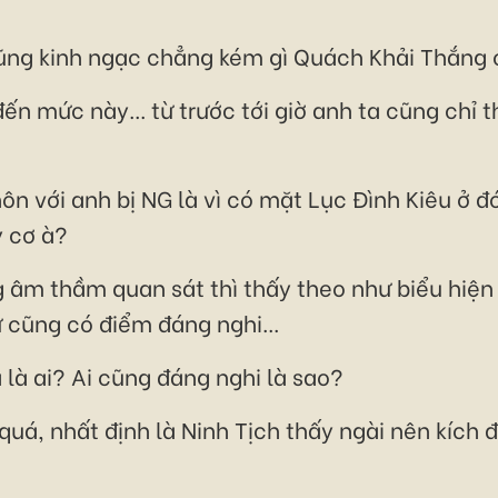
ũng kinh ngạc chẳng kém gì Quách Khải Thắng 
ến mức này... từ trước tới giờ anh ta cũng chỉ
ôn với anh bị NG là vì có mặt Lục Đình Kiêu ở đ
y cơ à?
 âm thầm quan sát thì thấy theo như biểu hiện
cũng có điểm đáng nghi...
a là ai? Ai cũng đáng nghi là sao?
ại quá, nhất định là Ninh Tịch thấy ngài nên kíc