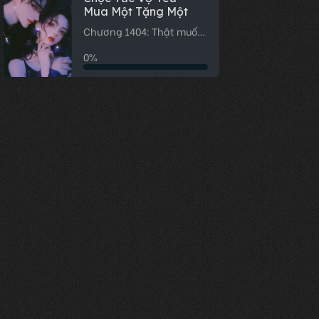
Mua Một Tặng Một
Chương 1404: Thật muốn
giết cha
0%