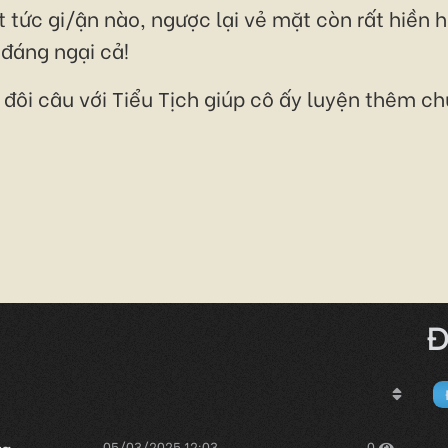
tức gi/ận nào, ngược lại vẻ mặt còn rất hiền h
 đáng ngại cả!
ói đôi câu với Tiểu Tịch giúp cô ấy luyện thêm ch
Đ
05/03/2025 12:03
0