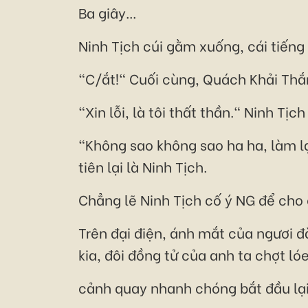
Ba giây...
Ninh Tịch cúi gằm xuống, cái tiếng
"C/ắt!" Cuối cùng, Quách Khải Thắn
"Xin lỗi, là tôi thất thần." Ninh Tịc
"Không sao không sao ha ha, làm l
tiên lại là Ninh Tịch.
Chẳng lẽ Ninh Tịch cố ý NG để cho c
Trên đại điện, ánh mắt của ngươi đà
kia, đôi đồng tử của anh ta chợt lóe
cảnh quay nhanh chóng bắt đầu lại