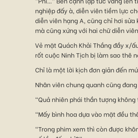
"Phì..." Bên cạnh lập tức vang lên 
nghiệp đấy à, diễn viên tiềm lực ch
diễn viên hạng A, cũng chỉ hơi sửa
mà cũng xứng với hai chữ diễn viê
Vẻ mặt Quách Khải Thắng đầy x/ấu 
rốt cuộc Ninh Tịch bị làm sao thê 
Chỉ là một lời kịch đơn giản đến mứ
Nhân viên chung quanh cũng đang x
"Quả nhiên phái thần tượng không t
"Mấy bình hoa dựa vào mặt đều thế 
"Trong phim xem thì còn được không