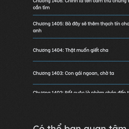
Chương 1406: Chính là tên cầm thú chúng 
cần tìm
Chương 1405: Bà đây sẽ thêm thạch tín ch
anh
Chương 1404: Thật muốn giết cha
Chương 1403: Con gái ngoan, chờ ta
Chương 1402: Rốt cuộc là nhàm chán đến 
nào?
Lỗi không xác định
Có thể bạn quan tâm