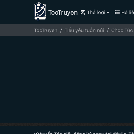
TocTruyen
Thể loại
Hệ liệ
TocTruyen
Tiểu yêu tuần núi
Chọc Tức 
uyện đang tuyển Tác giả, đăng ký ngay tại đây!
📢
🔥 Tộc truy