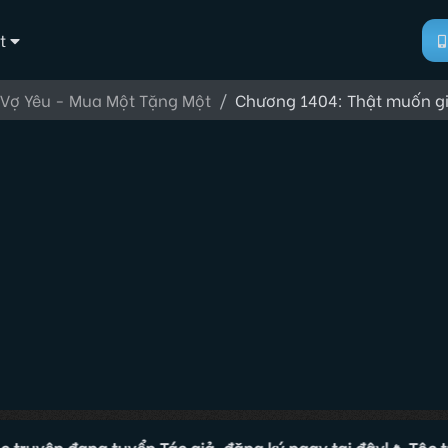
t
Vợ Yêu - Mua Một Tặng Một
Chương 1404: Thật muốn gi
ện đang tuyển Tác giả, đăng ký ngay tại đây!
🔥 Tộc truyện 