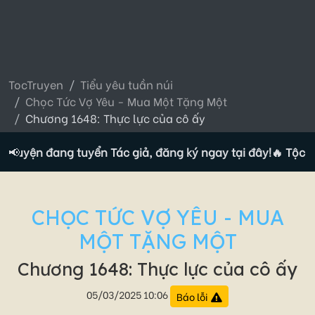
TocTruyen
Tiểu yêu tuần núi
Chọc Tức Vợ Yêu - Mua Một Tặng Một
Chương 1648: Thực lực của cô ấy
truyện đang tuyển Tác giả, đăng ký ngay tại đây!
📢
🔥 Tộc tru
CHỌC TỨC VỢ YÊU - MUA
MỘT TẶNG MỘT
Chương 1648: Thực lực của cô ấy
05/03/2025 10:06
Báo lỗi