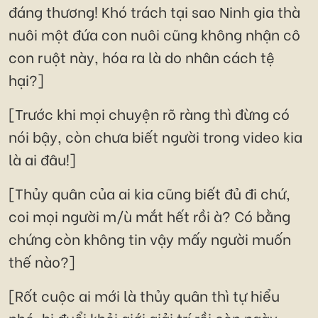
đáng thương! Khó trách tại sao Ninh gia thà
nuôi một đứa con nuôi cũng không nhận cô
con ruột này, hóa ra là do nhân cách tệ
hại?]
[Trước khi mọi chuyện rõ ràng thì đừng có
nói bậy, còn chưa biết người trong video kia
là ai đâu!]
[Thủy quân của ai kia cũng biết đủ đi chứ,
coi mọi người m/ù mắt hết rồi à? Có bằng
chứng còn không tin vậy mấy người muốn
thế nào?]
[Rốt cuộc ai mới là thủy quân thì tự hiểu
nhé, bị đuổi khỏi giới giải trí rồi còn ngày