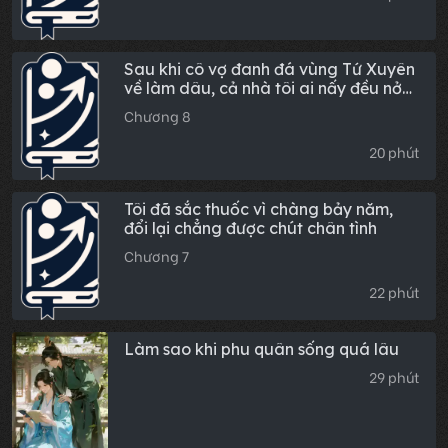
Sau khi cô vợ đanh đá vùng Tứ Xuyên
về làm dâu, cả nhà tôi ai nấy đều nở
mày nở mặt
Chương 8
20 phút
Tôi đã sắc thuốc vì chàng bảy năm,
đổi lại chẳng được chút chân tình
Chương 7
22 phút
Làm sao khi phu quân sống quá lâu
29 phút