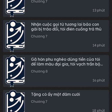
Chương 7
13 phút
Nhận cuộc gọi từ tương lai báo con
gái bị tráo đổi, tôi điên cuồng trả thù
Chương 7
14 phút
Gã hôn phu nghèo dùng tiền của tôi
để làm màu đại gia, tôi vạch trần bộ
mặt thật của hắn trước bàn dân thiên
Chương 8
hạ
16 phút
Tặng cô ấy một đám cưới
Chương 7
18 phút