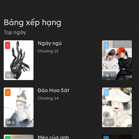
Bảng xếp hạng
Top ngày
Ngáy ngủ
S
1
4
N
Chương 12
Y
C
54
57
Đào Hoa Sát
C
2
5
c
Chương 14
x
C
t
8
7
Mèo của anh
T