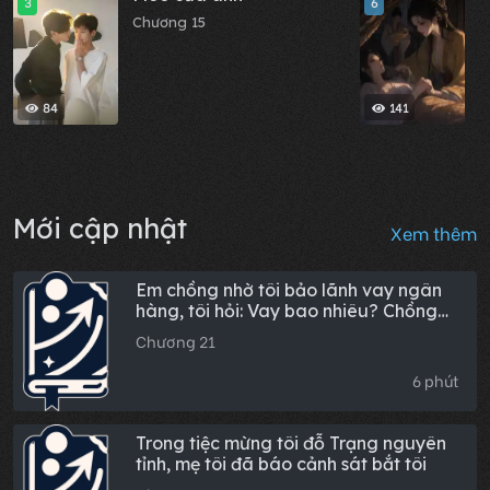
3
6
N
Chương 15
t
C
84
141
Mới cập nhật
Xem thêm
Em chồng nhờ tôi bảo lãnh vay ngân
hàng, tôi hỏi: Vay bao nhiêu? Chồng
thản nhiên đáp: Không nhiều, chỉ 2
Chương 21
triệu thôi. Tôi quay sang báo cảnh sát,
lúc họ đến nhà, cả nhà chồng vẫn
6 phút
tưởng là quản lý ngân hàng!
Trong tiệc mừng tôi đỗ Trạng nguyên
tỉnh, mẹ tôi đã báo cảnh sát bắt tôi