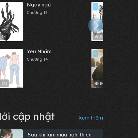
Ngáy ngủ
Cốt 
5
Chương 12
Chươn
54
5
Yêu Nhầm
Mèo 
6
Chương 14
Chươn
272
84
ới cập nhật
Xem thêm
Sau khi làm mẫu nghi thiên