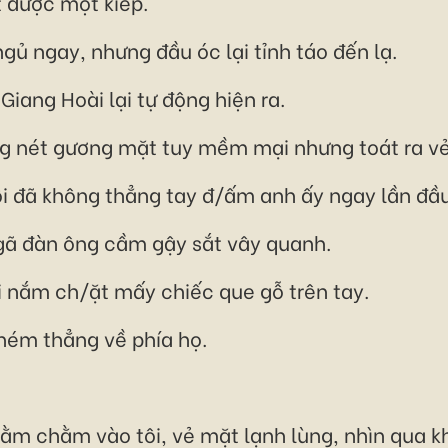
t được một kiếp.
gủ ngay, nhưng đầu óc lại tỉnh táo đến lạ.
iang Hoài lại tự động hiện ra.
ng nét gương mặt tuy mềm mại nhưng toát ra vẻ
tôi đã không thẳng tay đ/ấm anh ấy ngay lần đầ
gã đàn ông cầm gậy sắt vây quanh.
i nắm ch/ặt mấy chiếc que gỗ trên tay.
 ném thẳng về phía họ.
ằm chằm vào tôi, vẻ mặt lạnh lùng, nhìn qua kh