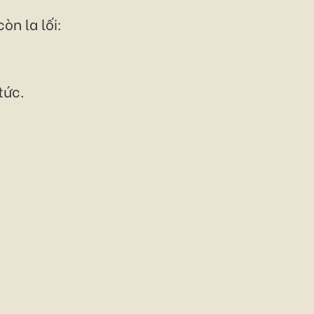
òn la lối:
tức.