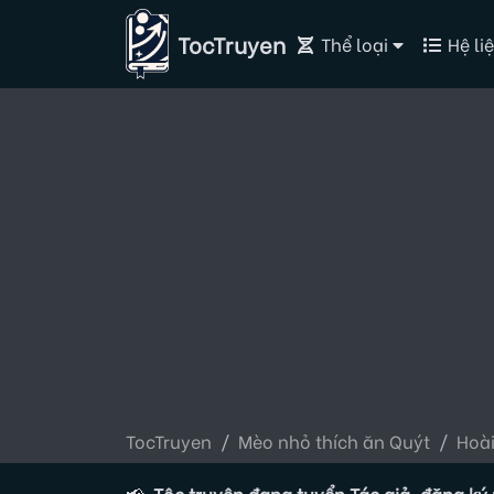
TocTruyen
Thể loại
Hệ liệ
TocTruyen
Mèo nhỏ thích ăn Quýt
Hoài
🔥 Tộc truyện đang tuyển Tác giả, đăng ký ngay tạ
📢