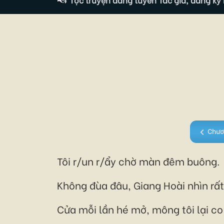
Chươ
Tôi r/un r/ẩy chờ màn đêm buông.
Không đùa đâu, Giang Hoài nhìn rất
Cửa mỗi lần hé mở, mông tôi lại co