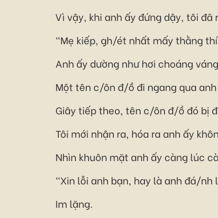
Vì vậy, khi anh ấy đứng dậy, tôi đã
"Mẹ kiếp, gh/ét nhất mấy thằng thí
Anh ấy dường như hơi choáng váng 
Một tên c/ôn đ/ồ đi ngang qua anh 
Giây tiếp theo, tên c/ôn đ/ồ đó bị 
Tôi mới nhận ra, hóa ra anh ấy khô
Nhìn khuôn mặt anh ấy càng lúc càng
"Xin lỗi anh bạn, hay là anh đá/nh l
Im lặng.