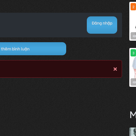
2
Đăng nhập
thêm bình luận
3
M