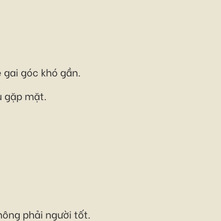
 gai góc khó gần.
u gặp mặt.
ông phải người tốt.