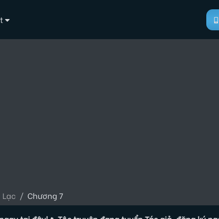
t
 Lạc
Chương 7
i đây!
🔥 Tộc truyện đang tuyển Tác giả, đăng ký ngay tại đ