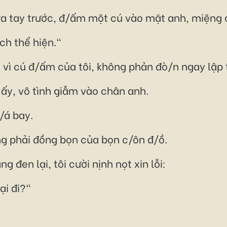
 ra tay trước, đ/ấm một cú vào mặt anh, miệng c
ch thể hiện."
vì cú đ/ấm của tôi, không phản đò/n ngay lập 
ấy, vô tình giẫm vào chân anh.
đ/á bay.
ng phải đồng bọn của bọn c/ôn đ/ồ.
 đen lại, tôi cười nịnh nọt xin lỗi:
ại đi?"