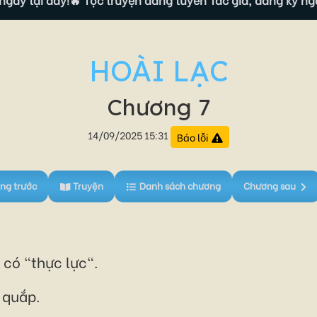
HOÀI LẠC
Chương 7
14/09/2025 15:31
Báo lỗi
ng trước
Truyện
Danh sách chương
Chương sau
 có "thực lực".
 quắp.