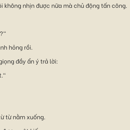
tôi không nhịn được nữa mà chủ động tấn công.
g?"
ình hỏng rồi.
ọng đầy ẩn ý trả lời:
t."
từ từ nằm xuống.