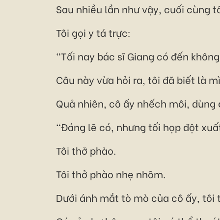
Sau nhiều lần như vậy, cuối cùng 
Tôi gọi y tá trực:
"Tối nay bác sĩ Giang có đến khôn
Câu này vừa hỏi ra, tôi đã biết là m
Quả nhiên, cô ấy nhếch môi, dùng gi
"Đáng lẽ có, nhưng tối họp đột xuấ
Tôi thở phào.
Tôi thở phào nhẹ nhõm.
Dưới ánh mắt tò mò của cô ấy, tôi 