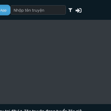
App
ây!
🔥 Tộc truyện đang tuyển Tác giả, đăng ký ngay tại đây