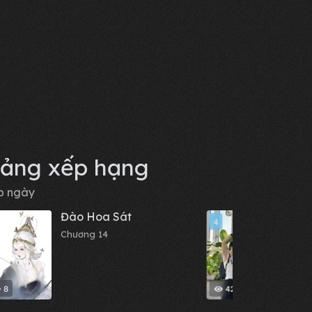
ảng xếp hạng
p ngày
Đào Hoa Sát
Nhật
4
Chương 14
Chươn
8
421