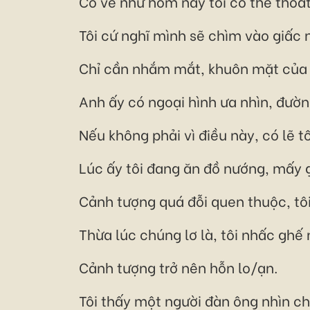
Có vẻ như hôm nay tôi có thể thoá
Tôi cứ nghĩ mình sẽ chìm vào giấc n
Chỉ cần nhắm mắt, khuôn mặt của G
Anh ấy có ngoại hình ưa nhìn, đườ
Nếu không phải vì điều này, có lẽ 
Lúc ấy tôi đang ăn đồ nướng, mấy 
Cảnh tượng quá đỗi quen thuộc, tô
Thừa lúc chúng lơ là, tôi nhấc ghế
Cảnh tượng trở nên hỗn lo/ạn.
Tôi thấy một người đàn ông nhìn ch