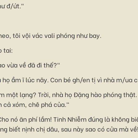
hư đ/ứt."
eo, tôi vội vác vali phóng như bay.
 tai:
o vừa về đã đi thế?"
 họ ầm ĩ lúc nãy. Con bé gh/en tị vì nhà m/ua c
m một lạng? Trời, nhà họ Đặng hào phóng thật. 
h cả xóm, chê phá của."
 Cho nó ăn phí lắm! Tinh Nhiễm đúng là không 
g biết nịnh chị dâu, sau này sao có cửa mà về