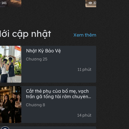
141
372
ới cập nhật
Xem thêm
Nhật Ký Bảo Vệ
Chương 25
11 phút
Cắt thẻ phụ của bố mẹ, vạch
trần gã tổng tài rởm chuyên
bắt cá nhiều tay tại công ty
Chương 8
14 phút