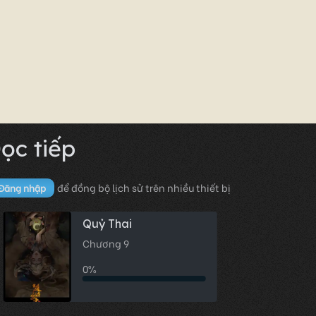
ọc tiếp
để đồng bộ lịch sử trên nhiều thiết bị
Đăng nhập
Quỷ Thai
Chương 9
0%