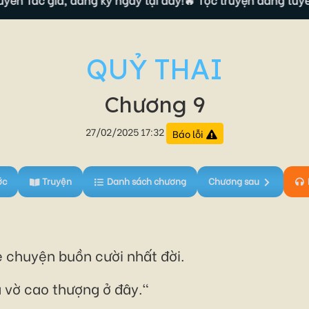
QUỶ THAI
Chương 9
27/02/2025 17:32
Báo lỗi
ớc
Truyện
Danh sách chương
Chương sau
e chuyện buồn cười nhất đời.
 vờ cao thượng ở đây."