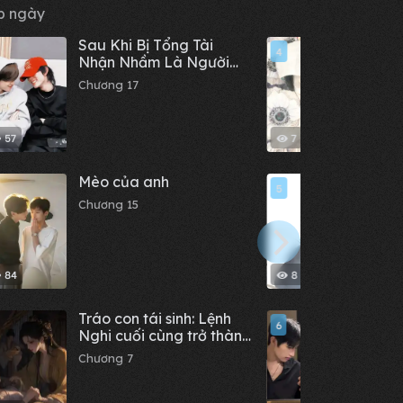
p ngày
Sau Khi Bị Tổng Tài
Chỉ vì
4
Nhận Nhầm Là Người
99 hà
Yêu Qua Mạng
đều t
Chương 17
Chươn
57
7
Mèo của anh
Đào 
5
Chương 15
Chươn
84
8
Tráo con tái sinh: Lệnh
Bạn t
6
Nghi cuối cùng trở thành
thật 
Thái tử phi
Chương 7
Chươn