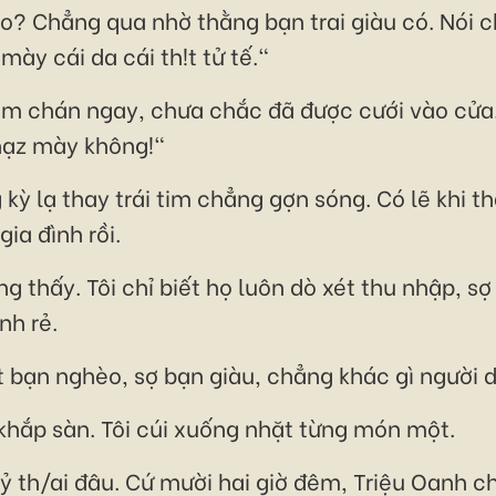
 Chẳng qua nhờ thằng bạn trai giàu có. Nói c
mày cái da cái th!t tử tế."
năm chán ngay, chưa chắc đã được cưới vào cửa
hạz mày không!"
kỳ lạ thay trái tim chẳng gợn sóng. Có lẽ khi t
ia đình rồi.
 thấy. Tôi chỉ biết họ luôn dò xét thu nhập, sợ 
nh rẻ.
 bạn nghèo, sợ bạn giàu, chẳng khác gì người 
 khắp sàn. Tôi cúi xuống nhặt từng món một.
ỷ th/ai đâu. Cứ mười hai giờ đêm, Triệu Oanh c