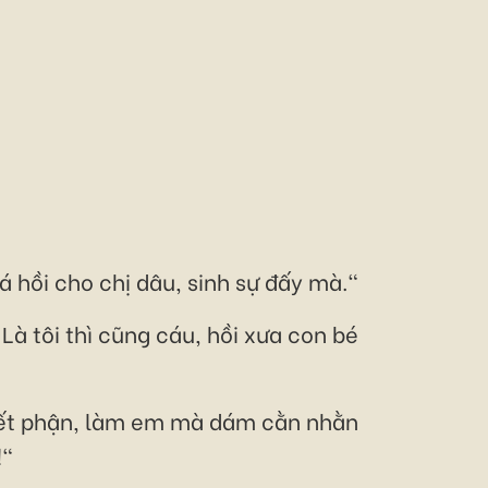
á hồi cho chị dâu, sinh sự đấy mà."
Là tôi thì cũng cáu, hồi xưa con bé
biết phận, làm em mà dám cằn nhằn
!"