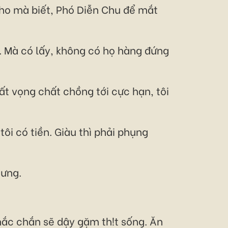
ho mà biết, Phó Diễn Chu để mắt
. Mà có lấy, không có họ hàng đứng
hất vọng chất chồng tới cực hạn, tôi
tôi có tiền. Giàu thì phải phụng
dưng.
hắc chắn sẽ dậy gặm th!t sống. Ăn