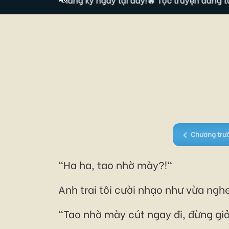
Chương trư
"Ha ha, tao nhờ mày?!"
Anh trai tôi cười nhạo như vừa ngh
"Tao nhờ mày cút ngay đi, đừng giả