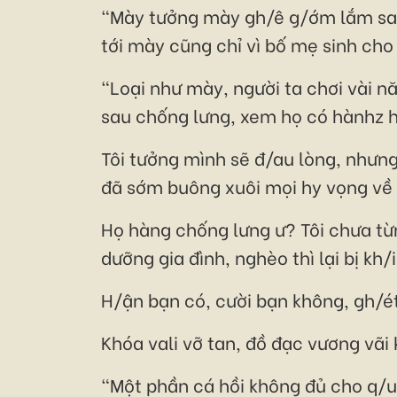
"Mày tưởng mày gh/ê g/ớm lắm sao?
tới mày cũng chỉ vì bố mẹ sinh cho 
"Loại như mày, người ta chơi vài 
sau chống lưng, xem họ có hànhz 
Tôi tưởng mình sẽ đ/au lòng, nhưng 
đã sớm buông xuôi mọi hy vọng về g
Họ hàng chống lưng ư? Tôi chưa từng
dưỡng gia đình, nghèo thì lại bị kh/i
H/ận bạn có, cười bạn không, gh/ét
Khóa vali vỡ tan, đồ đạc vương vãi
"Một phần cá hồi không đủ cho q/u