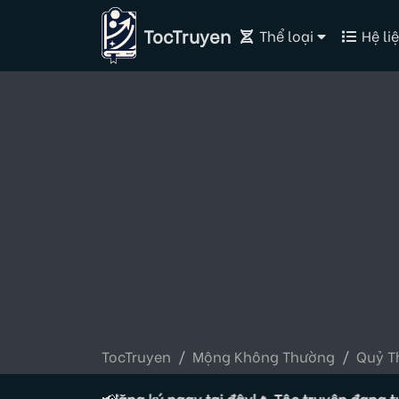
TocTruyen
Thể loại
Hệ liệ
TocTruyen
Mộng Không Thường
Quỷ T
Tác giả, đăng ký ngay tại đây!
📢
🔥 Tộc truyện đang tuyển Tác