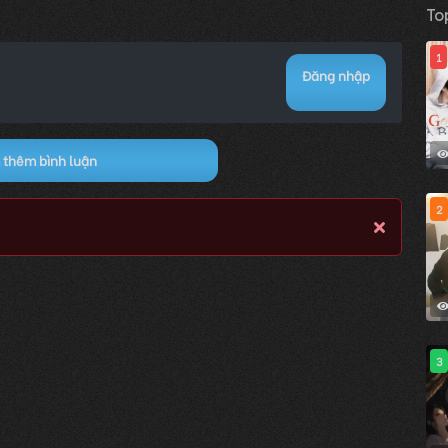
To
1
Đăng nhập
thêm bình luận
2
3