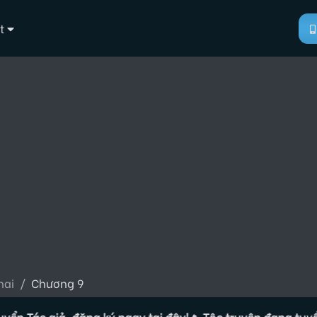
t
hai
Chương 9
 giả, đăng ký ngay tại đây!
🔥 Tộc truyện đang tuyển Tác gi