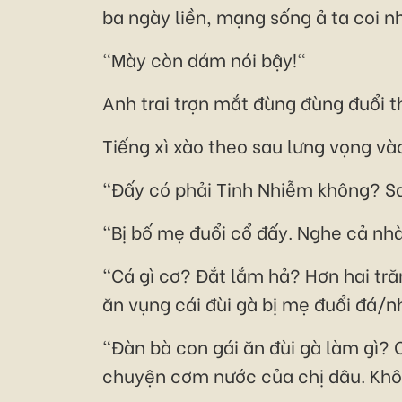
ba ngày liền, mạng sống ả ta coi n
"Mày còn dám nói bậy!"
Anh trai trợn mắt đùng đùng đuổi th
Tiếng xì xào theo sau lưng vọng vào
"Đấy có phải Tinh Nhiễm không? Sa
"Bị bố mẹ đuổi cổ đấy. Nghe cả nhà
"Cá gì cơ? Đắt lắm hả? Hơn hai tră
ăn vụng cái đùi gà bị mẹ đuổi đá/n
"Đàn bà con gái ăn đùi gà làm gì?
chuyện cơm nước của chị dâu. Khôn