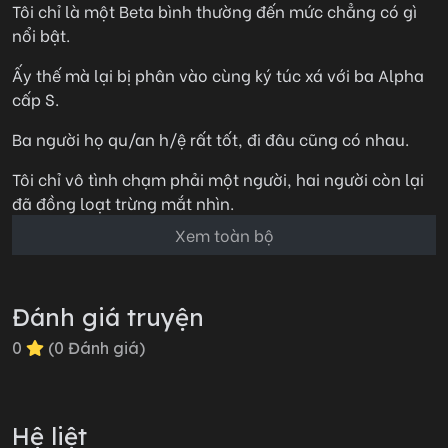
Tôi chỉ là một Beta bình thường đến mức chẳng có gì
nổi bật.
Ấy thế mà lại bị phân vào cùng ký túc xá với ba Alpha
cấp S.
Ba người họ qu/an h/ệ rất tốt, đi đâu cũng có nhau.
Tôi chỉ vô tình chạm phải một người, hai người còn lại
đã đồng loạt trừng mắt nhìn.
Xem toàn bộ
đ/áng s/ợ muốn ch*t.
Tôi đành cẩn thận làm một người vô hình trong ký túc
xá.
Đánh giá truyện
Cho đến khi người tôi thầm thích nhờ tôi chuyển thư
0
(
0
Đánh giá)
tình cho cả ba Alpha kia.
Hệ liệt