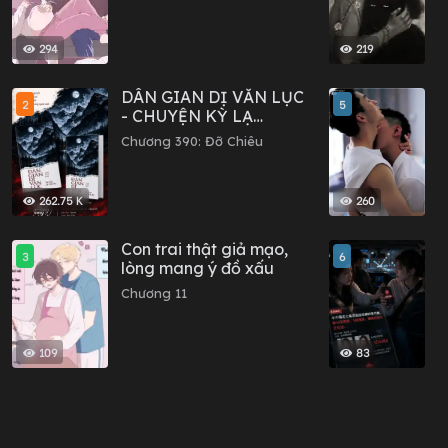
294
219
DÂN GIAN DỊ VĂN LỤC
C
2
5
- CHUYỆN KỲ LẠ
C
TRONG DÂN GIAN
Chương 390: Đỡ Chiêu
C
262.75 K
260
Con trai thật giả mạo,
S
3
6
lòng mang ý đồ xấu
đ
ấ
Chương 11
C
n
109
83