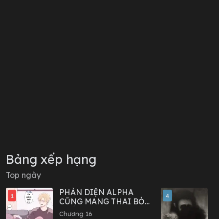
Bảng xếp hạng
Top ngày
PHẢN DIỆN ALPHA
C
1
4
CŨNG MANG THAI BỎ
C
TRỐN SAO?
Chương 16