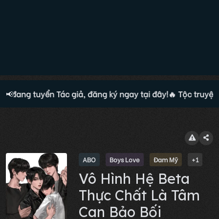
n đang tuyển Tác giả, đăng ký ngay tại đây!
📢
🔥 Tộc truyện 
ABO
Boys Love
Đam Mỹ
+1
Vô Hình Hệ Beta
Thực Chất Là Tâm
Can Bảo Bối